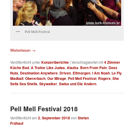
Pell Mell Festival
Weiterlesen
→
Veröffentlicht unter
Konzertberichte
|
Verschlagwortet mit
4 Zimmer
Küche Bad
,
A Traitor Like Judas
,
Alazka
,
Born From Pain
,
Deez
Nuts
,
Destination Anywhere
,
Driven
,
Elfmorgen
,
I Am Noah
,
Le Fly
,
Madball
,
Obererbach
,
Our Mirage
,
Pell Mell Festival
,
Rogers
,
She
Sells Sea Shells
,
Skywalker
,
Swiss und Die Andern
Pell Mell Festival 2018
Veröffentlicht am
2. September 2018
von
Stefan
Frühauf