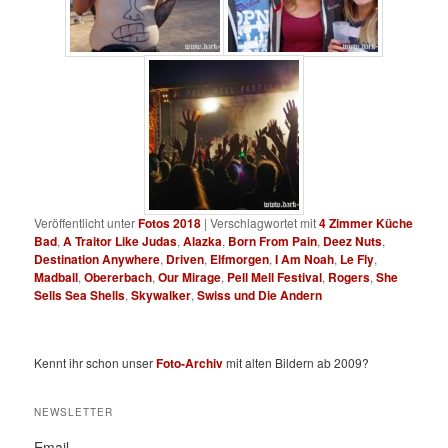
Veröffentlicht unter
Fotos 2018
|
Verschlagwortet mit
4 Zimmer Küche
Bad
,
A Traitor Like Judas
,
Alazka
,
Born From Pain
,
Deez Nuts
,
Destination Anywhere
,
Driven
,
Elfmorgen
,
I Am Noah
,
Le Fly
,
Madball
,
Obererbach
,
Our Mirage
,
Pell Mell Festival
,
Rogers
,
She
Sells Sea Shells
,
Skywalker
,
Swiss und Die Andern
Kennt ihr schon unser
Foto-Archiv
mit alten Bildern ab 2009?
NEWSLETTER
Email