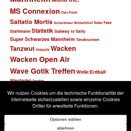
MS Connexion
Ost+Front
Saltatio Mortis
Solar Fake
Schlachthof
Schandmaul
Statistik
Stahlmann
Subway to Sally
Super Schwarzes Mannheim
Tanzbrunnen
Wacken
Tanzwut
Unzucht
Wacken Open Air
Wave Gotik Treffen
Welle:Erdball
Wiesbaden
Xandria
Impressum
Datenschutzerklärung
Stolz präsentiert von WordPress