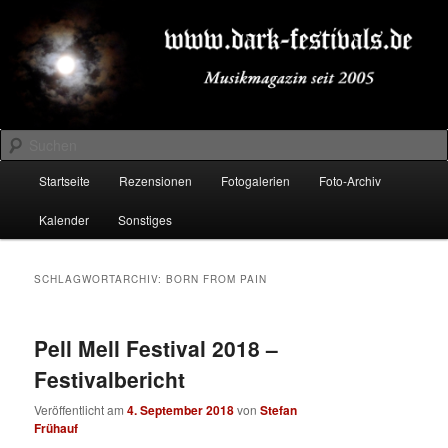
Zum
Zum
Musikmagazin seit 2005
primären
sekundären
Inhalt
Inhalt
springen
springen
DARK-FESTIVALS.DE
Suchen
Hauptmenü
Startseite
Rezensionen
Fotogalerien
Foto-Archiv
Kalender
Sonstiges
SCHLAGWORTARCHIV:
BORN FROM PAIN
Pell Mell Festival 2018 –
Festivalbericht
Veröffentlicht am
4. September 2018
von
Stefan
Frühauf