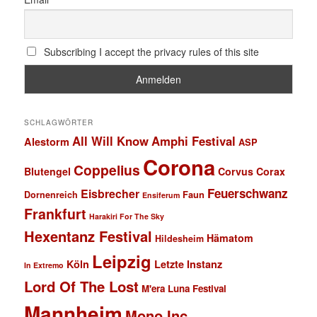
Subscribing I accept the privacy rules of this site
SCHLAGWÖRTER
All Will Know
Amphi Festival
Alestorm
ASP
Corona
Coppelius
Blutengel
Corvus Corax
Feuerschwanz
Eisbrecher
Faun
Dornenreich
Ensiferum
Frankfurt
Harakiri For The Sky
Hexentanz Festival
Hämatom
Hildesheim
Leipzig
Köln
Letzte Instanz
In Extremo
Lord Of The Lost
M'era Luna Festival
Mannheim
Mono Inc.