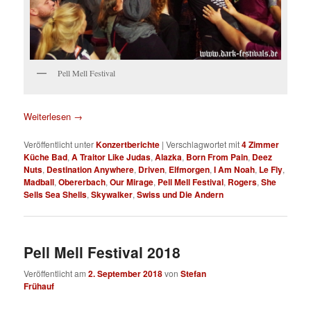
Pell Mell Festival
Weiterlesen
→
Veröffentlicht unter
Konzertberichte
|
Verschlagwortet mit
4 Zimmer
Küche Bad
,
A Traitor Like Judas
,
Alazka
,
Born From Pain
,
Deez
Nuts
,
Destination Anywhere
,
Driven
,
Elfmorgen
,
I Am Noah
,
Le Fly
,
Madball
,
Obererbach
,
Our Mirage
,
Pell Mell Festival
,
Rogers
,
She
Sells Sea Shells
,
Skywalker
,
Swiss und Die Andern
Pell Mell Festival 2018
Veröffentlicht am
2. September 2018
von
Stefan
Frühauf