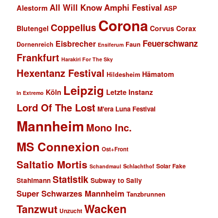
All Will Know
Amphi Festival
Alestorm
ASP
Corona
Coppelius
Blutengel
Corvus Corax
Feuerschwanz
Eisbrecher
Faun
Dornenreich
Ensiferum
Frankfurt
Harakiri For The Sky
Hexentanz Festival
Hämatom
Hildesheim
Leipzig
Köln
Letzte Instanz
In Extremo
Lord Of The Lost
M'era Luna Festival
Mannheim
Mono Inc.
MS Connexion
Ost+Front
Saltatio Mortis
Solar Fake
Schlachthof
Schandmaul
Statistik
Stahlmann
Subway to Sally
Super Schwarzes Mannheim
Tanzbrunnen
Wacken
Tanzwut
Unzucht