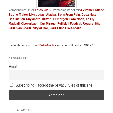
Veröffentlicht unter
Fotos 2018
|
Verschlagwortet mit
4 Zimmer Küche
Bad
,
A Traitor Like Judas
,
Alazka
,
Born From Pain
,
Deez Nuts
,
Destination Anywhere
,
Driven
,
Elfmorgen
,
I Am Noah
,
Le Fly
,
Madball
,
Obererbach
,
Our Mirage
,
Pell Mell Festival
,
Rogers
,
She
Sells Sea Shells
,
Skywalker
,
Swiss und Die Andern
Kennt ihr schon unser
Foto-Archiv
mit alten Bildern ab 2009?
NEWSLETTER
Email
Subscribing I accept the privacy rules of this site
SCHLAGWÖRTER