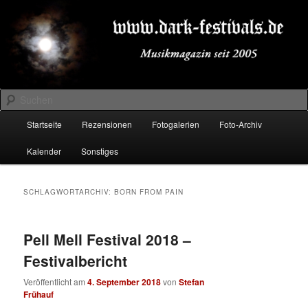
Zum
Zum
Musikmagazin seit 2005
primären
sekundären
Inhalt
Inhalt
springen
springen
DARK-FESTIVALS.DE
Suchen
Hauptmenü
Startseite
Rezensionen
Fotogalerien
Foto-Archiv
Kalender
Sonstiges
SCHLAGWORTARCHIV:
BORN FROM PAIN
Pell Mell Festival 2018 –
Festivalbericht
Veröffentlicht am
4. September 2018
von
Stefan
Frühauf