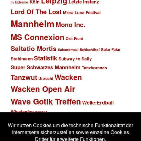
Leipzig
Köln
Letzte Instanz
In Extremo
Lord Of The Lost
M'era Luna Festival
Mannheim
Mono Inc.
MS Connexion
Ost+Front
Saltatio Mortis
Solar Fake
Schlachthof
Schandmaul
Statistik
Stahlmann
Subway to Sally
Super Schwarzes Mannheim
Tanzbrunnen
Wacken
Tanzwut
Unzucht
Wacken Open Air
Wave Gotik Treffen
Welle:Erdball
Wiesbaden
Xandria
Impressum