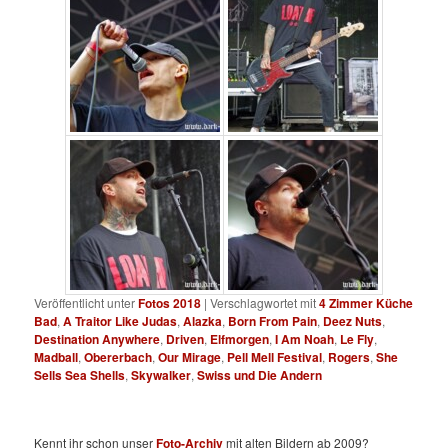
Veröffentlicht unter
Fotos 2018
|
Verschlagwortet mit
4 Zimmer Küche
Bad
,
A Traitor Like Judas
,
Alazka
,
Born From Pain
,
Deez Nuts
,
Destination Anywhere
,
Driven
,
Elfmorgen
,
I Am Noah
,
Le Fly
,
Madball
,
Obererbach
,
Our Mirage
,
Pell Mell Festival
,
Rogers
,
She
Sells Sea Shells
,
Skywalker
,
Swiss und Die Andern
Kennt ihr schon unser
Foto-Archiv
mit alten Bildern ab 2009?