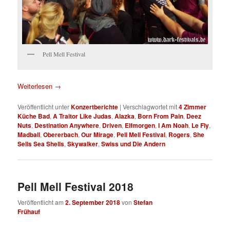
Pell Mell Festival
Weiterlesen
→
Veröffentlicht unter
Konzertberichte
|
Verschlagwortet mit
4 Zimmer
Küche Bad
,
A Traitor Like Judas
,
Alazka
,
Born From Pain
,
Deez
Nuts
,
Destination Anywhere
,
Driven
,
Elfmorgen
,
I Am Noah
,
Le Fly
,
Madball
,
Obererbach
,
Our Mirage
,
Pell Mell Festival
,
Rogers
,
She
Sells Sea Shells
,
Skywalker
,
Swiss und Die Andern
Pell Mell Festival 2018
Veröffentlicht am
2. September 2018
von
Stefan
Frühauf