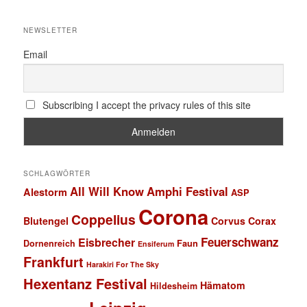
NEWSLETTER
Email
Subscribing I accept the privacy rules of this site
SCHLAGWÖRTER
All Will Know
Amphi Festival
Alestorm
ASP
Corona
Coppelius
Blutengel
Corvus Corax
Feuerschwanz
Eisbrecher
Faun
Dornenreich
Ensiferum
Frankfurt
Harakiri For The Sky
Hexentanz Festival
Hämatom
Hildesheim