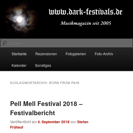
Zum
Zum
Musikmagazin seit 2005
primären
sekundären
Inhalt
Inhalt
springen
springen
DARK-FESTIVALS.DE
Suchen
Hauptmenü
Startseite
Rezensionen
Fotogalerien
Foto-Archiv
Kalender
Sonstiges
SCHLAGWORTARCHIV:
BORN FROM PAIN
Pell Mell Festival 2018 –
Festivalbericht
Veröffentlicht am
4. September 2018
von
Stefan
Frühauf