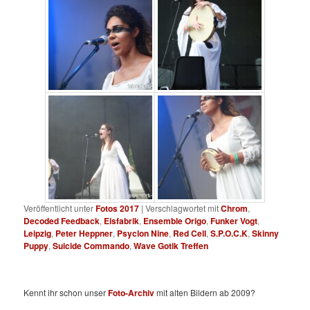
Veröffentlicht unter
Fotos 2017
|
Verschlagwortet mit
Chrom
,
Decoded Feedback
,
Eisfabrik
,
Ensemble Origo
,
Funker Vogt
,
Leipzig
,
Peter Heppner
,
Psyclon Nine
,
Red Cell
,
S.P.O.C.K
,
Skinny
Puppy
,
Suicide Commando
,
Wave Gotik Treffen
Kennt ihr schon unser
Foto-Archiv
mit alten Bildern ab 2009?