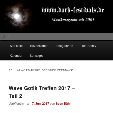
Zum
Zum
Musikmagazin seit 2005
primären
sekundären
Inhalt
Inhalt
springen
springen
DARK-FESTIVALS.DE
Suchen
Hauptmenü
Startseite
Rezensionen
Fotogalerien
Foto-Archiv
Kalender
Sonstiges
SCHLAGWORTARCHIV:
DECODED FEEDBACK
Wave Gotik Treffen 2017 –
Teil 2
Veröffentlicht am
7. Juni 2017
von
Sven Bähr