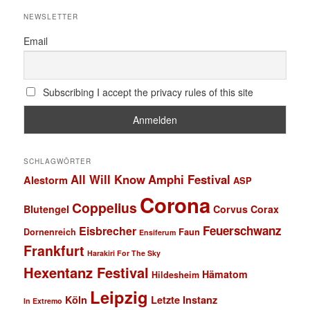
NEWSLETTER
Email
Subscribing I accept the privacy rules of this site
SCHLAGWÖRTER
All Will Know
Amphi Festival
Alestorm
ASP
Corona
Coppelius
Blutengel
Corvus Corax
Feuerschwanz
Eisbrecher
Faun
Dornenreich
Ensiferum
Frankfurt
Harakiri For The Sky
Hexentanz Festival
Hämatom
Hildesheim
Leipzig
Köln
Letzte Instanz
In Extremo