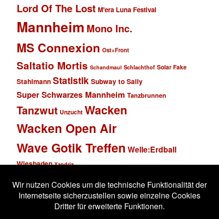
Lord Of The Lost
M'era Luna Festival
Mannheim
Mono Inc.
MS Connexion
Ost+Front
Saltatio Mortis
Solar Fake
Schlachthof
Schandmaul
Statistik
Stahlmann
Subway to Sally
Super Schwarzes Mannheim
Tanzbrunnen
Wacken
Tanzwut
Unzucht
Wacken Open Air
Wave Gotik Treffen
Welle:Erdball
Wiesbaden
Xandria
Impressum