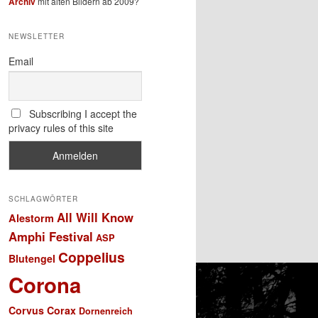
Archiv
mit alten Bildern ab 2009?
NEWSLETTER
Email
Subscribing I accept the
privacy rules of this site
SCHLAGWÖRTER
All Will Know
Alestorm
Amphi Festival
ASP
Coppelius
Blutengel
Corona
Corvus Corax
Dornenreich