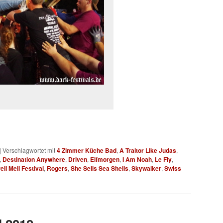
|
Verschlagwortet mit
4 Zimmer Küche Bad
,
A Traitor Like Judas
,
,
Destination Anywhere
,
Driven
,
Elfmorgen
,
I Am Noah
,
Le Fly
,
ell Mell Festival
,
Rogers
,
She Sells Sea Shells
,
Skywalker
,
Swiss