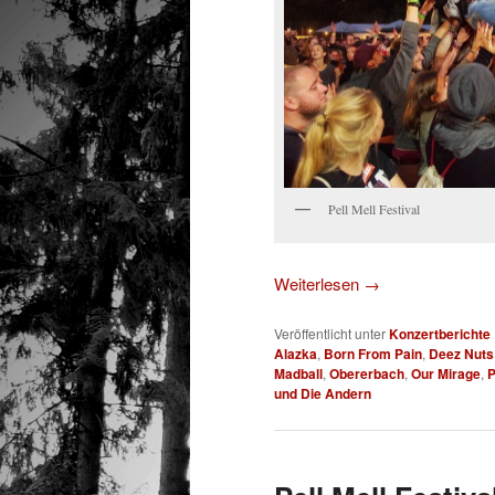
Pell Mell Festival
Weiterlesen
→
Veröffentlicht unter
Konzertberichte
Alazka
,
Born From Pain
,
Deez Nuts
Madball
,
Obererbach
,
Our Mirage
,
P
und Die Andern