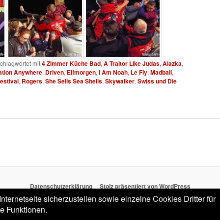
chlagwortet mit
4 Zimmer Küche Bad
,
A Traitor Like Judas
,
Alazka
,
ation Anywhere
,
Driven
,
Elfmorgen
,
I Am Noah
,
Le Fly
,
Madball
,
Festival
,
Rogers
,
She Sells Sea Shells
,
Skywalker
,
Swiss und Die
Datenschutzerklärung
Stolz präsentiert von WordPress