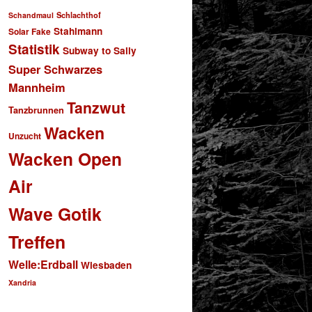
Schlachthof
Schandmaul
Stahlmann
Solar Fake
Statistik
Subway to Sally
Super Schwarzes
Mannheim
Tanzwut
Tanzbrunnen
Wacken
Unzucht
Wacken Open
Air
Wave Gotik
Treffen
Welle:Erdball
Wiesbaden
Xandria