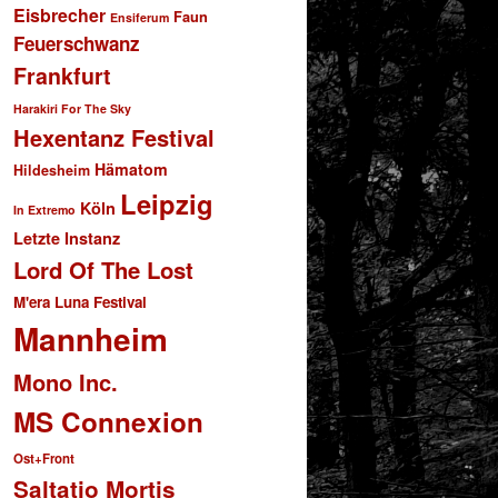
Eisbrecher
Faun
Ensiferum
Feuerschwanz
Frankfurt
Harakiri For The Sky
Hexentanz Festival
Hämatom
Hildesheim
Leipzig
Köln
In Extremo
Letzte Instanz
Lord Of The Lost
M'era Luna Festival
Mannheim
Mono Inc.
MS Connexion
Ost+Front
Saltatio Mortis