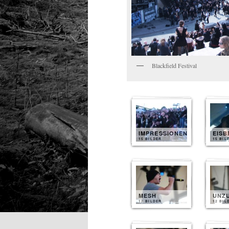
Blackfield Festival
IMPRESSIONEN
EIS
15 BILDER
15 BIL
MESH
UNZ
12 BILDER
12 BIL