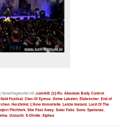
|
Verschlagwortet mit
.com/kill
,
[x]-Rx
,
Absolute Body Control
,
field Festival
,
Clan Of Xymox
,
Deine Lakaien
,
Eisbrecher
,
End of
rchen
,
Herzfeind
,
L’Âme Immortelle
,
Letzte Instanz
,
Lord Of The
oject Pitchfork
,
She Past Away
,
Solar Fake
,
Sono
,
Spetsnaz
,
mina
,
Unzucht
,
X-Divide
,
Xiphea