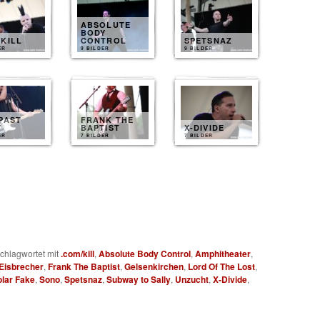
ABSOLUTE
BODY
KILL
CONTROL
SPETSNAZ
ER
9 BILDER
9 BILDER
PAST
FRANK THE
Y
BAPTIST
X-DIVIDE
ER
7 BILDER
7 BILDER
chlagwortet mit
.com/kill
,
Absolute Body Control
,
Amphitheater
,
Eisbrecher
,
Frank The Baptist
,
Gelsenkirchen
,
Lord Of The Lost
,
olar Fake
,
Sono
,
Spetsnaz
,
Subway to Sally
,
Unzucht
,
X-Divide
,