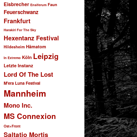
Eisbrecher
Faun
Ensiferum
Feuerschwanz
Frankfurt
Harakiri For The Sky
Hexentanz Festival
Hämatom
Hildesheim
Leipzig
Köln
In Extremo
Letzte Instanz
Lord Of The Lost
M'era Luna Festival
Mannheim
Mono Inc.
MS Connexion
Ost+Front
Saltatio Mortis