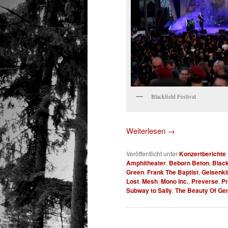
Blackfield Festival
Weiterlesen
→
Veröffentlicht unter
Konzertberichte
Amphitheater
,
Beborn Beton
,
Black
Green
,
Frank The Baptist
,
Gelsenki
Lost
,
Mesh
,
Mono Inc.
,
Preverse
,
Pr
Subway to Sally
,
The Beauty Of Ge