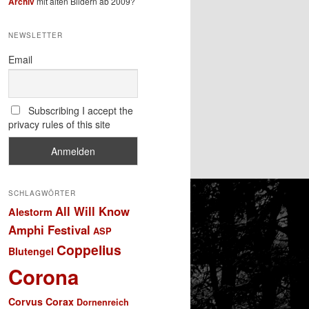
Archiv
mit alten Bildern ab 2009?
NEWSLETTER
Email
Subscribing I accept the
privacy rules of this site
SCHLAGWÖRTER
All Will Know
Alestorm
Amphi Festival
ASP
Coppelius
Blutengel
Corona
Corvus Corax
Dornenreich