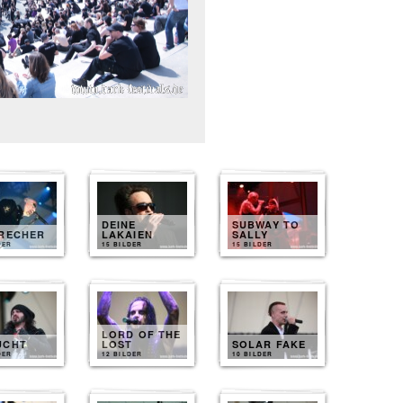
DEINE
SUBWAY TO
BRECHER
LAKAIEN
SALLY
DER
15 BILDER
15 BILDER
LORD OF THE
UCHT
LOST
SOLAR FAKE
DER
12 BILDER
10 BILDER