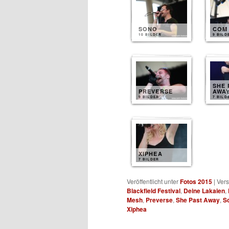
SONO
COM 
10 BILDER
9 BILD
SHE 
PREVERSE
AWA
9 BILDER
7 BILD
XIPHEA
7 BILDER
Veröffentlicht unter
Fotos 2015
|
Vers
Blackfield Festival
,
Deine Lakaien
,
Mesh
,
Preverse
,
She Past Away
,
S
Xiphea