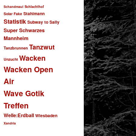
Schlachthof
Schandmaul
Stahlmann
Solar Fake
Statistik
Subway to Sally
Super Schwarzes
Mannheim
Tanzwut
Tanzbrunnen
Wacken
Unzucht
Wacken Open
Air
Wave Gotik
Treffen
Welle:Erdball
Wiesbaden
Xandria