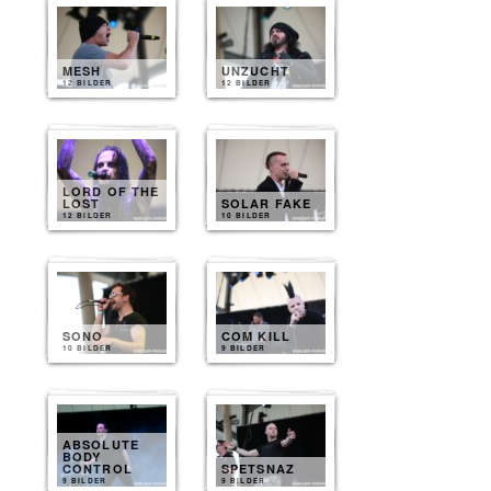
MESH
UNZUCHT
12 BILDER
12 BILDER
LORD OF THE
LOST
SOLAR FAKE
12 BILDER
10 BILDER
SONO
COM KILL
10 BILDER
9 BILDER
ABSOLUTE
BODY
CONTROL
SPETSNAZ
9 BILDER
9 BILDER