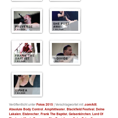
SHE PAST
PREVERSE
AWAY
9 BILDER
7 BILDER
FRANK THE
BAPTIST
X-DIVIDE
7 BILDER
7 BILDER
XIPHEA
7 BILDER
Veröffentlicht unter
Fotos 2015
|
Verschlagwortet mit
.com/kill
,
Absolute Body Control
,
Amphitheater
,
Blackfield Festival
,
Deine
Lakaien
,
Eisbrecher
,
Frank The Baptist
,
Gelsenkirchen
,
Lord Of