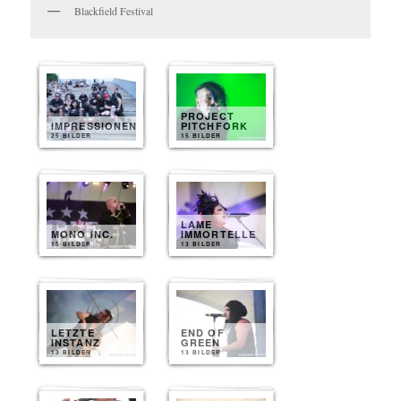
Blackfield Festival
PROJECT
IMPRESSIONEN
PITCHFORK
25 BILDER
15 BILDER
LAME
MONO INC.
IMMORTELLE
15 BILDER
13 BILDER
LETZTE
END OF
INSTANZ
GREEN
13 BILDER
13 BILDER