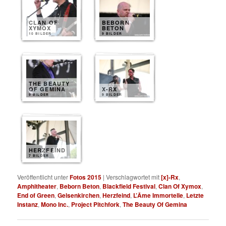
CLAN OF
BEBORN
XYMOX
BETON
10 BILDER
9 BILDER
THE BEAUTY
OF GEMINA
X-RX
9 BILDER
9 BILDER
HERZFEIND
7 BILDER
Veröffentlicht unter
Fotos 2015
|
Verschlagwortet mit
[x]-Rx
,
Amphitheater
,
Beborn Beton
,
Blackfield Festival
,
Clan Of Xymox
,
End of Green
,
Gelsenkirchen
,
Herzfeind
,
L’Âme Immortelle
,
Letzte
Instanz
,
Mono Inc.
,
Project Pitchfork
,
The Beauty Of Gemina