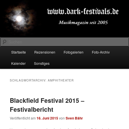
Zum
Zum
Musikmagazin seit 2005
primären
sekundären
Inhalt
Inhalt
springen
springen
DARK-FESTIVALS.DE
Suchen
Hauptmenü
Startseite
Rezensionen
Fotogalerien
Foto-Archiv
Kalender
Sonstiges
SCHLAGWORTARCHIV:
AMPHITHEATER
Blackfield Festival 2015 –
Festivalbericht
Veröffentlicht am
16. Juni 2015
von
Sven Bähr