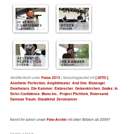
IN STRICT
CONFIDENCE
GODEX
12 BILDER
8 BILDER
AESTHETIC
PERFECTION
DIE KAMMER
9 BILDER
10 BILDER
Veröffentlicht unter
Fotos 2013
|
Verschlagwortet mit
[:SITD:]
,
Aesthetic Perfection
,
Amphitheater
,
And One
,
Blutengel
,
Deathstars
,
Die Kammer
,
Eisbrecher
,
Gelsenkirchen
,
Godex
,
In
Strict Confidence
,
Mono Inc.
,
Project Pitchfork
,
Rotersand
,
Samsas Traum
,
Staubkind
,
Zeromancer
Kennt ihr schon unser
Foto-Archiv
mit alten Bildern ab 2009?