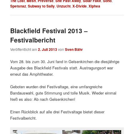
The Lost
,
Mesh
,
Preverse
,
She Past Away
,
Solar Fake
,
Sono
,
Spetsnaz
,
Subway to Sally
,
Unzucht
,
X-Divide
,
Xiphea
Blackfield Festival 2013 –
Festivalbericht
Veröffentlicht am
2. Juli 2013
von
Sven Bähr
Vom 28. bis zum 30. Juni fand in Gelsenkirchen die diesjährige
Ausgabe des Blackfield Festivals statt. Austragungsort war
erneut das Amphitheater.
Geboten wurden drei Festivaltage, eine umfangreiche
Bandauswahl, gute Stimmung und tolle Musik. Wieder einmal
hieß es also: Ab nach Gelsenkirchen!
Einen Rückblick auf alle drei Festivaltage bietet dieser
Festivalbericht.