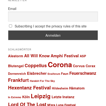
NEWSLETTER
Email
Subscribing I accept the privacy rules of this site
SCHLAGWÖRTER
All Will Know
Amphi Festival
Alestorm
ASP
Corona
Coppelius
Blutengel
Corvus Corax
Feuerschwanz
Eisbrecher
Faun
Dornenreich
Ensiferum
Frankfurt
Harakiri For The Sky
Hexentanz Festival
Hämatom
Hildesheim
Leipzig
Köln
Letzte Instanz
In Extremo
Lord Of The Lost
M'era Luna Festival