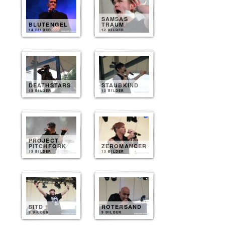
SAMSAS
BLUTENGEL
TRAUM
14 BILDER
12 BILDER
DEATHSTARS
STAUBKIND
13 BILDER
13 BILDER
PROJECT
PITCHFORK
ZEROMANCER
13 BILDER
13 BILDER
SITD
ROTERSAND
9 BILDER
9 BILDER