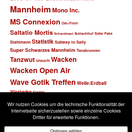
Mannheim
Mono Inc.
MS Connexion
Ost+Front
Saltatio Mortis
Solar Fake
Schlachthof
Schandmaul
Statistik
Stahlmann
Subway to Sally
Super Schwarzes Mannheim
Tanzbrunnen
Wacken
Tanzwut
Unzucht
Wacken Open Air
Wave Gotik Treffen
Welle:Erdball
Wiesbaden
Xandria
Impressum