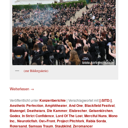
(zur Bildergalerie)
Weiterlesen
→
Veröffentlicht unter
Konzertberichte
|
Verschlagwortet mit
[:SITD:]
,
Aesthetic Perfection
,
Amphitheater
,
And One
,
Blackfield Festival
,
Blutengel
,
Deathstars
,
Die Kammer
,
Eisbrecher
,
Gelsenkirchen
,
Godex
,
In Strict Confidence
,
Lord Of The Lost
,
Merciful Nuns
,
Mono
Inc.
,
Neuroticfish
,
Ost+Front
,
Project Pitchfork
,
Rabia Sorda
,
Rotersand
,
Samsas Traum
,
Staubkind
,
Zeromancer