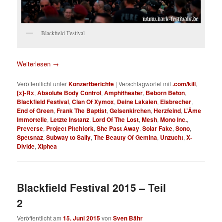
Blackfield Festival
Weiterlesen
→
Veröffentlicht unter
Konzertberichte
|
Verschlagwortet mit
.com/kill
,
[x]-Rx
,
Absolute Body Control
,
Amphitheater
,
Beborn Beton
,
Blackfield Festival
,
Clan Of Xymox
,
Deine Lakaien
,
Eisbrecher
,
End of Green
,
Frank The Baptist
,
Gelsenkirchen
,
Herzfeind
,
L’Âme
Immortelle
,
Letzte Instanz
,
Lord Of The Lost
,
Mesh
,
Mono Inc.
,
Preverse
,
Project Pitchfork
,
She Past Away
,
Solar Fake
,
Sono
,
Spetsnaz
,
Subway to Sally
,
The Beauty Of Gemina
,
Unzucht
,
X-
Divide
,
Xiphea
Blackfield Festival 2015 – Teil
2
Veröffentlicht am
15. Juni 2015
von
Sven Bähr