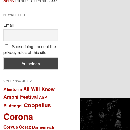
Archiv
mit alten Bildern ab 2009?
NEWSLETTER
Email
Subscribing I accept the
privacy rules of this site
SCHLAGWÖRTER
All Will Know
Alestorm
Amphi Festival
ASP
Coppelius
Blutengel
Corona
Corvus Corax
Dornenreich