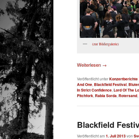
(zur Bildergalerie)
Weiterlesen
→
Veröffentlicht unter
Konzertberichte
And One
,
Blackfield Festival
,
Blute
In Strict Confidence
,
Lord Of The L
Pitchfork
,
Rabia Sorda
,
Rotersand
,
Blackfield Festi
Veröffentlicht am
1. Juli 2013
von
Sv