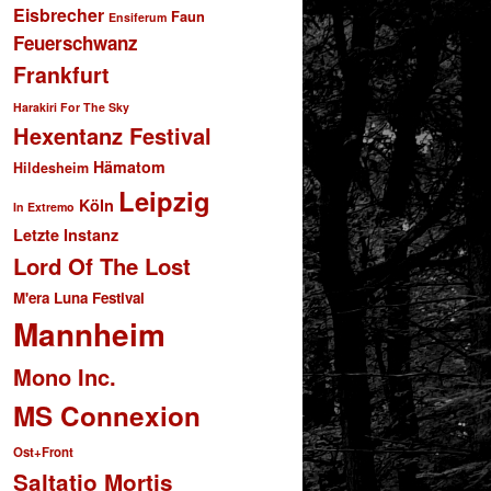
Eisbrecher
Faun
Ensiferum
Feuerschwanz
Frankfurt
Harakiri For The Sky
Hexentanz Festival
Hämatom
Hildesheim
Leipzig
Köln
In Extremo
Letzte Instanz
Lord Of The Lost
M'era Luna Festival
Mannheim
Mono Inc.
MS Connexion
Ost+Front
Saltatio Mortis