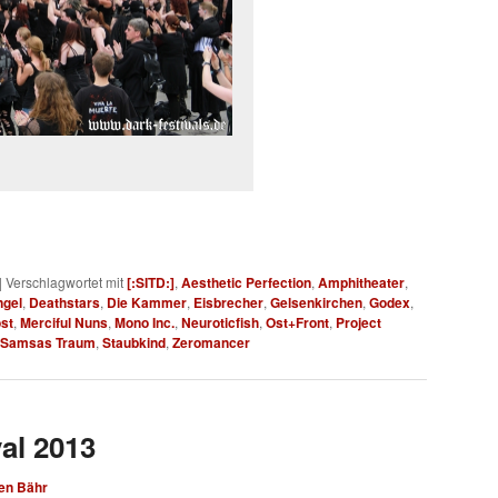
|
Verschlagwortet mit
[:SITD:]
,
Aesthetic Perfection
,
Amphitheater
,
ngel
,
Deathstars
,
Die Kammer
,
Eisbrecher
,
Gelsenkirchen
,
Godex
,
ost
,
Merciful Nuns
,
Mono Inc.
,
Neuroticfish
,
Ost+Front
,
Project
Samsas Traum
,
Staubkind
,
Zeromancer
val 2013
en Bähr