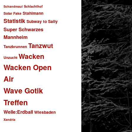
Schlachthof
Schandmaul
Stahlmann
Solar Fake
Statistik
Subway to Sally
Super Schwarzes
Mannheim
Tanzwut
Tanzbrunnen
Wacken
Unzucht
Wacken Open
Air
Wave Gotik
Treffen
Welle:Erdball
Wiesbaden
Xandria