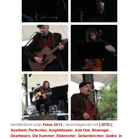
Veröffentlicht unter
Fotos 2013
|
Verschlagwortet mit
[:SITD:]
,
Aesthetic Perfection
,
Amphitheater
,
And One
,
Blutengel
,
Deathstars
,
Die Kammer
,
Eisbrecher
,
Gelsenkirchen
,
Godex
,
In