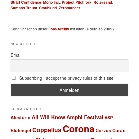
Strict Confidence
,
Mono Inc.
,
Project Pitchfork
,
Rotersand
,
Samsas Traum
,
Staubkind
,
Zeromancer
Kennt ihr schon unser
Foto-Archiv
mit alten Bildern ab 2009?
NEWSLETTER
Email
Subscribing I accept the privacy rules of this site
SCHLAGWÖRTER
All Will Know
Amphi Festival
Alestorm
ASP
Corona
Coppelius
Blutengel
Corvus Corax