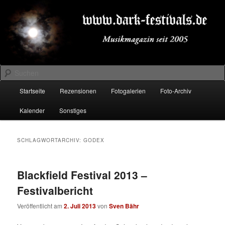
Zum
Zum
Musikmagazin seit 2005
primären
sekundären
Inhalt
Inhalt
springen
springen
DARK-FESTIVALS.DE
Suchen
Hauptmenü
Startseite
Rezensionen
Fotogalerien
Foto-Archiv
Kalender
Sonstiges
SCHLAGWORTARCHIV:
GODEX
Blackfield Festival 2013 –
Festivalbericht
Veröffentlicht am
2. Juli 2013
von
Sven Bähr