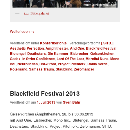
(zur Bildergalerie)
Weiterlesen
→
Veröffentlicht unter
Konzertberichte
|
Verschlagwortet mit
[:SITD:]
,
Aesthetic Perfection
,
Amphitheater
,
And One
,
Blackfield Festival
,
Blutengel
,
Deathstars
,
Die Kammer
,
Eisbrecher
,
Gelsenkirchen
,
Godex
,
In Strict Confidence
,
Lord Of The Lost
,
Merciful Nuns
,
Mono
Inc.
,
Neuroticfish
,
Ost+Front
,
Project Pitchfork
,
Rabia Sorda
,
Rotersand
,
Samsas Traum
,
Staubkind
,
Zeromancer
Blackfield Festival 2013
Veröffentlicht am
1. Juli 2013
von
Sven Bähr
Gelsenkirchen (Amphitheater), 28. bis 30.06.2013
mit And One, Eisbrecher, Mono Inc., Blutengel, Samsas Traum,
Deathstars, Staubkind, Project Pitchfork, Zeromancer, SITD,