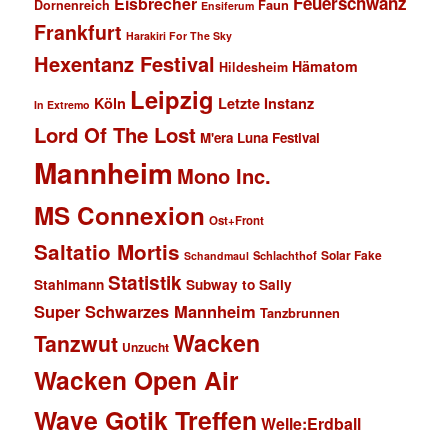
Feuerschwanz
Eisbrecher
Faun
Dornenreich
Ensiferum
Frankfurt
Harakiri For The Sky
Hexentanz Festival
Hämatom
Hildesheim
Leipzig
Köln
Letzte Instanz
In Extremo
Lord Of The Lost
M'era Luna Festival
Mannheim
Mono Inc.
MS Connexion
Ost+Front
Saltatio Mortis
Solar Fake
Schlachthof
Schandmaul
Statistik
Stahlmann
Subway to Sally
Super Schwarzes Mannheim
Tanzbrunnen
Wacken
Tanzwut
Unzucht
Wacken Open Air
Wave Gotik Treffen
Welle:Erdball