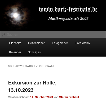
Zum
Zum
Musikmagazin seit 2005
primären
sekundären
Inhalt
Inhalt
springen
springen
DARK-FESTIVALS.DE
Suchen
Hauptmenü
Startseite
Rezensionen
Fotogalerien
Foto-Archiv
Kalender
Sonstiges
SCHLAGWORTARCHIV:
GODSNAKE
Exkursion zur Hölle,
13.10.2023
Veröffentlicht am
14. Oktober 2023
von
Stefan Frühauf