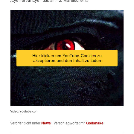
„Eye For An Eye“, das am 12. Mai erscheint.
Hier klicken um YouTube-Cookies zu
akzeptieren und den Inhalt zu laden
Video: youtube.com
Veröffentlicht unter
News
|
Verschlagwortet mit
Godsnake