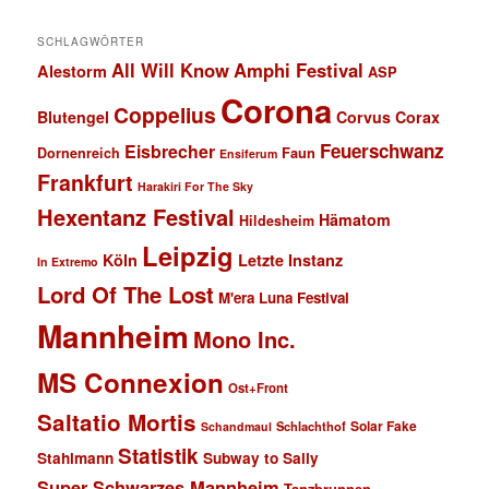
SCHLAGWÖRTER
All Will Know
Amphi Festival
Alestorm
ASP
Corona
Coppelius
Blutengel
Corvus Corax
Feuerschwanz
Eisbrecher
Faun
Dornenreich
Ensiferum
Frankfurt
Harakiri For The Sky
Hexentanz Festival
Hämatom
Hildesheim
Leipzig
Köln
Letzte Instanz
In Extremo
Lord Of The Lost
M'era Luna Festival
Mannheim
Mono Inc.
MS Connexion
Ost+Front
Saltatio Mortis
Solar Fake
Schlachthof
Schandmaul
Statistik
Stahlmann
Subway to Sally
Super Schwarzes Mannheim
Tanzbrunnen