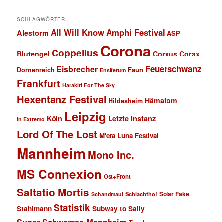
SCHLAGWÖRTER
All Will Know
Amphi Festival
Alestorm
ASP
Corona
Coppelius
Blutengel
Corvus Corax
Feuerschwanz
Eisbrecher
Faun
Dornenreich
Ensiferum
Frankfurt
Harakiri For The Sky
Hexentanz Festival
Hämatom
Hildesheim
Leipzig
Köln
Letzte Instanz
In Extremo
Lord Of The Lost
M'era Luna Festival
Mannheim
Mono Inc.
MS Connexion
Ost+Front
Saltatio Mortis
Solar Fake
Schlachthof
Schandmaul
Statistik
Stahlmann
Subway to Sally
Super Schwarzes Mannheim