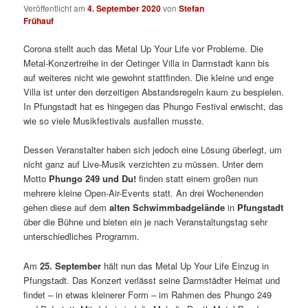
Veröffentlicht am
4. September 2020
von
Stefan
Frühauf
Corona stellt auch das Metal Up Your Life vor Probleme. Die
Metal-Konzertreihe in der Oetinger Villa in Darmstadt kann bis
auf weiteres nicht wie gewohnt stattfinden. Die kleine und enge
Villa ist unter den derzeitigen Abstandsregeln kaum zu bespielen.
In Pfungstadt hat es hingegen das Phungo Festival erwischt, das
wie so viele Musikfestivals ausfallen musste.
Dessen Veranstalter haben sich jedoch eine Lösung überlegt, um
nicht ganz auf Live-Musik verzichten zu müssen. Unter dem
Motto
Phungo 249 und Du!
finden statt einem großen nun
mehrere kleine Open-Air-Events statt. An drei Wochenenden
gehen diese auf dem
alten Schwimmbadgelände
in
Pfungstadt
über die Bühne und bieten ein je nach Veranstaltungstag sehr
unterschiedliches Programm.
Am
25. September
hält nun das Metal Up Your Life Einzug in
Pfungstadt. Das Konzert verlässt seine Darmstädter Heimat und
findet – in etwas kleinerer Form – im Rahmen des Phungo 249