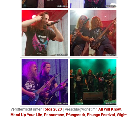
Veröffentlicht unter
Fotos 2023
|
Verschlagwortet mit
All Will Know
,
Metal Up Your Life
,
Pentastone
,
Pfungstadt
,
Phungo Festival
,
Wight