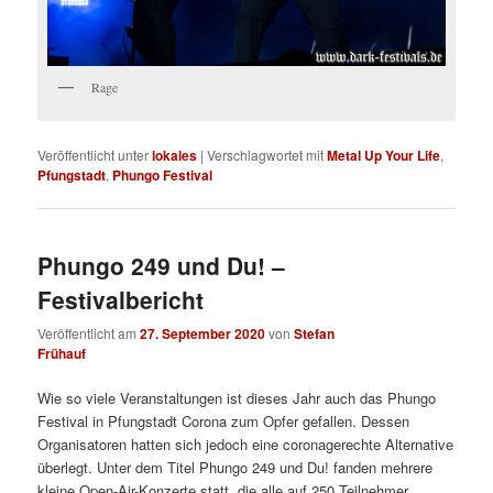
Rage
Veröffentlicht unter
lokales
|
Verschlagwortet mit
Metal Up Your Life
,
Pfungstadt
,
Phungo Festival
Phungo 249 und Du! –
Festivalbericht
Veröffentlicht am
27. September 2020
von
Stefan
Frühauf
Wie so viele Veranstaltungen ist dieses Jahr auch das Phungo
Festival in Pfungstadt Corona zum Opfer gefallen. Dessen
Organisatoren hatten sich jedoch eine coronagerechte Alternative
überlegt. Unter dem Titel Phungo 249 und Du! fanden mehrere
kleine Open-Air-Konzerte statt, die alle auf 250 Teilnehmer