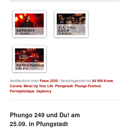
ALL WILL
SAPIENCY
KNOW
15 BILDER
14 BILDER
PORNOPHONIQUE
6 BILDER
Veröffentlicht unter
Fotos 2020
|
Verschlagwortet mit
All Will Know
,
Corona
,
Metal Up Your Life
,
Pfungstadt
,
Phungo Festival
,
Pornophonique
,
Sapiency
Phungo 249 und Du! am
25.09. in Pfungstadt