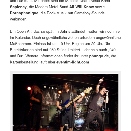
und Du! statt. Mit dabei sind die Melodic-Death-Metal-Band
Sapiency
, die Modern-Metal-Band
All Will Know
sowie
Pornophonique
, die Rock-Musik mit Gameboy-Sounds
verbinden.
Ein Open Air, das so spät im Jahr stattfindet, hatten wir noch nie
im Kalender. Doch ungewöhnliche Zeiten erfordern ungewöhnliche
Maßnahmen. Einlass ist um 19 Uhr, Beginn um 20 Uhr. Die
Eintrittskarten sind auf 250 Stück limitiert – deshalb auch „249
und Du“. Weitere Informationen findet ihr unter
phungo.de
, die
Kartenbestellung läuft über
eventim-light.com
.