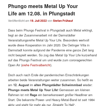
Phungo meets Metal Up Your
Life am 12.08. in Pfungstadt
Veröffentlicht am
19. Juli 2022
von
Stefan Frühauf
Dass beim Phungo Festival in Pfungstadt auch Metal erklingt,
liegt an der Zusammenarbeit mit der Darmstädter
Veranstaltungsreihe Metal Up Your Life. Besonders wertvoll
wurde diese Kooperation im Jahr 2020. Die Oetinger Villa in
Darmstadt konnte aufgrund der Pandemie eine ganze Zeit lang
nicht bespielt werden. So zog das Metal Up Your Life kurzerhand
auf das Phungo Festival um und wurde zum coronagerechten
Open Air (
siehe Festivalbericht
).
Doch auch nach Ende der pandemischen Einschränkungen
arbeiten beide Veranstaltungen weiter zusammen. So heißt es
am
12. August
im
alten Pfungstädter Schwimmbad
wieder:
Phungo meets Metal Up Your Life!
Gemessen am kleinen
Rahmen ist mit
Rage
ein bemerkenswert großer Headliner am
Start. Die bekannte Power- und Heavy-Metal-Band ist seit 1984
aktiv und steht für mehr als nur „Straight To Hell“.