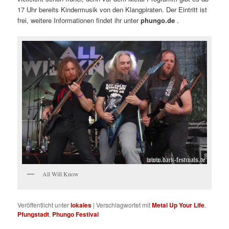
17 Uhr bereits Kindermusik von den Klangpiraten. Der Eintritt ist
frei, weitere Informationen findet ihr unter
phungo.de
.
All Will Know
Veröffentlicht unter
lokales
|
Verschlagwortet mit
Metal Up Your Life
,
Pfungstadt
,
Phungo Festival