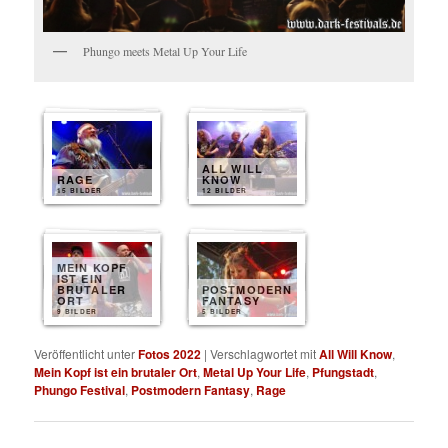
Phungo meets Metal Up Your Life
ALL WILL
RAGE
KNOW
15 BILDER
12 BILDER
MEIN KOPF
IST EIN
BRUTALER
POSTMODERN
ORT
FANTASY
9 BILDER
5 BILDER
Veröffentlicht unter
Fotos 2022
|
Verschlagwortet mit
All Will Know
,
Mein Kopf ist ein brutaler Ort
,
Metal Up Your Life
,
Pfungstadt
,
Phungo Festival
,
Postmodern Fantasy
,
Rage