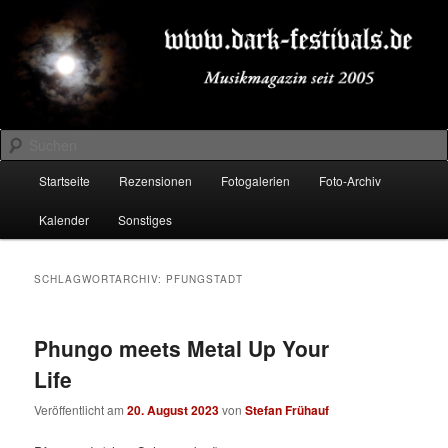
Zum
Zum
Musikmagazin seit 2005
primären
sekundären
Inhalt
Inhalt
springen
springen
DARK-FESTIVALS.DE
Suchen
Hauptmenü
Startseite
Rezensionen
Fotogalerien
Foto-Archiv
Kalender
Sonstiges
SCHLAGWORTARCHIV:
PFUNGSTADT
Phungo meets Metal Up Your
Life
Veröffentlicht am
20. August 2023
von
Stefan Frühauf