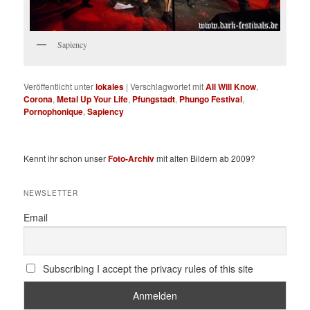
Sapiency
Veröffentlicht unter
lokales
|
Verschlagwortet mit
All Will Know
,
Corona
,
Metal Up Your Life
,
Pfungstadt
,
Phungo Festival
,
Pornophonique
,
Sapiency
Kennt ihr schon unser
Foto-Archiv
mit alten Bildern ab 2009?
NEWSLETTER
Email
Subscribing I accept the privacy rules of this site