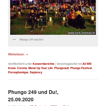
Phungo 249 und Du!
Weiterlesen
→
Veröffentlicht unter
Konzertberichte
|
Verschlagwortet mit
All Will
Know
,
Corona
,
Metal Up Your Life
,
Pfungstadt
,
Phungo Festival
,
Pornophonique
,
Sapiency
Phungo 249 und Du!,
25.09.2020