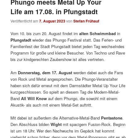
Phungo meets Metal Up Your
Life am 17.08. in Pfungstadt
Veröffentlicht am
7. August 2023
von
Stefan Frühauf
Vom 10. bis zum 20. August findet im
alten Schwimmbad
in
Pfungstadt
wieder das Phungo Festival statt. Das Ferien- und
Familienfest der Stadt Pfungstadt bietet jeden Tag wechselndes
Programm für große und kleine Besucher. Von Techno und Rave
bis zur kindgerechten Zaubershow ist alles vertreten.
Am
Donnerstag, dem 17. August
werden dabei auch die Fans
von Rock und Metal angesprochen. Die Phungo-Veranstalter
haben sich dafür erneut mit dem Darmstädter Metal Up Your Life
kurzgeschlossen. So spielt an diesem Tag die Modern-Metal-
Band
All Will Know
auf dem Phungo, die sowohl mit einem
Akustik- als auch mit einem Metal-Set auftritt.
Mit dabei ist außerdem die Alternative-Metal-Band
Pentastone
.
Den Abschluss bilden
Wight
mit spacigem Fusion-Rock. Beginn
ist um 18 Uhr. Wer den Nachwuchs im Gepäck hat kommt
vielleicht schon früher, denn vor dem Metal-Programm gibt es ab