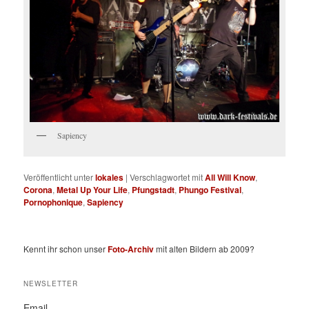
Sapiency
Veröffentlicht unter
lokales
|
Verschlagwortet mit
All Will Know
,
Corona
,
Metal Up Your Life
,
Pfungstadt
,
Phungo Festival
,
Pornophonique
,
Sapiency
Kennt ihr schon unser
Foto-Archiv
mit alten Bildern ab 2009?
NEWSLETTER
Email