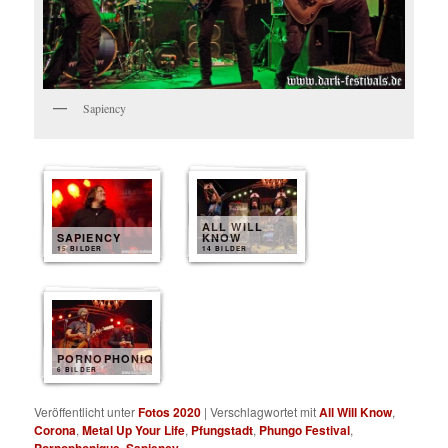
Sapiency
ALL WILL
SAPIENCY
KNOW
15 BILDER
14 BILDER
PORNOPHONIQUE
6 BILDER
Veröffentlicht unter
Fotos 2020
|
Verschlagwortet mit
All Will Know
,
Corona
,
Metal Up Your Life
,
Pfungstadt
,
Phungo Festival
,
Pornophonique
,
Sapiency