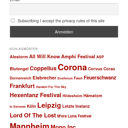
Subscribing I accept the privacy rules of this site
SCHLAGWÖRTER
All Will Know
Amphi Festival
Alestorm
ASP
Corona
Coppelius
Blutengel
Corvus Corax
Feuerschwanz
Eisbrecher
Faun
Dornenreich
Ensiferum
Frankfurt
Harakiri For The Sky
Hexentanz Festival
Hämatom
Hildesheim
Leipzig
Köln
Letzte Instanz
In Extremo
Lord Of The Lost
M'era Luna Festival
Mannheim
Mono Inc.