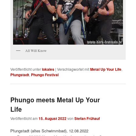
All Will Know
Veröffentlicht unter
lokales
|
Verschlagwortet mit
Metal Up Your Life
,
Pfungstadt
,
Phungo Festival
Phungo meets Metal Up Your
Life
Veröffentlicht am
15. August 2022
von
Stefan Frühauf
Pfungstadt (altes Schwimmbad), 12.08.2022