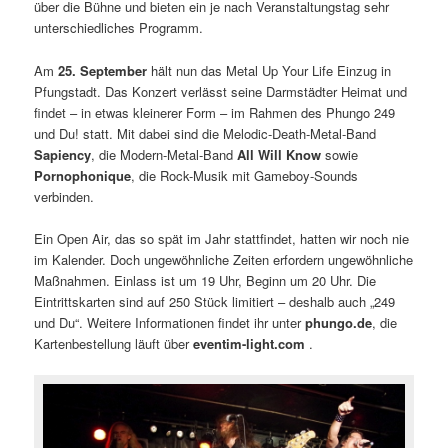
über die Bühne und bieten ein je nach Veranstaltungstag sehr
unterschiedliches Programm.
Am
25. September
hält nun das Metal Up Your Life Einzug in
Pfungstadt. Das Konzert verlässt seine Darmstädter Heimat und
findet – in etwas kleinerer Form – im Rahmen des Phungo 249
und Du! statt. Mit dabei sind die Melodic-Death-Metal-Band
Sapiency
, die Modern-Metal-Band
All Will Know
sowie
Pornophonique
, die Rock-Musik mit Gameboy-Sounds
verbinden.
Ein Open Air, das so spät im Jahr stattfindet, hatten wir noch nie
im Kalender. Doch ungewöhnliche Zeiten erfordern ungewöhnliche
Maßnahmen. Einlass ist um 19 Uhr, Beginn um 20 Uhr. Die
Eintrittskarten sind auf 250 Stück limitiert – deshalb auch „249
und Du“. Weitere Informationen findet ihr unter
phungo.de
, die
Kartenbestellung läuft über
eventim-light.com
.