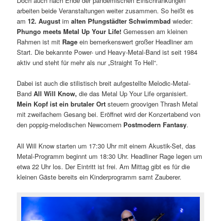
Doch auch nach Ende der pandemischen Einschränkungen
arbeiten beide Veranstaltungen weiter zusammen. So heißt es
am
12. August
im
alten Pfungstädter Schwimmbad
wieder:
Phungo meets Metal Up Your Life!
Gemessen am kleinen
Rahmen ist mit
Rage
ein bemerkenswert großer Headliner am
Start. Die bekannte Power- und Heavy-Metal-Band ist seit 1984
aktiv und steht für mehr als nur „Straight To Hell“.
Dabei ist auch die stilistisch breit aufgestellte Melodic-Metal-
Band
All Will Know,
die das Metal Up Your Life organisiert.
Mein Kopf ist ein brutaler Ort
steuern groovigen Thrash Metal
mit zweifachem Gesang bei. Eröffnet wird der Konzertabend von
den poppig-melodischen Newcomern
Postmodern Fantasy
.
All Will Know starten um 17:30 Uhr mit einem Akustik-Set, das
Metal-Programm beginnt um 18:30 Uhr. Headliner Rage legen um
etwa 22 Uhr los. Der Eintritt ist frei. Am Mittag gibt es für die
kleinen Gäste bereits ein Kinderprogramm samt Zauberer.