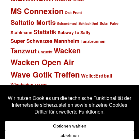
MS Connexion
Ost+Front
Saltatio Mortis
Solar Fake
Schlachthof
Schandmaul
Statistik
Stahlmann
Subway to Sally
Super Schwarzes Mannheim
Tanzbrunnen
Wacken
Tanzwut
Unzucht
Wacken Open Air
Wave Gotik Treffen
Welle:Erdball
Wiesbaden
Xandria
Impressum
Datenschutzerklärung
Stolz präsentiert von WordPress