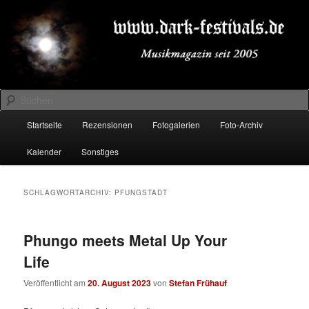
Zum
Zum
Musikmagazin seit 2005
primären
sekundären
Inhalt
Inhalt
springen
springen
DARK-FESTIVALS.DE
Suchen
Hauptmenü
Startseite
Rezensionen
Fotogalerien
Foto-Archiv
Kalender
Sonstiges
SCHLAGWORTARCHIV:
PFUNGSTADT
Phungo meets Metal Up Your
Life
Veröffentlicht am
20. August 2023
von
Stefan Frühauf