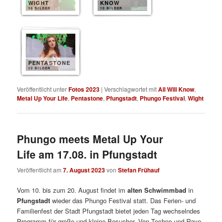
WIGHT
KNOW
10 BILDER
10 BILDER
PENTASTONE
10 BILDER
Veröffentlicht unter
Fotos 2023
|
Verschlagwortet mit
All Will Know
,
Metal Up Your Life
,
Pentastone
,
Pfungstadt
,
Phungo Festival
,
Wight
Phungo meets Metal Up Your
Life am 17.08. in Pfungstadt
Veröffentlicht am
7. August 2023
von
Stefan Frühauf
Vom 10. bis zum 20. August findet im
alten Schwimmbad
in
Pfungstadt
wieder das Phungo Festival statt. Das Ferien- und
Familienfest der Stadt Pfungstadt bietet jeden Tag wechselndes
Programm für große und kleine Besucher. Von Techno und Rave