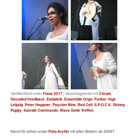
Veröffentlicht unter
Fotos 2017
|
Verschlagwortet mit
Chrom
,
Decoded Feedback
,
Eisfabrik
,
Ensemble Origo
,
Funker Vogt
,
Leipzig
,
Peter Heppner
,
Psyclon Nine
,
Red Cell
,
S.P.O.C.K
,
Skinny
Puppy
,
Suicide Commando
,
Wave Gotik Treffen
Kennt ihr schon unser
Foto-Archiv
mit alten Bildern ab 2009?