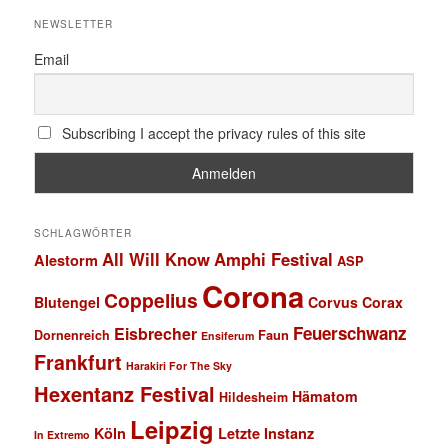
NEWSLETTER
Email
Subscribing I accept the privacy rules of this site
SCHLAGWÖRTER
All Will Know
Amphi Festival
Alestorm
ASP
Corona
Coppelius
Blutengel
Corvus Corax
Feuerschwanz
Eisbrecher
Faun
Dornenreich
Ensiferum
Frankfurt
Harakiri For The Sky
Hexentanz Festival
Hämatom
Hildesheim
Leipzig
Köln
Letzte Instanz
In Extremo