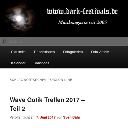
Zum
Zum
Musikmagazin seit 2005
primären
sekundären
Inhalt
Inhalt
springen
springen
DARK-FESTIVALS.DE
Suchen
Hauptmenü
Startseite
Rezensionen
Fotogalerien
Foto-Archiv
Kalender
Sonstiges
SCHLAGWORTARCHIV:
PSYCLON NINE
Wave Gotik Treffen 2017 –
Teil 2
Veröffentlicht am
7. Juni 2017
von
Sven Bähr