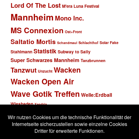
Lord Of The Lost
M'era Luna Festival
Mannheim
Mono Inc.
MS Connexion
Ost+Front
Saltatio Mortis
Solar Fake
Schlachthof
Schandmaul
Statistik
Stahlmann
Subway to Sally
Super Schwarzes Mannheim
Tanzbrunnen
Wacken
Tanzwut
Unzucht
Wacken Open Air
Wave Gotik Treffen
Welle:Erdball
Wiesbaden
Xandria
Impressum