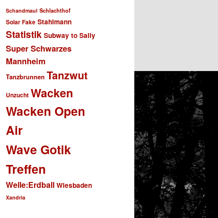
Schlachthof
Schandmaul
Stahlmann
Solar Fake
Statistik
Subway to Sally
Super Schwarzes
Mannheim
Tanzwut
Tanzbrunnen
Wacken
Unzucht
Wacken Open
Air
Wave Gotik
Treffen
Welle:Erdball
Wiesbaden
Xandria