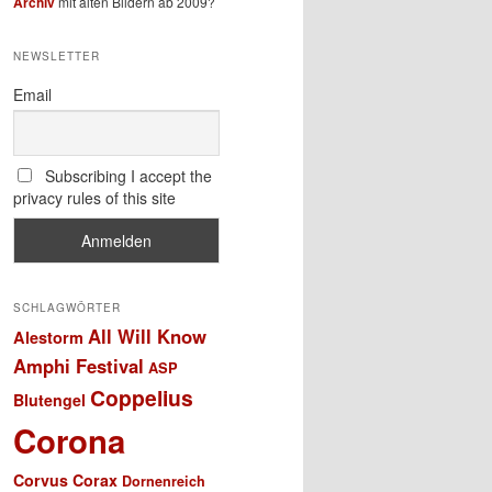
Archiv
mit alten Bildern ab 2009?
NEWSLETTER
Email
Subscribing I accept the
privacy rules of this site
SCHLAGWÖRTER
All Will Know
Alestorm
Amphi Festival
ASP
Coppelius
Blutengel
Corona
Corvus Corax
Dornenreich