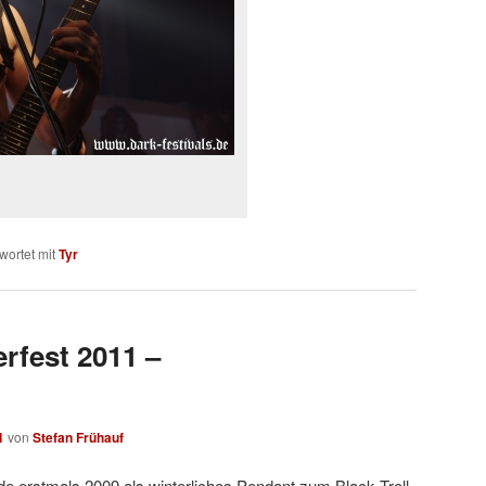
wortet mit
Tyr
erfest 2011 –
1
von
Stefan Frühauf
de erstmals 2009 als winterliches Pendant zum Black Troll