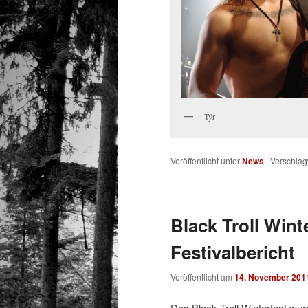
Týr
Veröffentlicht unter
News
|
Verschlag
Black Troll Wint
Festivalbericht
Veröffentlicht am
14. November 201
Das Black Troll Winterfest wur