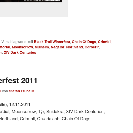
|
Verschlagwortet mit
Black Troll Winterfest
,
Chain Of Dogs
,
Crimfall
,
mortal
,
Moonsorrow
,
Mülheim
,
Negator
,
Northland
,
Odroerir
,
er
,
XIV Dark Centuries
erfest 2011
1
von
Stefan Frühauf
le), 12.11.2011
rdial, Moonsorrow, Týr, Suidakra, XIV Dark Centuries,
Northland, Crimfall, Cruadalach, Chain Of Dogs