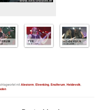
IFERUM
TYR
HEIDEVOLK
DER
10 BILDER
10 BILDER
chlagwortet mit
Alestorm
,
Elvenking
,
Ensiferum
,
Heidevolk
,
aden