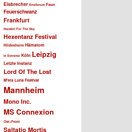
Eisbrecher
Faun
Ensiferum
Feuerschwanz
Frankfurt
Harakiri For The Sky
Hexentanz Festival
Hämatom
Hildesheim
Leipzig
Köln
In Extremo
Letzte Instanz
Lord Of The Lost
M'era Luna Festival
Mannheim
Mono Inc.
MS Connexion
Ost+Front
Saltatio Mortis