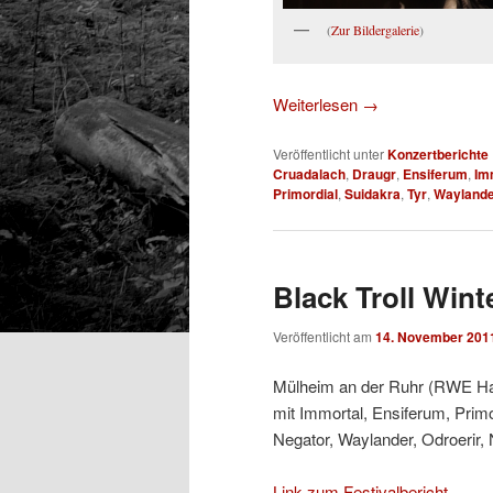
(
Zur Bildergalerie
)
Weiterlesen
→
Veröffentlicht unter
Konzertberichte
Cruadalach
,
Draugr
,
Ensiferum
,
Im
Primordial
,
Suidakra
,
Tyr
,
Wayland
Black Troll Wint
Veröffentlicht am
14. November 201
Mülheim an der Ruhr (RWE Hal
mit Immortal, Ensiferum, Primo
Negator, Waylander, Odroerir, 
Link zum Festivalbericht