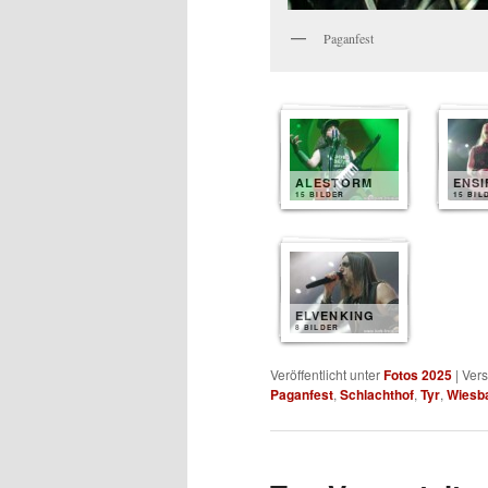
Paganfest
ALESTORM
ENS
15 BILDER
15 BIL
ELVENKING
8 BILDER
Veröffentlicht unter
Fotos 2025
|
Vers
Paganfest
,
Schlachthof
,
Tyr
,
Wiesb