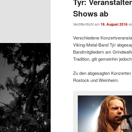
Tyr: Veranstalt
Shows ab
Veröffentlicht am
19. August 2016
v
Verschiedene Konzertveranstalt
Viking-Metal-Band Týr abgesagt
Bandmitgliedern am Grindwalfa
Tradition, gilt gemeinhin jedoch
Zu den abgesagten Konzerten 
Rostock und Weinheim.