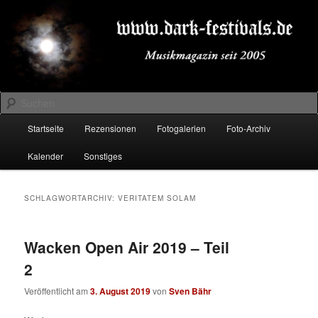
Zum
Zum
Musikmagazin seit 2005
primären
sekundären
Inhalt
Inhalt
springen
springen
DARK-FESTIVALS.DE
Suchen
Hauptmenü
Startseite
Rezensionen
Fotogalerien
Foto-Archiv
Kalender
Sonstiges
SCHLAGWORTARCHIV:
VERITATEM SOLAM
Wacken Open Air 2019 – Teil
2
Veröffentlicht am
3. August 2019
von
Sven Bähr