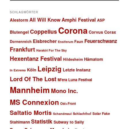
SCHLAGWÖRTER
All Will Know
Amphi Festival
Alestorm
ASP
Corona
Coppelius
Blutengel
Corvus Corax
Feuerschwanz
Eisbrecher
Faun
Dornenreich
Ensiferum
Frankfurt
Harakiri For The Sky
Hexentanz Festival
Hämatom
Hildesheim
Leipzig
Köln
Letzte Instanz
In Extremo
Lord Of The Lost
M'era Luna Festival
Mannheim
Mono Inc.
MS Connexion
Ost+Front
Saltatio Mortis
Solar Fake
Schlachthof
Schandmaul
Statistik
Stahlmann
Subway to Sally