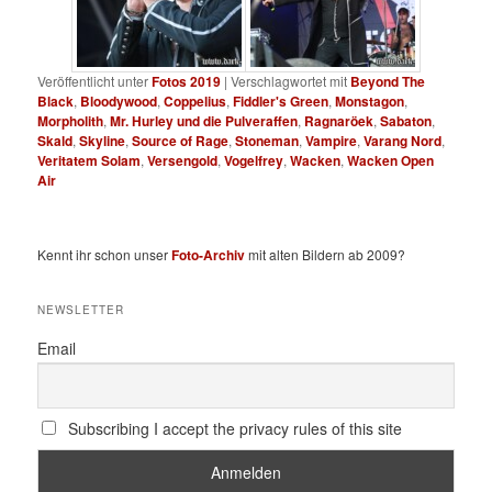
Veröffentlicht unter
Fotos 2019
|
Verschlagwortet mit
Beyond The
Black
,
Bloodywood
,
Coppelius
,
Fiddler's Green
,
Monstagon
,
Morpholith
,
Mr. Hurley und die Pulveraffen
,
Ragnaröek
,
Sabaton
,
Skald
,
Skyline
,
Source of Rage
,
Stoneman
,
Vampire
,
Varang Nord
,
Veritatem Solam
,
Versengold
,
Vogelfrey
,
Wacken
,
Wacken Open
Air
Kennt ihr schon unser
Foto-Archiv
mit alten Bildern ab 2009?
NEWSLETTER
Email
Subscribing I accept the privacy rules of this site