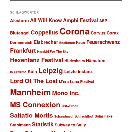
SCHLAGWÖRTER
All Will Know
Amphi Festival
Alestorm
ASP
Corona
Coppelius
Blutengel
Corvus Corax
Feuerschwanz
Eisbrecher
Faun
Dornenreich
Ensiferum
Frankfurt
Harakiri For The Sky
Hexentanz Festival
Hämatom
Hildesheim
Leipzig
Köln
Letzte Instanz
In Extremo
Lord Of The Lost
M'era Luna Festival
Mannheim
Mono Inc.
MS Connexion
Ost+Front
Saltatio Mortis
Solar Fake
Schlachthof
Schandmaul
Statistik
Stahlmann
Subway to Sally