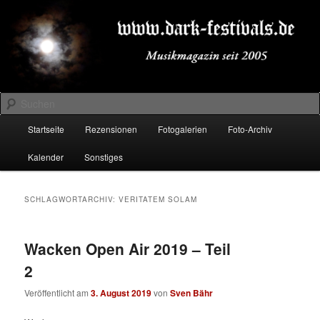
Zum
Zum
Musikmagazin seit 2005
primären
sekundären
Inhalt
Inhalt
springen
springen
DARK-FESTIVALS.DE
Suchen
Hauptmenü
Startseite
Rezensionen
Fotogalerien
Foto-Archiv
Kalender
Sonstiges
SCHLAGWORTARCHIV:
VERITATEM SOLAM
Wacken Open Air 2019 – Teil
2
Veröffentlicht am
3. August 2019
von
Sven Bähr