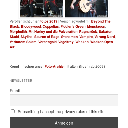
Veröffentlicht unter
Fotos 2019
|
Verschlagwortet mit
Beyond The
Black
,
Bloodywood
,
Coppelius
,
Fiddler's Green
,
Monstagon
,
Morpholith
,
Mr. Hurley und die Pulveraffen
,
Ragnaröek
,
Sabaton
,
Skald
,
Skyline
,
Source of Rage
,
Stoneman
,
Vampire
,
Varang Nord
,
Veritatem Solam
,
Versengold
,
Vogelfrey
,
Wacken
,
Wacken Open
Air
Kennt ihr schon unser
Foto-Archiv
mit alten Bildern ab 2009?
NEWSLETTER
Email
Subscribing I accept the privacy rules of this site