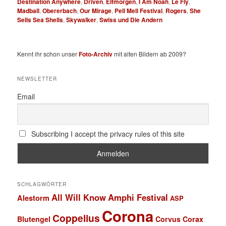
Destination Anywhere
,
Driven
,
Elfmorgen
,
I Am Noah
,
Le Fly
,
Madball
,
Obererbach
,
Our Mirage
,
Pell Mell Festival
,
Rogers
,
She
Sells Sea Shells
,
Skywalker
,
Swiss und Die Andern
Kennt ihr schon unser
Foto-Archiv
mit alten Bildern ab 2009?
NEWSLETTER
Email
Subscribing I accept the privacy rules of this site
SCHLAGWÖRTER
All Will Know
Amphi Festival
Alestorm
ASP
Corona
Coppelius
Blutengel
Corvus Corax