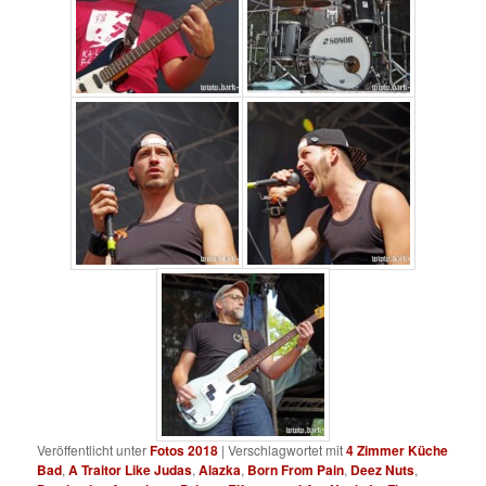
Veröffentlicht unter
Fotos 2018
|
Verschlagwortet mit
4 Zimmer Küche
Bad
,
A Traitor Like Judas
,
Alazka
,
Born From Pain
,
Deez Nuts
,