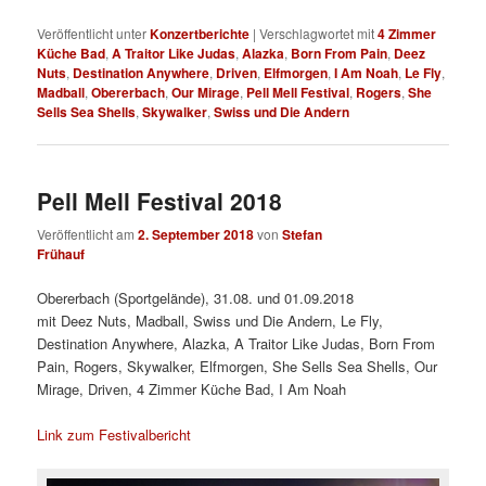
Veröffentlicht unter
Konzertberichte
|
Verschlagwortet mit
4 Zimmer
Küche Bad
,
A Traitor Like Judas
,
Alazka
,
Born From Pain
,
Deez
Nuts
,
Destination Anywhere
,
Driven
,
Elfmorgen
,
I Am Noah
,
Le Fly
,
Madball
,
Obererbach
,
Our Mirage
,
Pell Mell Festival
,
Rogers
,
She
Sells Sea Shells
,
Skywalker
,
Swiss und Die Andern
Pell Mell Festival 2018
Veröffentlicht am
2. September 2018
von
Stefan
Frühauf
Obererbach (Sportgelände), 31.08. und 01.09.2018
mit Deez Nuts, Madball, Swiss und Die Andern, Le Fly,
Destination Anywhere, Alazka, A Traitor Like Judas, Born From
Pain, Rogers, Skywalker, Elfmorgen, She Sells Sea Shells, Our
Mirage, Driven, 4 Zimmer Küche Bad, I Am Noah
Link zum Festivalbericht