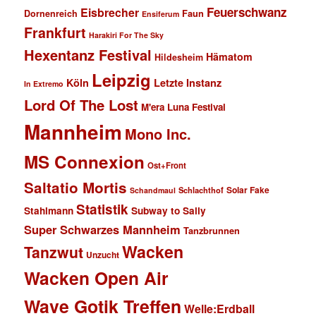
Feuerschwanz
Eisbrecher
Faun
Dornenreich
Ensiferum
Frankfurt
Harakiri For The Sky
Hexentanz Festival
Hämatom
Hildesheim
Leipzig
Köln
Letzte Instanz
In Extremo
Lord Of The Lost
M'era Luna Festival
Mannheim
Mono Inc.
MS Connexion
Ost+Front
Saltatio Mortis
Solar Fake
Schlachthof
Schandmaul
Statistik
Stahlmann
Subway to Sally
Super Schwarzes Mannheim
Tanzbrunnen
Wacken
Tanzwut
Unzucht
Wacken Open Air
Wave Gotik Treffen
Welle:Erdball