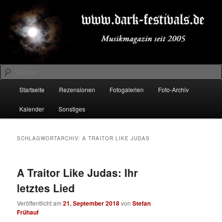
Zum
Zum
Musikmagazin seit 2005
primären
sekundären
Inhalt
Inhalt
springen
springen
DARK-FESTIVALS.DE
Suchen
Hauptmenü
Startseite
Rezensionen
Fotogalerien
Foto-Archiv
Kalender
Sonstiges
SCHLAGWORTARCHIV:
A TRAITOR LIKE JUDAS
A Traitor Like Judas: Ihr
letztes Lied
Veröffentlicht am
21. September 2018
von
Stefan
Frühauf