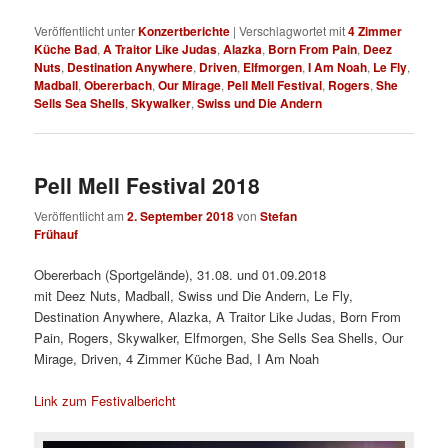
Veröffentlicht unter
Konzertberichte
|
Verschlagwortet mit
4 Zimmer
Küche Bad
,
A Traitor Like Judas
,
Alazka
,
Born From Pain
,
Deez
Nuts
,
Destination Anywhere
,
Driven
,
Elfmorgen
,
I Am Noah
,
Le Fly
,
Madball
,
Obererbach
,
Our Mirage
,
Pell Mell Festival
,
Rogers
,
She
Sells Sea Shells
,
Skywalker
,
Swiss und Die Andern
Pell Mell Festival 2018
Veröffentlicht am
2. September 2018
von
Stefan
Frühauf
Obererbach (Sportgelände), 31.08. und 01.09.2018
mit Deez Nuts, Madball, Swiss und Die Andern, Le Fly,
Destination Anywhere, Alazka, A Traitor Like Judas, Born From
Pain, Rogers, Skywalker, Elfmorgen, She Sells Sea Shells, Our
Mirage, Driven, 4 Zimmer Küche Bad, I Am Noah
Link zum Festivalbericht