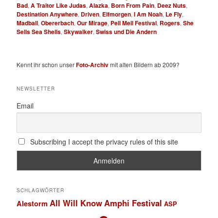
Bad
,
A Traitor Like Judas
,
Alazka
,
Born From Pain
,
Deez Nuts
,
Destination Anywhere
,
Driven
,
Elfmorgen
,
I Am Noah
,
Le Fly
,
Madball
,
Obererbach
,
Our Mirage
,
Pell Mell Festival
,
Rogers
,
She
Sells Sea Shells
,
Skywalker
,
Swiss und Die Andern
Kennt ihr schon unser
Foto-Archiv
mit alten Bildern ab 2009?
NEWSLETTER
Email
Subscribing I accept the privacy rules of this site
SCHLAGWÖRTER
All Will Know
Amphi Festival
Alestorm
ASP