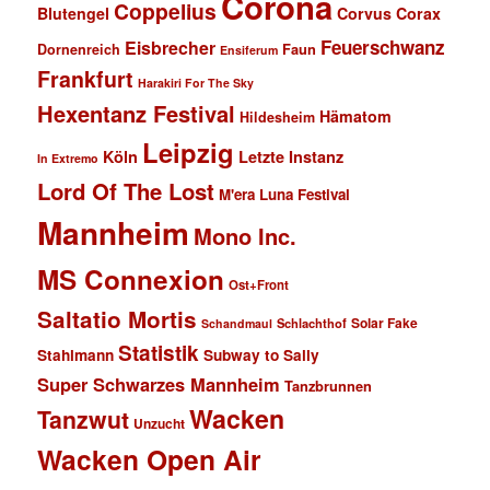
Corona
Coppelius
Blutengel
Corvus Corax
Feuerschwanz
Eisbrecher
Faun
Dornenreich
Ensiferum
Frankfurt
Harakiri For The Sky
Hexentanz Festival
Hämatom
Hildesheim
Leipzig
Köln
Letzte Instanz
In Extremo
Lord Of The Lost
M'era Luna Festival
Mannheim
Mono Inc.
MS Connexion
Ost+Front
Saltatio Mortis
Solar Fake
Schlachthof
Schandmaul
Statistik
Stahlmann
Subway to Sally
Super Schwarzes Mannheim
Tanzbrunnen
Wacken
Tanzwut
Unzucht
Wacken Open Air