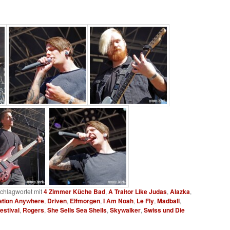
chlagwortet mit
4 Zimmer Küche Bad
,
A Traitor Like Judas
,
Alazka
,
ation Anywhere
,
Driven
,
Elfmorgen
,
I Am Noah
,
Le Fly
,
Madball
,
Festival
,
Rogers
,
She Sells Sea Shells
,
Skywalker
,
Swiss und Die