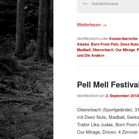
Pell Mell Festival
Weiterlesen
→
Veröffentlicht unter
Konzertberichte
Alazka
,
Born From Pain
,
Deez Nuts
Madball
,
Obererbach
,
Our Mirage
,
P
und Die Andern
Pell Mell Festiva
Veröffentlicht am
2. September 2018
Obererbach (Sportgelände), 31
mit Deez Nuts, Madball, Swiss
Traitor Like Judas, Born From
Our Mirage, Driven, 4 Zimmer