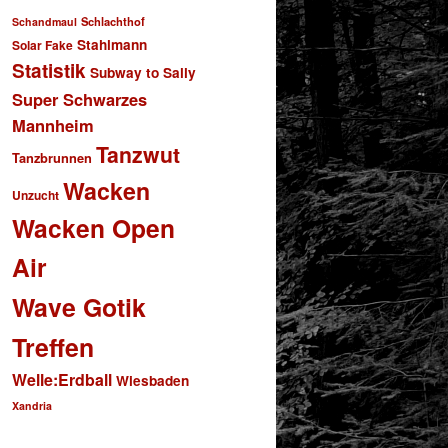
Schlachthof
Schandmaul
Stahlmann
Solar Fake
Statistik
Subway to Sally
Super Schwarzes
Mannheim
Tanzwut
Tanzbrunnen
Wacken
Unzucht
Wacken Open
Air
Wave Gotik
Treffen
Welle:Erdball
Wiesbaden
Xandria