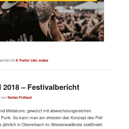
wortet mit
A Traitor Like Judas
l 2018 – Festivalbericht
von
Stefan Frühauf
und Metalcore, gewürzt mit abwechslungsreichen
s Punk. So kann man am ehesten das Konzept des Pell
s jährlich in Obererbach im Westerwaldkreis stattfindet.