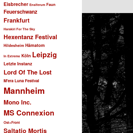
Eisbrecher
Faun
Ensiferum
Feuerschwanz
Frankfurt
Harakiri For The Sky
Hexentanz Festival
Hämatom
Hildesheim
Leipzig
Köln
In Extremo
Letzte Instanz
Lord Of The Lost
M'era Luna Festival
Mannheim
Mono Inc.
MS Connexion
Ost+Front
Saltatio Mortis