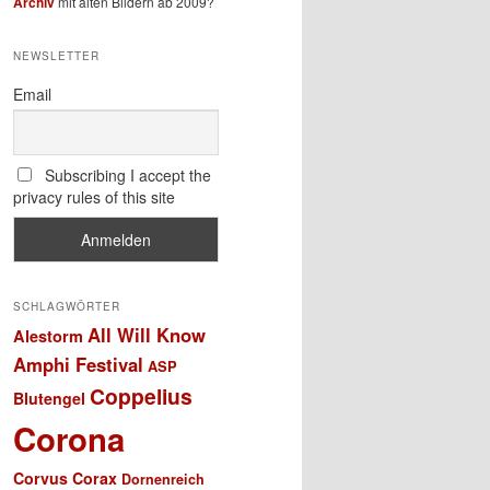
Archiv
mit alten Bildern ab 2009?
NEWSLETTER
Email
Subscribing I accept the
privacy rules of this site
SCHLAGWÖRTER
All Will Know
Alestorm
Amphi Festival
ASP
Coppelius
Blutengel
Corona
Corvus Corax
Dornenreich