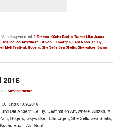
|
Verschlagwortet mit
4 Zimmer Küche Bad
,
A Traitor Like Judas
,
,
Destination Anywhere
,
Driven
,
Elfmorgen
,
I Am Noah
,
Le Fly
,
ell Mell Festival
,
Rogers
,
She Sells Sea Shells
,
Skywalker
,
Swiss
l 2018
von
Stefan Frühauf
.08. und 01.09.2018
 und Die Andern, Le Fly, Destination Anywhere, Alazka, A
 Pain, Rogers, Skywalker, Elfmorgen, She Sells Sea Shells,
 Küche Bad, I Am Noah