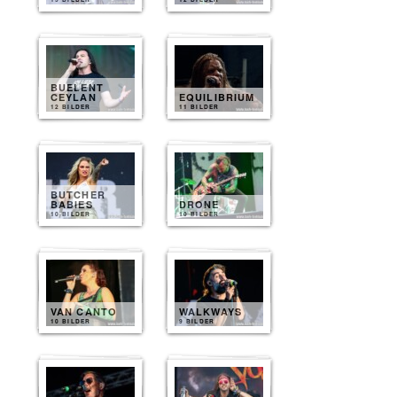
BUELENT
CEYLAN
EQUILIBRIUM
12 BILDER
11 BILDER
BUTCHER
BABIES
DRONE
10 BILDER
10 BILDER
VAN CANTO
WALKWAYS
10 BILDER
9 BILDER