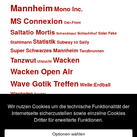
Mannheim
Mono Inc.
MS Connexion
Ost+Front
Saltatio Mortis
Solar Fake
Schlachthof
Schandmaul
Statistik
Stahlmann
Subway to Sally
Super Schwarzes Mannheim
Tanzbrunnen
Wacken
Tanzwut
Unzucht
Wacken Open Air
Wave Gotik Treffen
Welle:Erdball
Wiesbaden
Xandria
Impressum