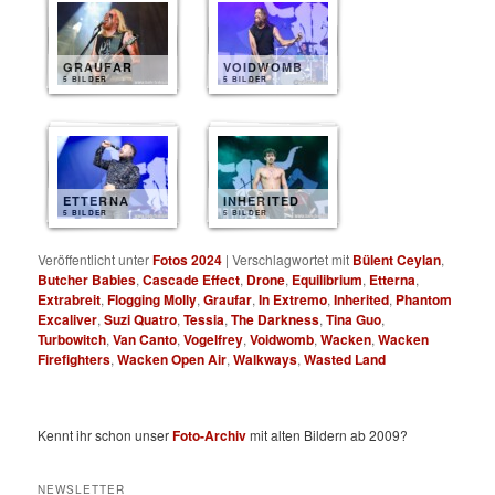
GRAUFAR
VOIDWOMB
5 BILDER
5 BILDER
ETTERNA
INHERITED
5 BILDER
5 BILDER
Veröffentlicht unter
Fotos 2024
|
Verschlagwortet mit
Bülent Ceylan
,
Butcher Babies
,
Cascade Effect
,
Drone
,
Equilibrium
,
Etterna
,
Extrabreit
,
Flogging Molly
,
Graufar
,
In Extremo
,
Inherited
,
Phantom
Excaliver
,
Suzi Quatro
,
Tessia
,
The Darkness
,
Tina Guo
,
Turbowitch
,
Van Canto
,
Vogelfrey
,
Voidwomb
,
Wacken
,
Wacken
Firefighters
,
Wacken Open Air
,
Walkways
,
Wasted Land
Kennt ihr schon unser
Foto-Archiv
mit alten Bildern ab 2009?
NEWSLETTER