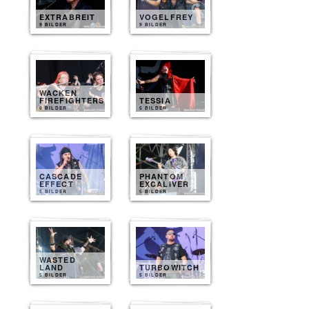
EXTRABREIT
VOGELFREY
9 BILDER
9 BILDER
WACKEN
FIREFIGHTERS
TESSIA
8 BILDER
5 BILDER
CASCADE
PHANTOM
EFFECT
EXCALIVER
5 BILDER
5 BILDER
WASTED
LAND
TURBOWITCH
5 BILDER
5 BILDER