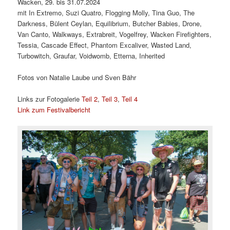
Wacken, 29. bis 31.07.2024
mit In Extremo, Suzi Quatro, Flogging Molly, Tina Guo, The
Darkness, Bülent Ceylan, Equilibrium, Butcher Babies, Drone,
Van Canto, Walkways, Extrabreit, Vogelfrey, Wacken Firefighters,
Tessia, Cascade Effect, Phantom Excaliver, Wasted Land,
Turbowitch, Graufar, Voidwomb, Etterna, Inherited
Fotos von Natalie Laube und Sven Bähr
Links zur Fotogalerie
Teil 2
,
Teil 3
,
Teil 4
Link zum Festivalbericht