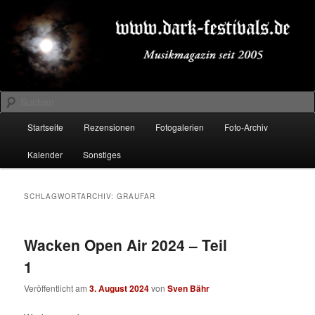
Zum
Zum
Musikmagazin seit 2005
primären
sekundären
Inhalt
Inhalt
springen
springen
DARK-FESTIVALS.DE
Suchen
Hauptmenü
Startseite
Rezensionen
Fotogalerien
Foto-Archiv
Kalender
Sonstiges
SCHLAGWORTARCHIV:
GRAUFAR
Wacken Open Air 2024 – Teil
1
Veröffentlicht am
3. August 2024
von
Sven Bähr