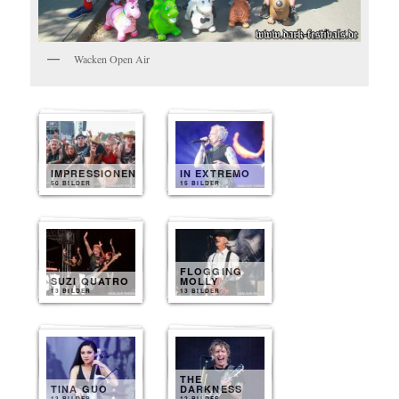
Wacken Open Air
IMPRESSIONEN
IN EXTREMO
50 BILDER
15 BILDER
FLOGGING
SUZI QUATRO
MOLLY
13 BILDER
13 BILDER
THE
TINA GUO
DARKNESS
13 BILDER
12 BILDER