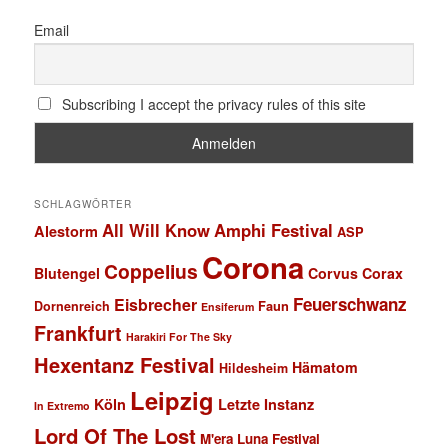
Email
Subscribing I accept the privacy rules of this site
SCHLAGWÖRTER
All Will Know
Amphi Festival
Alestorm
ASP
Corona
Coppelius
Blutengel
Corvus Corax
Feuerschwanz
Eisbrecher
Faun
Dornenreich
Ensiferum
Frankfurt
Harakiri For The Sky
Hexentanz Festival
Hämatom
Hildesheim
Leipzig
Köln
Letzte Instanz
In Extremo
Lord Of The Lost
M'era Luna Festival