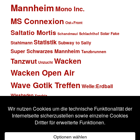
Mannheim
Mono Inc.
MS Connexion
Ost+Front
Saltatio Mortis
Solar Fake
Schlachthof
Schandmaul
Statistik
Stahlmann
Subway to Sally
Super Schwarzes Mannheim
Tanzbrunnen
Wacken
Tanzwut
Unzucht
Wacken Open Air
Wave Gotik Treffen
Welle:Erdball
Wiesbaden
Xandria
Impressum