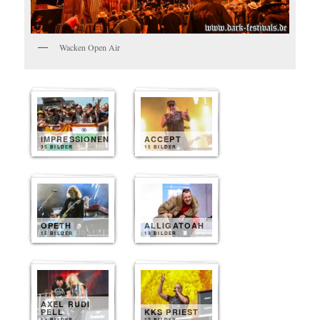
Wacken Open Air
IMPRESSIONEN
ACCEPT
35 BILDER
15 BILDER
OPETH
ALLIGATOAH
15 BILDER
13 BILDER
AXEL RUDI
PELL
KKS PRIEST
13 BILDER
12 BILDER