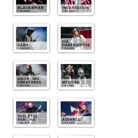
BLACKBRIAR
INCANTATION
8 BILDER
8 BILDER
DIE
UADA
HABENICHTSE
8 BILDER
7 BILDER
GROWLING
CREATURES
MESSIAH
7 BILDER
7 BILDER
SKELETAL
REMAINS
ASENBLUT
7 BILDER
6 BILDER