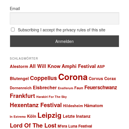
Email
Subscribing I accept the privacy rules of this site
SCHLAGWÖRTER
All Will Know
Amphi Festival
Alestorm
ASP
Corona
Coppelius
Blutengel
Corvus Corax
Feuerschwanz
Eisbrecher
Faun
Dornenreich
Ensiferum
Frankfurt
Harakiri For The Sky
Hexentanz Festival
Hämatom
Hildesheim
Leipzig
Köln
Letzte Instanz
In Extremo
Lord Of The Lost
M'era Luna Festival