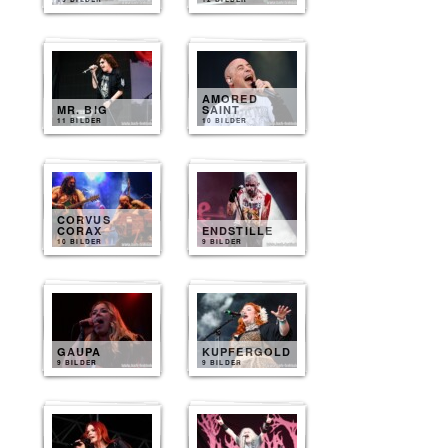
AMORED
MR. BIG
SAINT
11 BILDER
10 BILDER
CORVUS
CORAX
ENDSTILLE
10 BILDER
9 BILDER
GAUPA
KUPFERGOLD
9 BILDER
9 BILDER