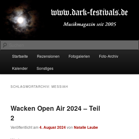
Zum
Zum
Musikmagazin seit 2005
primären
sekundären
Inhalt
Inhalt
springen
springen
DARK-FESTIVALS.DE
Suchen
Hauptmenü
Startseite
Rezensionen
Fotogalerien
Foto-Archiv
Kalender
Sonstiges
SCHLAGWORTARCHIV:
MESSIAH
Wacken Open Air 2024 – Teil
2
Veröffentlicht am
4. August 2024
von
Natalie Laube