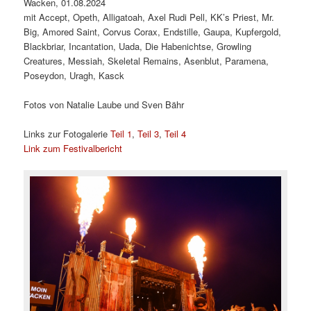
Wacken, 01.08.2024
mit Accept, Opeth, Alligatoah, Axel Rudi Pell, KK’s Priest, Mr.
Big, Amored Saint, Corvus Corax, Endstille, Gaupa, Kupfergold,
Blackbriar, Incantation, Uada, Die Habenichtse, Growling
Creatures, Messiah, Skeletal Remains, Asenblut, Paramena,
Poseydon, Uragh, Kasck
Fotos von Natalie Laube und Sven Bähr
Links zur Fotogalerie
Teil 1
,
Teil 3
,
Teil 4
Link zum Festivalbericht