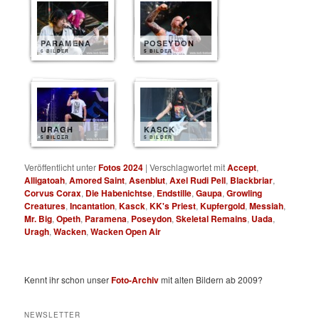
PARAMENA
POSEYDON
6 BILDER
5 BILDER
URAGH
KASCK
5 BILDER
5 BILDER
Veröffentlicht unter
Fotos 2024
|
Verschlagwortet mit
Accept
,
Alligatoah
,
Amored Saint
,
Asenblut
,
Axel Rudi Pell
,
Blackbriar
,
Corvus Corax
,
Die Habenichtse
,
Endstille
,
Gaupa
,
Growling
Creatures
,
Incantation
,
Kasck
,
KK's Priest
,
Kupfergold
,
Messiah
,
Mr. Big
,
Opeth
,
Paramena
,
Poseydon
,
Skeletal Remains
,
Uada
,
Uragh
,
Wacken
,
Wacken Open Air
Kennt ihr schon unser
Foto-Archiv
mit alten Bildern ab 2009?
NEWSLETTER