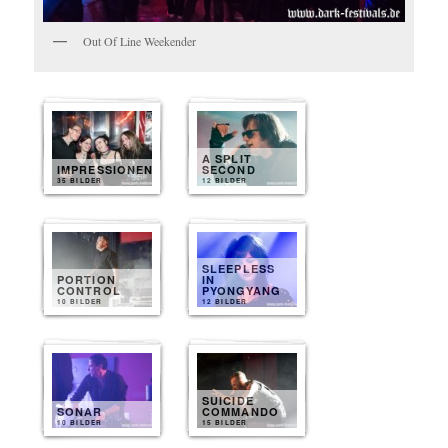
Out Of Line Weekender
A SPLIT
IMPRESSIONEN
SECOND
35 BILDER
12 BILDER
SLEEPLESS
PORTION
IN
CONTROL
PYONGYANG
10 BILDER
12 BILDER
SUICIDE
SONAR
COMMANDO
10 BILDER
15 BILDER