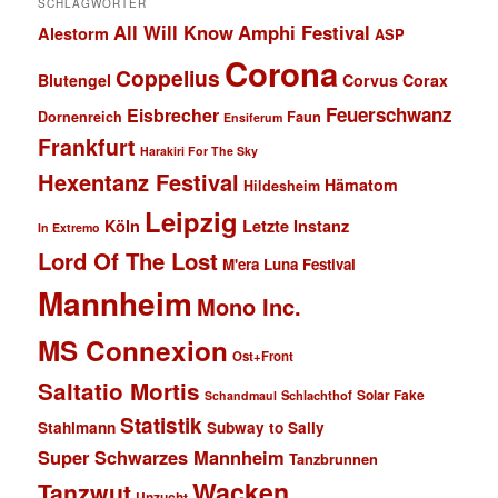
SCHLAGWÖRTER
All Will Know
Amphi Festival
Alestorm
ASP
Corona
Coppelius
Blutengel
Corvus Corax
Feuerschwanz
Eisbrecher
Faun
Dornenreich
Ensiferum
Frankfurt
Harakiri For The Sky
Hexentanz Festival
Hämatom
Hildesheim
Leipzig
Köln
Letzte Instanz
In Extremo
Lord Of The Lost
M'era Luna Festival
Mannheim
Mono Inc.
MS Connexion
Ost+Front
Saltatio Mortis
Solar Fake
Schlachthof
Schandmaul
Statistik
Stahlmann
Subway to Sally
Super Schwarzes Mannheim
Tanzbrunnen
Wacken
Tanzwut
Unzucht