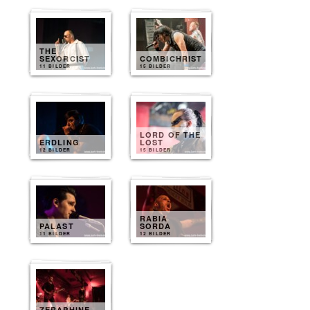
THE
SEXORCIST
COMBICHRIST
11 BILDER
15 BILDER
LORD OF THE
ERDLING
LOST
12 BILDER
15 BILDER
RABIA
PALAST
SORDA
11 BILDER
12 BILDER
ZERAPHINE