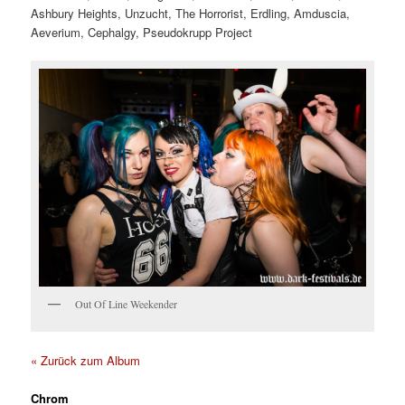
Ashbury Heights, Unzucht, The Horrorist, Erdling, Amduscia,
Aeverium, Cephalgy, Pseudokrupp Project
Out Of Line Weekender
« Zurück zum Album
Chrom