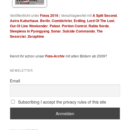
11 BILDER
Veröffentlicht unter
Fotos 2016
|
Verschlagwortet mit
A Split Second
,
Astra Kulturhaus
,
Berlin
,
Combichrist
,
Erdling
,
Lord Of The Lost
,
Out Of Line Weekender
,
Palast
,
Portion Control
,
Rabia Sorda
,
Sleepless in Pyongyang
,
Sonar
,
Suicide Commando
,
The
Sexorcist
,
Zeraphine
Kennt ihr schon unser
Foto-Archiv
mit alten Bildern ab 2009?
NEWSLETTER
Email
Subscribing I accept the privacy rules of this site