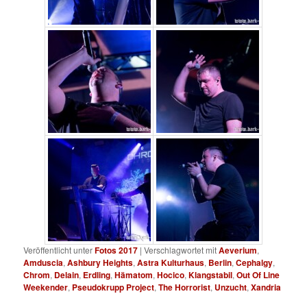
Veröffentlicht unter
Fotos 2017
|
Verschlagwortet mit
Aeverium
,
Amduscia
,
Ashbury Heights
,
Astra Kulturhaus
,
Berlin
,
Cephalgy
,
Chrom
,
Delain
,
Erdling
,
Hämatom
,
Hocico
,
Klangstabil
,
Out Of Line
Weekender
,
Pseudokrupp Project
,
The Horrorist
,
Unzucht
,
Xandria