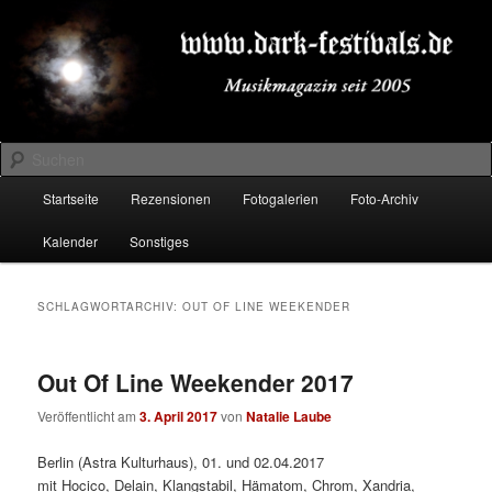
Zum
Zum
Musikmagazin seit 2005
primären
sekundären
Inhalt
Inhalt
springen
springen
DARK-FESTIVALS.DE
Suchen
Hauptmenü
Startseite
Rezensionen
Fotogalerien
Foto-Archiv
Kalender
Sonstiges
SCHLAGWORTARCHIV:
OUT OF LINE WEEKENDER
Out Of Line Weekender 2017
Veröffentlicht am
3. April 2017
von
Natalie Laube
Berlin (Astra Kulturhaus), 01. und 02.04.2017
mit Hocico, Delain, Klangstabil, Hämatom, Chrom, Xandria,