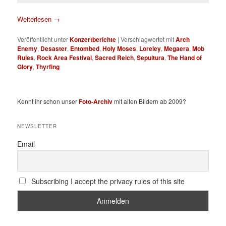
Weiterlesen
→
Veröffentlicht unter
Konzertberichte
|
Verschlagwortet mit
Arch
Enemy
,
Desaster
,
Entombed
,
Holy Moses
,
Loreley
,
Megaera
,
Mob
Rules
,
Rock Area Festival
,
Sacred Reich
,
Sepultura
,
The Hand of
Glory
,
Thyrfing
Kennt ihr schon unser
Foto-Archiv
mit alten Bildern ab 2009?
NEWSLETTER
Email
Subscribing I accept the privacy rules of this site