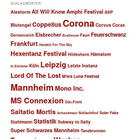
SCHLAGWÖRTER
All Will Know
Amphi Festival
Alestorm
ASP
Corona
Coppelius
Blutengel
Corvus Corax
Feuerschwanz
Eisbrecher
Faun
Dornenreich
Ensiferum
Frankfurt
Harakiri For The Sky
Hexentanz Festival
Hämatom
Hildesheim
Leipzig
Köln
Letzte Instanz
In Extremo
Lord Of The Lost
M'era Luna Festival
Mannheim
Mono Inc.
MS Connexion
Ost+Front
Saltatio Mortis
Solar Fake
Schlachthof
Schandmaul
Statistik
Stahlmann
Subway to Sally
Super Schwarzes Mannheim
Tanzbrunnen