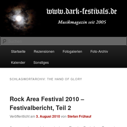
Zum
Zum
Musikmagazin seit 2005
primären
sekundären
Inhalt
Inhalt
springen
springen
DARK-FESTIVALS.DE
Suchen
Hauptmenü
Startseite
Rezensionen
Fotogalerien
Foto-Archiv
Kalender
Sonstiges
SCHLAGWORTARCHIV:
THE HAND OF GLORY
Rock Area Festival 2010 –
Festivalbericht, Teil 2
Veröffentlicht am
3. August 2010
von
Stefan Frühauf