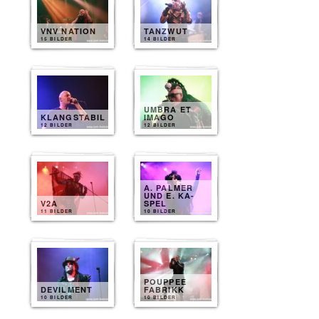
VNV NATION
TANZWUT
15 BILDER
14 BILDER
UMBRA ET
KLANGSTABIL
IMAGO
12 BILDER
12 BILDER
A. PALMER
UND E. KA-
V2A
SPEL
11 BILDER
10 BILDER
POUPPEE
DEVILMENT
FABRIKK
10 BILDER
10 BILDER