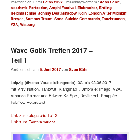
Veröffentlicht unter
Fotos 2022
|
Verschlagwortet mit
Aeon Sable
,
Aesthetic Perfection
,
Amphi Festival
,
Eisbrecher
,
Erdling
,
Heldmaschine
,
Johnny Deathshadow
,
Köln
,
London After Midnight
,
Rroyce
,
Samsas Traum
,
Sono
,
Suicide Commando
,
Tanzbrunnen
,
V2A
,
Wisborg
Wave Gotik Treffen 2017 –
Teil 1
Veröffentlicht am
5. Juni 2017
von
Sven Bähr
Leipzig (diverse Veranstaltungsorte), 02. bis 03.06.2017
mit
VNV Nation, Tanzwut, Klangstabil, Umbra et Imago, V2A,
Amanda Palmer und Edward Ka-Spel, Devilment, Pouppée
Fabrikk, Rotersand
Link zur Fotogalerie Teil 2
Link zum Festivalbericht