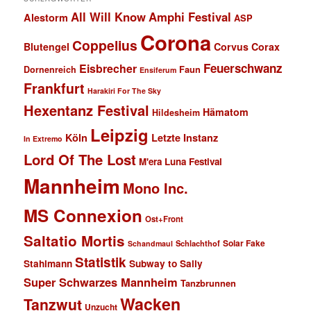
All Will Know
Amphi Festival
Alestorm
ASP
Corona
Coppelius
Blutengel
Corvus Corax
Feuerschwanz
Eisbrecher
Faun
Dornenreich
Ensiferum
Frankfurt
Harakiri For The Sky
Hexentanz Festival
Hämatom
Hildesheim
Leipzig
Köln
Letzte Instanz
In Extremo
Lord Of The Lost
M'era Luna Festival
Mannheim
Mono Inc.
MS Connexion
Ost+Front
Saltatio Mortis
Solar Fake
Schlachthof
Schandmaul
Statistik
Stahlmann
Subway to Sally
Super Schwarzes Mannheim
Tanzbrunnen
Wacken
Tanzwut
Unzucht