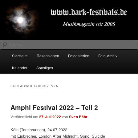
Zum
Zum
Musikmagazin seit 2005
primären
sekundären
Inhalt
Inhalt
springen
springen
DARK-FESTIVALS.DE
Suchen
Hauptmenü
Startseite
Rezensionen
Fotogalerien
Foto-Archiv
Kalender
Sonstiges
SCHLAGWORTARCHIV:
V2A
Amphi Festival 2022 – Teil 2
Veröffentlicht am
27. Juli 2022
von
Sven Bähr
Köln (Tanzbrunnen), 24.07.2022
mit Eisbrecher, London After Midnight, Sono, Suicide