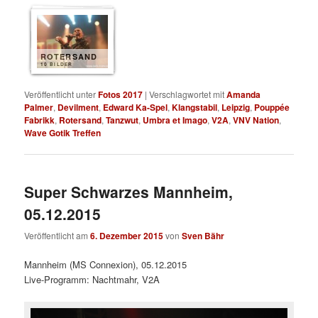
ROTERSAND
10 BILDER
Veröffentlicht unter
Fotos 2017
|
Verschlagwortet mit
Amanda
Palmer
,
Devilment
,
Edward Ka-Spel
,
Klangstabil
,
Leipzig
,
Pouppée
Fabrikk
,
Rotersand
,
Tanzwut
,
Umbra et Imago
,
V2A
,
VNV Nation
,
Wave Gotik Treffen
Super Schwarzes Mannheim,
05.12.2015
Veröffentlicht am
6. Dezember 2015
von
Sven Bähr
Mannheim (MS Connexion), 05.12.2015
Live-Programm: Nachtmahr, V2A