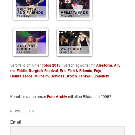
ERIC FISH
AND FRIENDS
HEIMATAERDE
12 BILDER
13 BILDER
ALLY THE
FIDDLE
ZWIELICHT
10 BILDER
9 BILDER
Veröffentlicht unter
Fotos 2013
|
Verschlagwortet mit
Alestorm
,
Ally
the Fiddle
,
Burgfolk Festival
,
Eric Fish & Friends
,
Fejd
,
Heimataerde
,
Mülheim
,
Schloss Broich
,
Tanzwut
,
Zwielicht
Kennt ihr schon unser
Foto-Archiv
mit alten Bildern ab 2009?
NEWSLETTER
Email