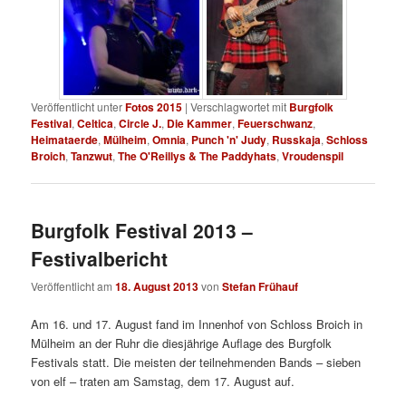
Veröffentlicht unter
Fotos 2015
|
Verschlagwortet mit
Burgfolk
Festival
,
Celtica
,
Circle J.
,
Die Kammer
,
Feuerschwanz
,
Heimataerde
,
Mülheim
,
Omnia
,
Punch 'n' Judy
,
Russkaja
,
Schloss
Broich
,
Tanzwut
,
The O'Reillys & The Paddyhats
,
Vroudenspil
Burgfolk Festival 2013 –
Festivalbericht
Veröffentlicht am
18. August 2013
von
Stefan Frühauf
Am 16. und 17. August fand im Innenhof von Schloss Broich in
Mülheim an der Ruhr die diesjährige Auflage des Burgfolk
Festivals statt. Die meisten der teilnehmenden Bands – sieben
von elf – traten am Samstag, dem 17. August auf.