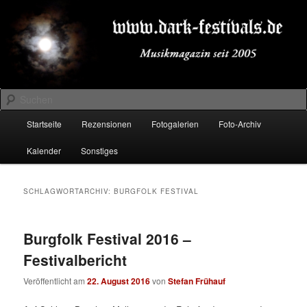
Zum
Zum
Musikmagazin seit 2005
primären
sekundären
Inhalt
Inhalt
springen
springen
DARK-FESTIVALS.DE
Suchen
Hauptmenü
Startseite
Rezensionen
Fotogalerien
Foto-Archiv
Kalender
Sonstiges
SCHLAGWORTARCHIV:
BURGFOLK FESTIVAL
Burgfolk Festival 2016 –
Festivalbericht
Veröffentlicht am
22. August 2016
von
Stefan Frühauf