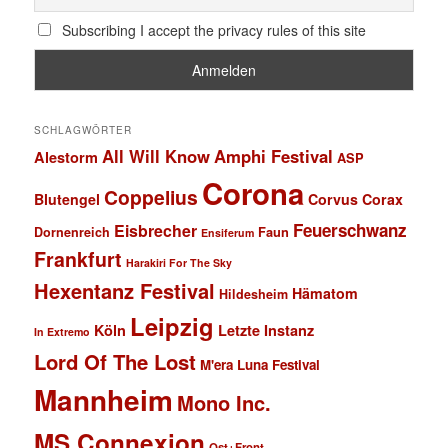
Subscribing I accept the privacy rules of this site
SCHLAGWÖRTER
All Will Know
Amphi Festival
Alestorm
ASP
Corona
Coppelius
Blutengel
Corvus Corax
Feuerschwanz
Eisbrecher
Faun
Dornenreich
Ensiferum
Frankfurt
Harakiri For The Sky
Hexentanz Festival
Hämatom
Hildesheim
Leipzig
Köln
Letzte Instanz
In Extremo
Lord Of The Lost
M'era Luna Festival
Mannheim
Mono Inc.
MS Connexion
Ost+Front