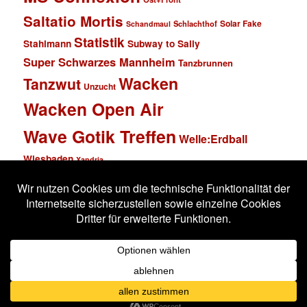
Saltatio Mortis
Solar Fake
Schlachthof
Schandmaul
Statistik
Stahlmann
Subway to Sally
Super Schwarzes Mannheim
Tanzbrunnen
Wacken
Tanzwut
Unzucht
Wacken Open Air
Wave Gotik Treffen
Welle:Erdball
Wiesbaden
Xandria
Impressum
Datenschutzerklärung
Stolz präsentiert von WordPress