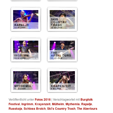
SKIS
COUNTRY
RAPALJE
TRASH
12 BILDER
12 BILDER
THE
INGRIMM
ABERLOURS
12 BILDER
11 BILDER
MYTHEMIA
KRAYENZEIT
10 BILDER
9 BILDER
Veröffentlicht unter
Fotos 2016
|
Verschlagwortet mit
Burgfolk
Festival
,
Ingrimm
,
Krayenzeit
,
Mülheim
,
Mythemia
,
Rapalje
,
Russkaja
,
Schloss Broich
,
Ski's Country Trash
,
The Aberlours