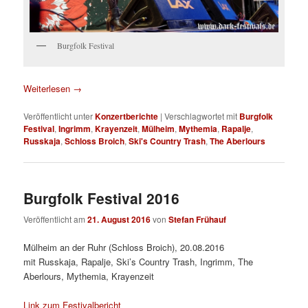
Burgfolk Festival
Weiterlesen
→
Veröffentlicht unter
Konzertberichte
|
Verschlagwortet mit
Burgfolk
Festival
,
Ingrimm
,
Krayenzeit
,
Mülheim
,
Mythemia
,
Rapalje
,
Russkaja
,
Schloss Broich
,
Ski's Country Trash
,
The Aberlours
Burgfolk Festival 2016
Veröffentlicht am
21. August 2016
von
Stefan Frühauf
Mülheim an der Ruhr (Schloss Broich), 20.08.2016
mit Russkaja, Rapalje, Ski’s Country Trash, Ingrimm, The
Aberlours, Mythemia, Krayenzeit
Link zum Festivalbericht