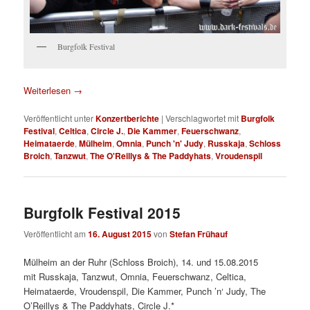
Burgfolk Festival
Weiterlesen
→
Veröffentlicht unter
Konzertberichte
|
Verschlagwortet mit
Burgfolk
Festival
,
Celtica
,
Circle J.
,
Die Kammer
,
Feuerschwanz
,
Heimataerde
,
Mülheim
,
Omnia
,
Punch 'n' Judy
,
Russkaja
,
Schloss
Broich
,
Tanzwut
,
The O'Reillys & The Paddyhats
,
Vroudenspil
Burgfolk Festival 2015
Veröffentlicht am
16. August 2015
von
Stefan Frühauf
Mülheim an der Ruhr (Schloss Broich), 14. und 15.08.2015
mit Russkaja, Tanzwut, Omnia, Feuerschwanz, Celtica,
Heimataerde, Vroudenspil, Die Kammer, Punch ’n‘ Judy, The
O’Reillys & The Paddyhats, Circle J.*