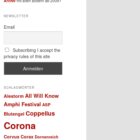
Archiv
mit alten Bildern ab 2009?
NEWSLETTER
Email
Subscribing I accept the
privacy rules of this site
SCHLAGWÖRTER
All Will Know
Alestorm
Amphi Festival
ASP
Coppelius
Blutengel
Corona
Corvus Corax
Dornenreich