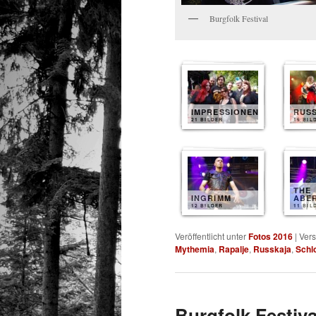
Burgfolk Festival
IMPRESSIONEN
RUS
21 BILDER
15 BIL
THE
INGRIMM
ABE
12 BILDER
11 BIL
Veröffentlicht unter
Fotos 2016
|
Vers
Mythemia
,
Rapalje
,
Russkaja
,
Schl
Burgfolk Festiva