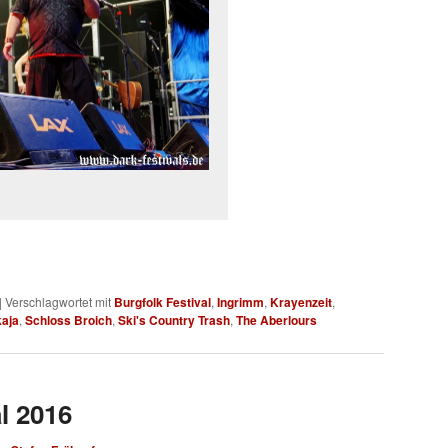
|
Verschlagwortet mit
Burgfolk Festival
,
Ingrimm
,
Krayenzeit
,
aja
,
Schloss Broich
,
Ski's Country Trash
,
The Aberlours
l 2016