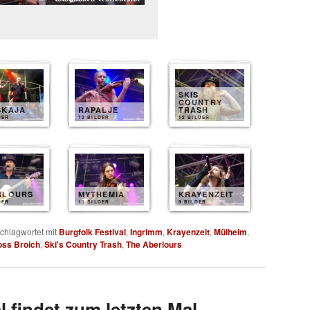
SKIS
COUNTRY
SKAJA
RAPALJE
TRASH
DER
12 BILDER
12 BILDER
RLOURS
MYTHEMIA
KRAYENZEIT
DER
10 BILDER
9 BILDER
chlagwortet mit
Burgfolk Festival
,
Ingrimm
,
Krayenzeit
,
Mülheim
,
oss Broich
,
Ski's Country Trash
,
The Aberlours
l findet zum letzten Mal