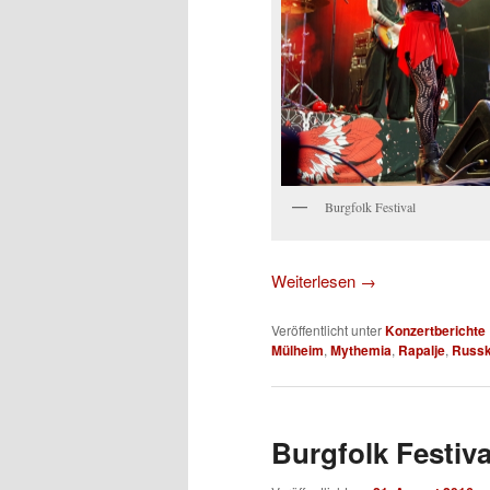
Burgfolk Festival
Weiterlesen
→
Veröffentlicht unter
Konzertberichte
Mülheim
,
Mythemia
,
Rapalje
,
Russk
Burgfolk Festiva