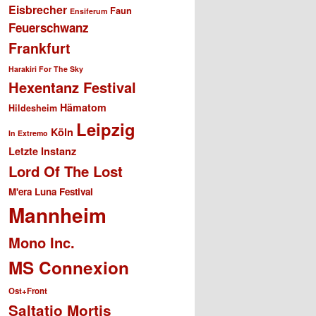
Eisbrecher
Faun
Ensiferum
Feuerschwanz
Frankfurt
Harakiri For The Sky
Hexentanz Festival
Hämatom
Hildesheim
Leipzig
Köln
In Extremo
Letzte Instanz
Lord Of The Lost
M'era Luna Festival
Mannheim
Mono Inc.
MS Connexion
Ost+Front
Saltatio Mortis