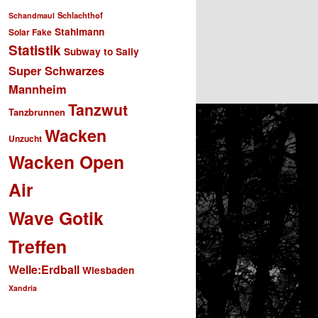
Schlachthof
Schandmaul
Stahlmann
Solar Fake
Statistik
Subway to Sally
Super Schwarzes
Mannheim
Tanzwut
Tanzbrunnen
Wacken
Unzucht
Wacken Open
Air
Wave Gotik
Treffen
Welle:Erdball
Wiesbaden
Xandria