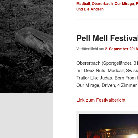
Madball
,
Obererbach
,
Our Mirage
,
P
und Die Andern
Pell Mell Festiva
Veröffentlicht am
2. September 2018
Obererbach (Sportgelände), 31
mit Deez Nuts, Madball, Swiss
Traitor Like Judas, Born From
Our Mirage, Driven, 4 Zimmer
Link zum Festivalbericht