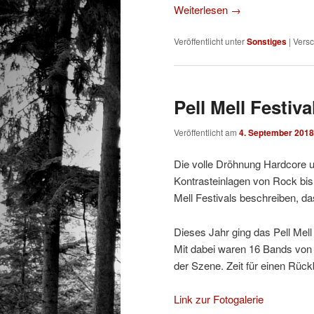
Weiterlesen
→
Veröffentlicht unter
Sonstiges
|
Versc
Pell Mell Festiva
Veröffentlicht am
4. September 2018
Die volle Dröhnung Hardcore 
Kontrasteinlagen von Rock bi
Mell Festivals beschreiben, da
Dieses Jahr ging das Pell Mel
Mit dabei waren 16 Bands von 
der Szene. Zeit für einen Rückb
Link zur Fotogalerie