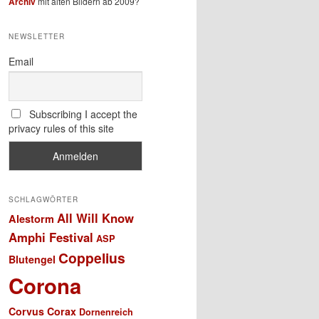
Archiv
mit alten Bildern ab 2009?
NEWSLETTER
Email
Subscribing I accept the
privacy rules of this site
SCHLAGWÖRTER
All Will Know
Alestorm
Amphi Festival
ASP
Coppelius
Blutengel
Corona
Corvus Corax
Dornenreich