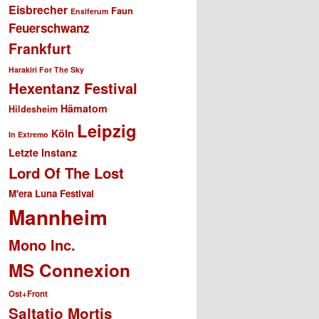
Eisbrecher
Faun
Ensiferum
Feuerschwanz
Frankfurt
Harakiri For The Sky
Hexentanz Festival
Hämatom
Hildesheim
Leipzig
Köln
In Extremo
Letzte Instanz
Lord Of The Lost
M'era Luna Festival
Mannheim
Mono Inc.
MS Connexion
Ost+Front
Saltatio Mortis