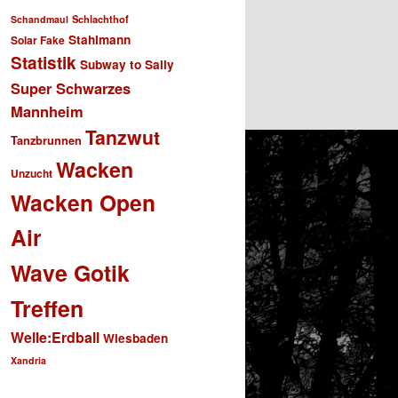
Schlachthof
Schandmaul
Stahlmann
Solar Fake
Statistik
Subway to Sally
Super Schwarzes
Mannheim
Tanzwut
Tanzbrunnen
Wacken
Unzucht
Wacken Open
Air
Wave Gotik
Treffen
Welle:Erdball
Wiesbaden
Xandria