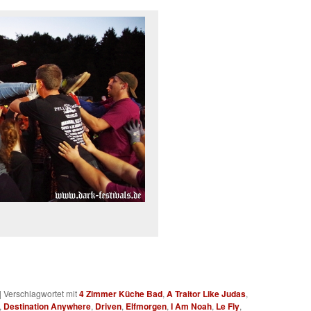
|
Verschlagwortet mit
4 Zimmer Küche Bad
,
A Traitor Like Judas
,
,
Destination Anywhere
,
Driven
,
Elfmorgen
,
I Am Noah
,
Le Fly
,