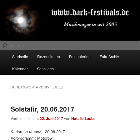
Zum
Zum
Musikmagazin seit 2005
primären
sekundären
Inhalt
Inhalt
springen
springen
DARK-FESTIVALS.DE
Suchen
Hauptmenü
Startseite
Rezensionen
Fotogalerien
Foto-Archiv
Kalender
Sonstiges
SCHLAGWORTARCHIV:
JUBEZ
Solstafir, 20.06.2017
Veröffentlicht am
22. Juni 2017
von
Natalie Laube
Karlsruhe (Jubez), 20.06.2017
Vorprogramm: Motorowl