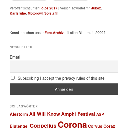
Veröffentlicht unter
Fotos 2017
|
Verschlagwortet mit
Jubez
,
Karlsruhe
,
Motorowl
,
Solstafir
Kennt ihr schon unser
Foto-Archiv
mit alten Bildern ab 2009?
NEWSLETTER
Email
Subscribing I accept the privacy rules of this site
SCHLAGWÖRTER
All Will Know
Amphi Festival
Alestorm
ASP
Corona
Coppelius
Blutengel
Corvus Corax