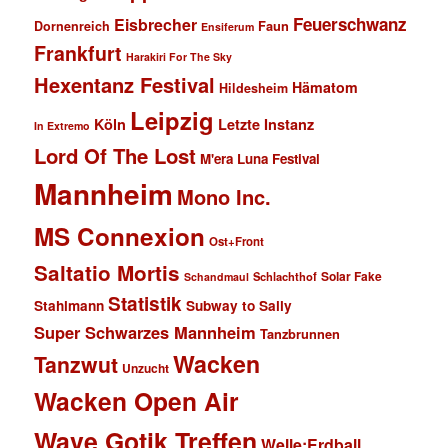
Feuerschwanz
Eisbrecher
Faun
Dornenreich
Ensiferum
Frankfurt
Harakiri For The Sky
Hexentanz Festival
Hämatom
Hildesheim
Leipzig
Köln
Letzte Instanz
In Extremo
Lord Of The Lost
M'era Luna Festival
Mannheim
Mono Inc.
MS Connexion
Ost+Front
Saltatio Mortis
Solar Fake
Schlachthof
Schandmaul
Statistik
Stahlmann
Subway to Sally
Super Schwarzes Mannheim
Tanzbrunnen
Wacken
Tanzwut
Unzucht
Wacken Open Air
Wave Gotik Treffen
Welle:Erdball