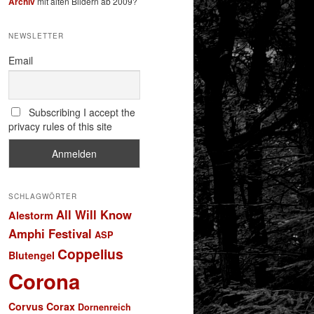
Archiv
mit alten Bildern ab 2009?
NEWSLETTER
Email
Subscribing I accept the
privacy rules of this site
SCHLAGWÖRTER
All Will Know
Alestorm
Amphi Festival
ASP
Coppelius
Blutengel
Corona
Corvus Corax
Dornenreich