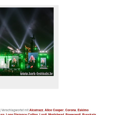
|
Verschlagwortet mit
Alcatrazz
,
Alice Cooper
,
Corona
,
Eskimo
urn
,
Long Distance Calling
,
Lordi
,
Motörhead
,
Powerwolf
,
Russkaja
,