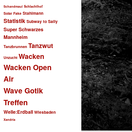
Schlachthof
Schandmaul
Stahlmann
Solar Fake
Statistik
Subway to Sally
Super Schwarzes
Mannheim
Tanzwut
Tanzbrunnen
Wacken
Unzucht
Wacken Open
Air
Wave Gotik
Treffen
Welle:Erdball
Wiesbaden
Xandria