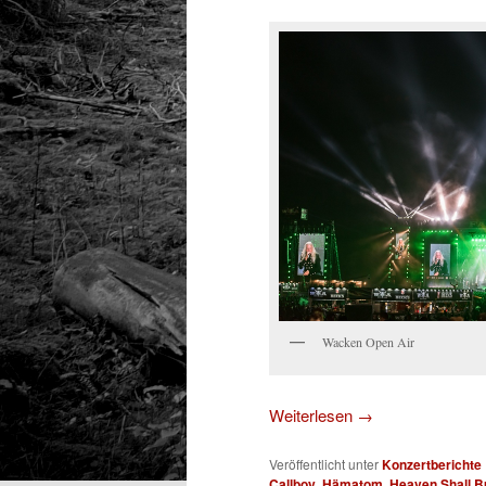
Wacken Open Air
Weiterlesen
→
Veröffentlicht unter
Konzertberichte
Callboy
,
Hämatom
,
Heaven Shall B