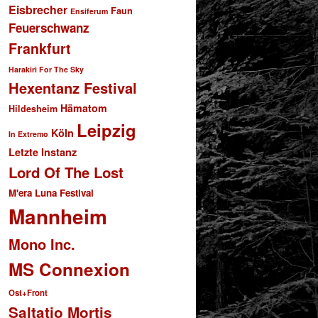
Eisbrecher
Faun
Ensiferum
Feuerschwanz
Frankfurt
Harakiri For The Sky
Hexentanz Festival
Hämatom
Hildesheim
Leipzig
Köln
In Extremo
Letzte Instanz
Lord Of The Lost
M'era Luna Festival
Mannheim
Mono Inc.
MS Connexion
Ost+Front
Saltatio Mortis