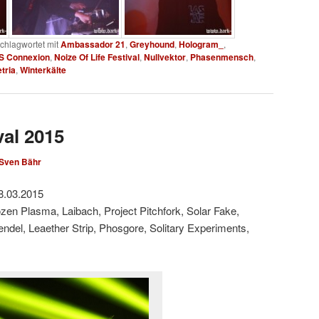
chlagwortet mit
Ambassador 21
,
Greyhound
,
Hologram_
,
S Connexion
,
Noize Of Life Festival
,
Nullvektor
,
Phasenmensch
,
tria
,
Winterkälte
val 2015
Sven Bähr
8.03.2015
zen Plasma, Laibach, Project Pitchfork, Solar Fake,
del, Leaether Strip, Phosgore, Solitary Experiments,