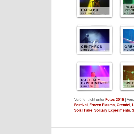
PRO
LAIBACH
PIT
13 BILDER
8 BILD
CENTHRON
GRE
7 BILDER
8 BILD
SOLITARY
EXPERIMENTS
SPE
7 BILDER
7 BILD
Veröffentlicht unter
Fotos 2015
|
Vers
Festival
,
Frozen Plasma
,
Grendel
,
L
Solar Fake
,
Solitary Experiments
,
S