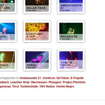
JECT
AMBASSADOR
CHFORK
SOLAR FAKE
21
ER
8 BILDER
6 BILDER
LEAETHER
NDEL
STRIP
PHOSGORE
ER
7 BILDER
5 BILDER
VOMITO
TSNAZ
TORUL
NEGRO
ER
7 BILDER
7 BILDER
chlagwortet mit
Ambassador 21
,
Centhron
,
De/Vision
,
E-Tropolis
aibach
,
Leaether Strip
,
Oberhausen
,
Phosgore
,
Project Pitchfork
,
petsnaz
,
Torul
,
Turbinenhalle
,
VNV Nation
,
Vomito Negro