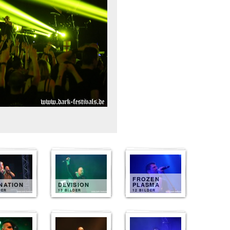
FROZEN
NATION
DEVISION
PLASMA
DER
13 BILDER
12 BILDER