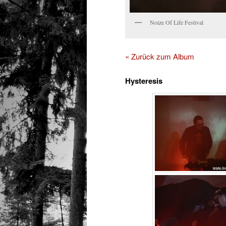
Noize Of Life Festival
« Zurück zum Album
Hysteresis