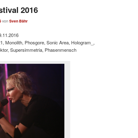
stival 2016
6
von
Sven Bähr
9.11.2016
1, Monolith, Phosgore, Sonic Area, Hologram_,
ektor, Supersimmetria, Phasenmensch