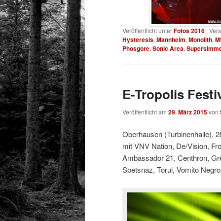
Veröffentlicht unter
Fotos 2016
|
Vers
Hysteresis
,
Mannheim
,
Monolith
,
M
Phosgore
,
Sonic Area
,
Supersimme
E-Tropolis Festi
Veröffentlicht am
29. März 2015
von
Oberhausen (Turbinenhalle), 2
mit VNV Nation, De/Vision, Fro
Ambassador 21, Centhron, Gren
Spetsnaz, Torul, Vomito Negro