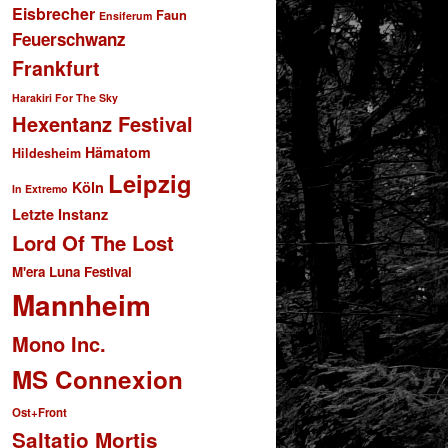
Eisbrecher
Faun
Ensiferum
Feuerschwanz
Frankfurt
Harakiri For The Sky
Hexentanz Festival
Hämatom
Hildesheim
Leipzig
Köln
In Extremo
Letzte Instanz
Lord Of The Lost
M'era Luna Festival
Mannheim
Mono Inc.
MS Connexion
Ost+Front
Saltatio Mortis