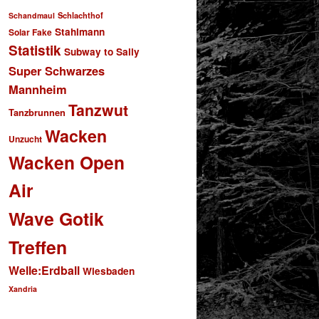
Schlachthof
Schandmaul
Stahlmann
Solar Fake
Statistik
Subway to Sally
Super Schwarzes
Mannheim
Tanzwut
Tanzbrunnen
Wacken
Unzucht
Wacken Open
Air
Wave Gotik
Treffen
Welle:Erdball
Wiesbaden
Xandria