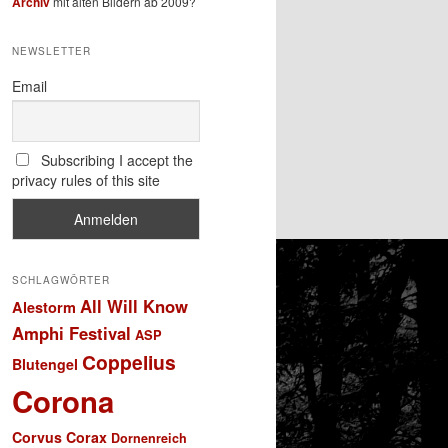
Archiv
mit alten Bildern ab 2009?
NEWSLETTER
Email
Subscribing I accept the
privacy rules of this site
SCHLAGWÖRTER
All Will Know
Alestorm
Amphi Festival
ASP
Coppelius
Blutengel
Corona
Corvus Corax
Dornenreich