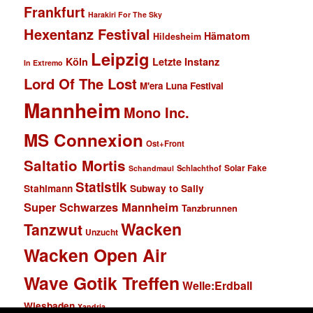
Frankfurt
Harakiri For The Sky
Hexentanz Festival
Hämatom
Hildesheim
Leipzig
Köln
Letzte Instanz
In Extremo
Lord Of The Lost
M'era Luna Festival
Mannheim
Mono Inc.
MS Connexion
Ost+Front
Saltatio Mortis
Solar Fake
Schlachthof
Schandmaul
Statistik
Stahlmann
Subway to Sally
Super Schwarzes Mannheim
Tanzbrunnen
Wacken
Tanzwut
Unzucht
Wacken Open Air
Wave Gotik Treffen
Welle:Erdball
Wiesbaden
Xandria