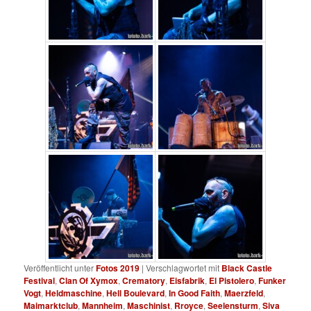
Veröffentlicht unter
Fotos 2019
|
Verschlagwortet mit
Black Castle
Festival
,
Clan Of Xymox
,
Crematory
,
Eisfabrik
,
El Pistolero
,
Funker
Vogt
,
Heldmaschine
,
Hell Boulevard
,
In Good Faith
,
Maerzfeld
,
Maimarktclub
,
Mannheim
,
Maschinist
,
Rroyce
,
Seelensturm
,
Siva