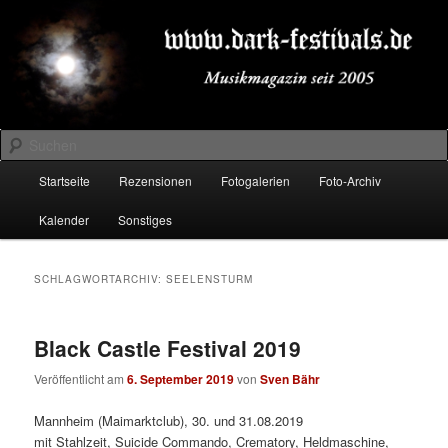
Zum
Zum
Musikmagazin seit 2005
primären
sekundären
Inhalt
Inhalt
springen
springen
DARK-FESTIVALS.DE
Suchen
Hauptmenü
Startseite
Rezensionen
Fotogalerien
Foto-Archiv
Kalender
Sonstiges
SCHLAGWORTARCHIV:
SEELENSTURM
Black Castle Festival 2019
Veröffentlicht am
6. September 2019
von
Sven Bähr
Mannheim (Maimarktclub), 30. und 31.08.2019
mit Stahlzeit, Suicide Commando, Crematory, Heldmaschine,