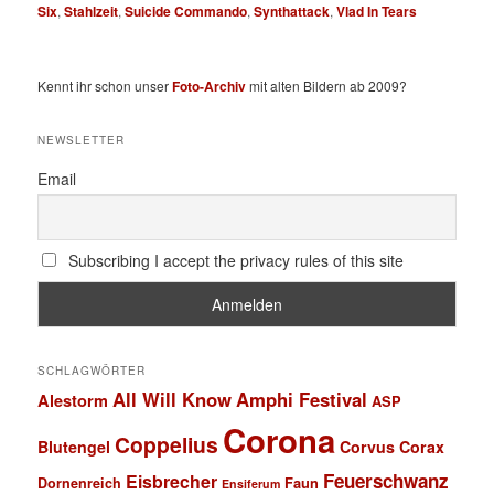
Six
,
Stahlzeit
,
Suicide Commando
,
Synthattack
,
Vlad In Tears
Kennt ihr schon unser
Foto-Archiv
mit alten Bildern ab 2009?
NEWSLETTER
Email
Subscribing I accept the privacy rules of this site
SCHLAGWÖRTER
All Will Know
Amphi Festival
Alestorm
ASP
Corona
Coppelius
Blutengel
Corvus Corax
Feuerschwanz
Eisbrecher
Faun
Dornenreich
Ensiferum