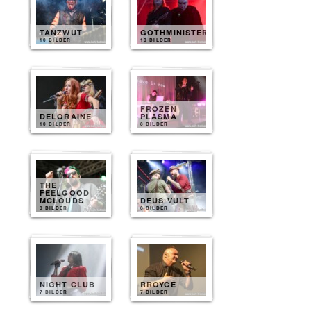
TANZWUT
GOTHMINISTER
10 BILDER
10 BILDER
FROZEN
DELORAINE
PLASMA
10 BILDER
8 BILDER
THE
FEELGOOD
MCLOUDS
DEUS VULT
8 BILDER
8 BILDER
NIGHT CLUB
RROYCE
7 BILDER
7 BILDER