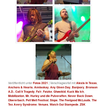
Veröffentlicht unter
Fotos 2021
|
Verschlagwortet mit
Alexis In Texas
,
Anchors & Hearts
,
Annisokay
,
Any Given Day
,
Banjoory
,
Bronson
A.D.
,
Call It Tragedy
,
Fa!r
,
Fatzke
,
Ghøstkid
,
Kuck Ma Ich
,
Mobilization
,
Mr. Hurley und die Pulveraffen
,
Never Back Down
,
Obererbach
,
Pell Mell Festival
,
Slope
,
The Feelgood McLouds
,
The
Tex Avery Syndrome
,
Venues
,
Watch Out Stampede
,
ZSK