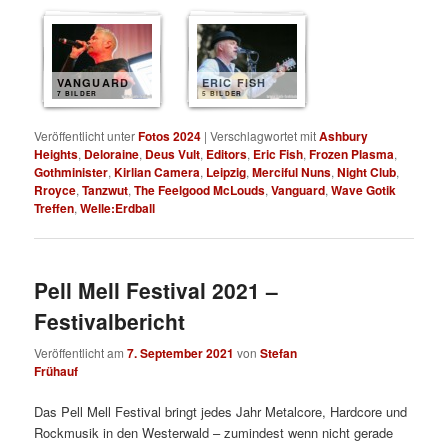
VANGUARD
ERIC FISH
7 BILDER
5 BILDER
Veröffentlicht unter
Fotos 2024
|
Verschlagwortet mit
Ashbury
Heights
,
Deloraine
,
Deus Vult
,
Editors
,
Eric Fish
,
Frozen Plasma
,
Gothminister
,
Kirlian Camera
,
Leipzig
,
Merciful Nuns
,
Night Club
,
Rroyce
,
Tanzwut
,
The Feelgood McLouds
,
Vanguard
,
Wave Gotik
Treffen
,
Welle:Erdball
Pell Mell Festival 2021 –
Festivalbericht
Veröffentlicht am
7. September 2021
von
Stefan
Frühauf
Das Pell Mell Festival bringt jedes Jahr Metalcore, Hardcore und
Rockmusik in den Westerwald – zumindest wenn nicht gerade