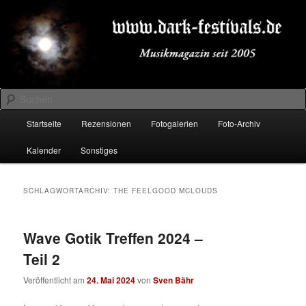
Zum
Zum
Musikmagazin seit 2005
primären
sekundären
Inhalt
Inhalt
springen
springen
DARK-FESTIVALS.DE
Suchen
Hauptmenü
Startseite
Rezensionen
Fotogalerien
Foto-Archiv
Kalender
Sonstiges
SCHLAGWORTARCHIV:
THE FEELGOOD MCLOUDS
Wave Gotik Treffen 2024 –
Teil 2
Veröffentlicht am
24. Mai 2024
von
Sven Bähr