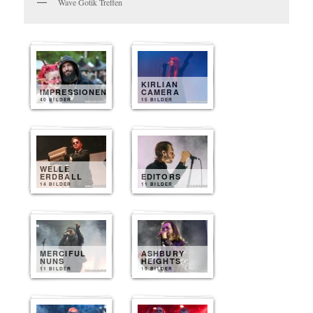
Wave Gotik Treffen
KIRLIAN
IMPRESSIONEN
CAMERA
40 BILDER
15 BILDER
WELLE
ERDBALL
EDITORS
14 BILDER
11 BILDER
MERCIFUL
ASHBURY
NUNS
HEIGHTS
11 BILDER
10 BILDER