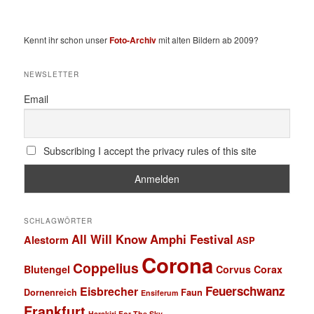
Kennt ihr schon unser
Foto-Archiv
mit alten Bildern ab 2009?
NEWSLETTER
Email
Subscribing I accept the privacy rules of this site
SCHLAGWÖRTER
All Will Know
Amphi Festival
Alestorm
ASP
Corona
Coppelius
Blutengel
Corvus Corax
Feuerschwanz
Eisbrecher
Faun
Dornenreich
Ensiferum
Frankfurt
Harakiri For The Sky