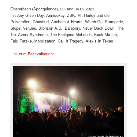
Obererbach (Sportgelände), 03. und 04.09.2021
mit Any Given Day, Annisokay, ZSK, Mr. Hurley und die
Pulveraffen, Ghøstkid, Anchors & Hearts, Watch Out Stampede,
Slope, Venues, Bronson A.D., Banjoory, Never Back Down, The
Tex Avery Syndrome, The Feelgood McLouds, Kuck Ma Ich,
Fa!r, Fatzke, Mobilization, Call It Tragedy, Alexis In Texas
Link zum Festivalbericht