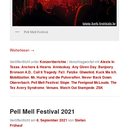
Pell Mell Festival
Weiterlesen
→
Veröffentlicht unter
Konzertberichte
|
Verschlagwortet mit
Alexis In
Texas
,
Anchors & Hearts
,
Annisokay
,
Any Given Day
,
Banjoory
,
Bronson A.D.
,
Call It Tragedy
,
Fa!r
,
Fatzke
,
Ghøstkid
,
Kuck Ma Ich
,
Mobilization
,
Mr. Hurley und die Pulveraffen
,
Never Back Down
,
Obererbach
,
Pell Mell Festival
,
Slope
,
The Feelgood McLouds
,
The
Tex Avery Syndrome
,
Venues
,
Watch Out Stampede
,
ZSK
Pell Mell Festival 2021
Veröffentlicht am
6. September 2021
von
Stefan
Frühauf