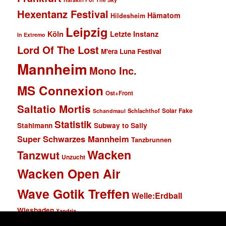
Hexentanz Festival
Hämatom
Hildesheim
Leipzig
Köln
Letzte Instanz
In Extremo
Lord Of The Lost
M'era Luna Festival
Mannheim
Mono Inc.
MS Connexion
Ost+Front
Saltatio Mortis
Solar Fake
Schlachthof
Schandmaul
Statistik
Stahlmann
Subway to Sally
Super Schwarzes Mannheim
Tanzbrunnen
Wacken
Tanzwut
Unzucht
Wacken Open Air
Wave Gotik Treffen
Welle:Erdball
Wiesbaden
Xandria