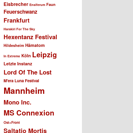
Eisbrecher
Faun
Ensiferum
Feuerschwanz
Frankfurt
Harakiri For The Sky
Hexentanz Festival
Hämatom
Hildesheim
Leipzig
Köln
In Extremo
Letzte Instanz
Lord Of The Lost
M'era Luna Festival
Mannheim
Mono Inc.
MS Connexion
Ost+Front
Saltatio Mortis