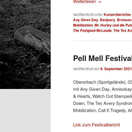
Weiterlesen
→
Veröffentlicht unter
Konzertberichte
Any Given Day
,
Banjoory
,
Bronson 
Mobilization
,
Mr. Hurley und die Pul
The Feelgood McLouds
,
The Tex A
Pell Mell Festiva
Veröffentlicht am
6. September 2021
Obererbach (Sportgelände), 03
mit Any Given Day, Annisokay,
& Hearts, Watch Out Stampede
Down, The Tex Avery Syndrome
Mobilization, Call It Tragedy, A
Link zum Festivalbericht