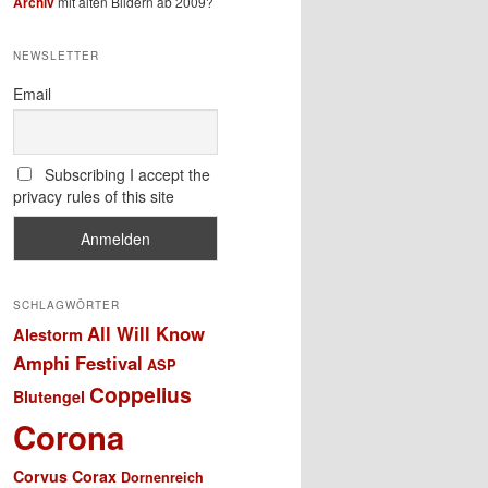
Archiv
mit alten Bildern ab 2009?
NEWSLETTER
Email
Subscribing I accept the
privacy rules of this site
SCHLAGWÖRTER
All Will Know
Alestorm
Amphi Festival
ASP
Coppelius
Blutengel
Corona
Corvus Corax
Dornenreich