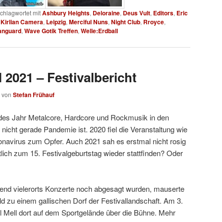
chlagwortet mit
Ashbury Heights
,
Deloraine
,
Deus Vult
,
Editors
,
Eric
,
Kirlian Camera
,
Leipzig
,
Merciful Nuns
,
Night Club
,
Rroyce
,
anguard
,
Wave Gotik Treffen
,
Welle:Erdball
l 2021 – Festivalbericht
von
Stefan Frühauf
 jedes Jahr Metalcore, Hardcore und Rockmusik in den
icht gerade Pandemie ist. 2020 fiel die Veranstaltung wie
navirus zum Opfer. Auch 2021 sah es erstmal nicht rosig
lich zum 15. Festivalgeburtstag wieder stattfinden? Oder
hrend vielerorts Konzerte noch abgesagt wurden, mauserte
 zu einem gallischen Dorf der Festivallandschaft. Am 3.
l Mell dort auf dem Sportgelände über die Bühne. Mehr