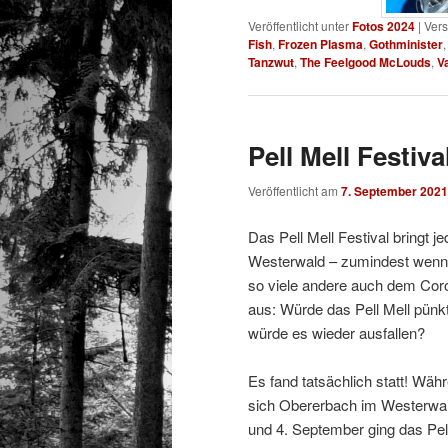
Veröffentlicht unter
Fotos 2024
|
Vers
Fish
,
Frozen Plasma
,
Gothminister
Tanzwut
,
The Feelgood McLouds
,
V
Pell Mell Festiva
Veröffentlicht am
7. September 2021
Das Pell Mell Festival bringt
Westerwald – zumindest wenn n
so viele andere auch dem Coro
aus: Würde das Pell Mell pünkt
würde es wieder ausfallen?
Es fand tatsächlich statt! Wä
sich Obererbach im Westerwald
und 4. September ging das Pel