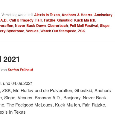
|
Verschlagwortet mit
Alexis In Texas
,
Anchors & Hearts
,
Annisokay
,
A.D.
,
Call It Tragedy
,
Fa!r
,
Fatzke
,
Ghøstkid
,
Kuck Ma Ich
,
veraffen
,
Never Back Down
,
Obererbach
,
Pell Mell Festival
,
Slope
,
very Syndrome
,
Venues
,
Watch Out Stampede
,
ZSK
l 2021
von
Stefan Frühauf
. und 04.09.2021
 ZSK, Mr. Hurley und die Pulveraffen, Ghøstkid, Anchors
, Slope, Venues, Bronson A.D., Banjoory, Never Back
, The Feelgood McLouds, Kuck Ma Ich, Fa!r, Fatzke,
lexis In Texas