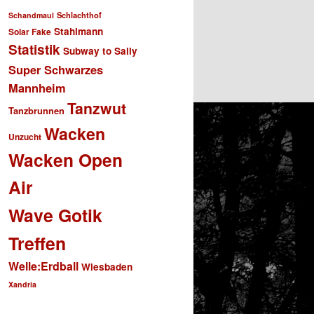
Schlachthof
Schandmaul
Stahlmann
Solar Fake
Statistik
Subway to Sally
Super Schwarzes
Mannheim
Tanzwut
Tanzbrunnen
Wacken
Unzucht
Wacken Open
Air
Wave Gotik
Treffen
Welle:Erdball
Wiesbaden
Xandria