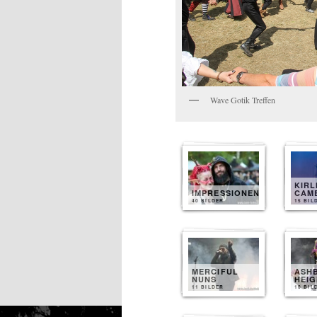
Wave Gotik Treffen
KIRL
IMPRESSIONEN
CAM
40 BILDER
15 BIL
MERCIFUL
ASH
NUNS
HEI
11 BILDER
10 BIL