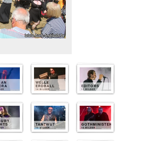
IAN
WELLE
ERA
ERDBALL
EDITORS
DER
14 BILDER
11 BILDER
BURY
GHTS
TANZWUT
GOTHMINISTER
DER
10 BILDER
10 BILDER