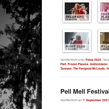
FRO
DELORAINE
PLA
10 BILDER
8 BILD
NIGHT CLUB
RRO
7 BILDER
7 BILD
Veröffentlicht unter
Fotos 2024
|
Vers
Fish
,
Frozen Plasma
,
Gothminister
Tanzwut
,
The Feelgood McLouds
,
V
Pell Mell Festiva
Veröffentlicht am
7. September 2021