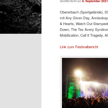
Veröffentlicht am
6. September 2021
Obererbach (Sportgelände), 03
mit Any Given Day, Annisokay,
& Hearts, Watch Out Stampede
Down, The Tex Avery Syndrome
Mobilization, Call It Tragedy, A
Link zum Festivalbericht