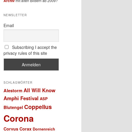
Archiv
mit alten Bildern ab 2009?
NEWSLETTER
Email
Subscribing I accept the
privacy rules of this site
SCHLAGWÖRTER
All Will Know
Alestorm
Amphi Festival
ASP
Coppelius
Blutengel
Corona
Corvus Corax
Dornenreich