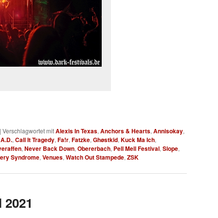
|
Verschlagwortet mit
Alexis In Texas
,
Anchors & Hearts
,
Annisokay
,
A.D.
,
Call It Tragedy
,
Fa!r
,
Fatzke
,
Ghøstkid
,
Kuck Ma Ich
,
veraffen
,
Never Back Down
,
Obererbach
,
Pell Mell Festival
,
Slope
,
very Syndrome
,
Venues
,
Watch Out Stampede
,
ZSK
l 2021