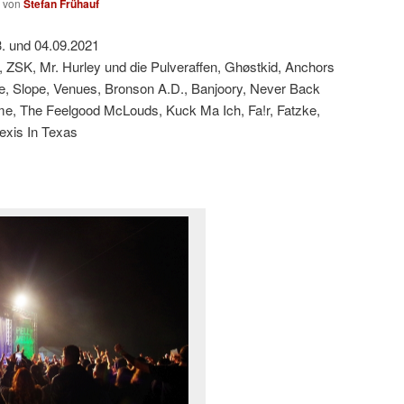
von
Stefan Frühauf
. und 04.09.2021
 ZSK, Mr. Hurley und die Pulveraffen, Ghøstkid, Anchors
, Slope, Venues, Bronson A.D., Banjoory, Never Back
, The Feelgood McLouds, Kuck Ma Ich, Fa!r, Fatzke,
lexis In Texas