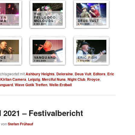
THE
ZEN
FEELGOOD
SMA
MCLOUDS
DEUS VULT
ER
8 BILDER
8 BILDER
YCE
VANGUARD
ERIC FISH
ER
7 BILDER
5 BILDER
chlagwortet mit
Ashbury Heights
,
Deloraine
,
Deus Vult
,
Editors
,
Eric
,
Kirlian Camera
,
Leipzig
,
Merciful Nuns
,
Night Club
,
Rroyce
,
anguard
,
Wave Gotik Treffen
,
Welle:Erdball
l 2021 – Festivalbericht
von
Stefan Frühauf