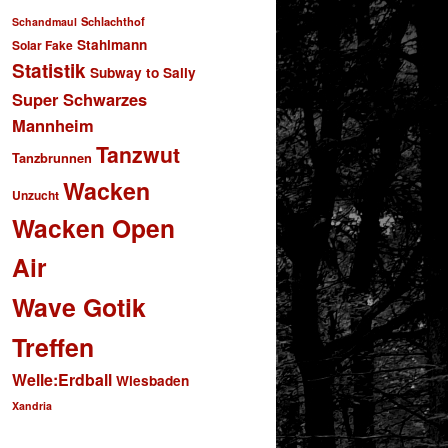
Schlachthof
Schandmaul
Stahlmann
Solar Fake
Statistik
Subway to Sally
Super Schwarzes
Mannheim
Tanzwut
Tanzbrunnen
Wacken
Unzucht
Wacken Open
Air
Wave Gotik
Treffen
Welle:Erdball
Wiesbaden
Xandria