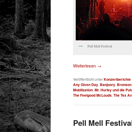
Pell Mell Festival
Weiterlesen
→
Veröffentlicht unter
Konzertberichte
Any Given Day
,
Banjoory
,
Bronson 
Mobilization
,
Mr. Hurley und die Pul
The Feelgood McLouds
,
The Tex A
Pell Mell Festiva