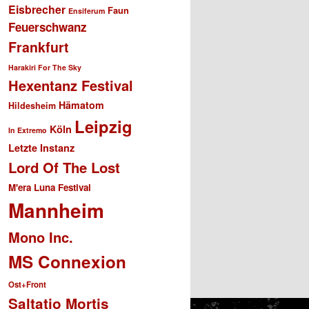
Eisbrecher
Faun
Ensiferum
Feuerschwanz
Frankfurt
Harakiri For The Sky
Hexentanz Festival
Hämatom
Hildesheim
Leipzig
Köln
In Extremo
Letzte Instanz
Lord Of The Lost
M'era Luna Festival
Mannheim
Mono Inc.
MS Connexion
Ost+Front
Saltatio Mortis