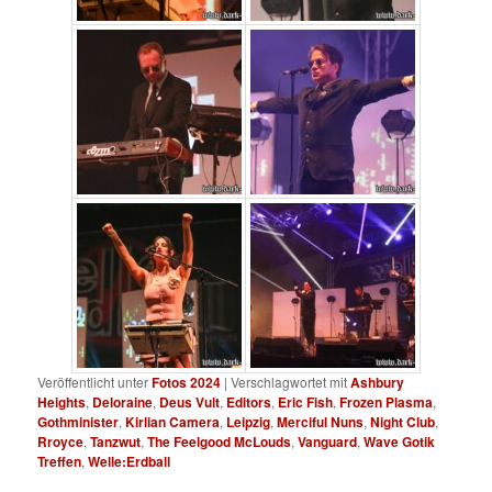
Veröffentlicht unter
Fotos 2024
|
Verschlagwortet mit
Ashbury
Heights
,
Deloraine
,
Deus Vult
,
Editors
,
Eric Fish
,
Frozen Plasma
,
Gothminister
,
Kirlian Camera
,
Leipzig
,
Merciful Nuns
,
Night Club
,
Rroyce
,
Tanzwut
,
The Feelgood McLouds
,
Vanguard
,
Wave Gotik
Treffen
,
Welle:Erdball