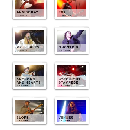
ANNISOKAY
ZSK
13 BILDER
13 BILDER
MR. HURLEY
GHOSTKID
13 BILDER
9 BILDER
ANCHORS
WATCH OUT
AND HEARTS
STAMPEDE
9 BILDER
8 BILDER
SLOPE
VENUES
8 BILDER
8 BILDER