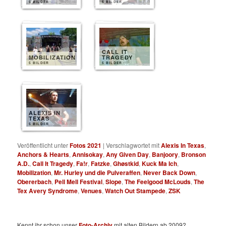
5 BILDER
5 BILDER
CALL IT
MOBILIZATION
TRAGEDY
5 BILDER
5 BILDER
ALEXIS IN
TEXAS
5 BILDER
Veröffentlicht unter
Fotos 2021
|
Verschlagwortet mit
Alexis In Texas
,
Anchors & Hearts
,
Annisokay
,
Any Given Day
,
Banjoory
,
Bronson
A.D.
,
Call It Tragedy
,
Fa!r
,
Fatzke
,
Ghøstkid
,
Kuck Ma Ich
,
Mobilization
,
Mr. Hurley und die Pulveraffen
,
Never Back Down
,
Obererbach
,
Pell Mell Festival
,
Slope
,
The Feelgood McLouds
,
The
Tex Avery Syndrome
,
Venues
,
Watch Out Stampede
,
ZSK
Kennt ihr schon unser
Foto-Archiv
mit alten Bildern ab 2009?