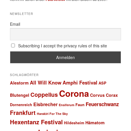
NEWSLETTER
Email
Subscribing I accept the privacy rules of this site
SCHLAGWÖRTER
All Will Know
Amphi Festival
Alestorm
ASP
Corona
Coppelius
Blutengel
Corvus Corax
Feuerschwanz
Eisbrecher
Faun
Dornenreich
Ensiferum
Frankfurt
Harakiri For The Sky
Hexentanz Festival
Hämatom
Hildesheim