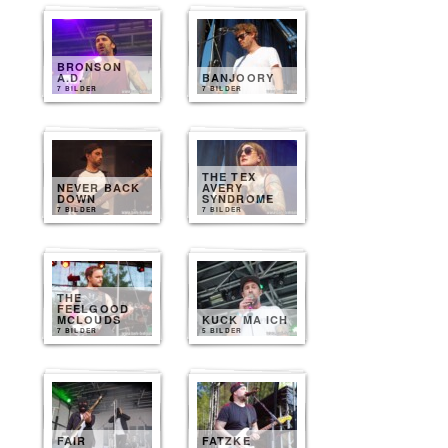
BRONSON
A.D.
BANJOORY
7 BILDER
7 BILDER
THE TEX
NEVER BACK
AVERY
DOWN
SYNDROME
7 BILDER
7 BILDER
THE
FEELGOOD
MCLOUDS
KUCK MA ICH
7 BILDER
5 BILDER
FAIR
FATZKE