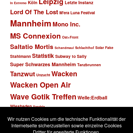
Leipzig
Köln
Letzte Instanz
In Extremo
Lord Of The Lost
M'era Luna Festival
Mannheim
Mono Inc.
MS Connexion
Ost+Front
Saltatio Mortis
Solar Fake
Schlachthof
Schandmaul
Statistik
Stahlmann
Subway to Sally
Super Schwarzes Mannheim
Tanzbrunnen
Wacken
Tanzwut
Unzucht
Wacken Open Air
Wave Gotik Treffen
Welle:Erdball
Wiesbaden
Xandria
Impressum