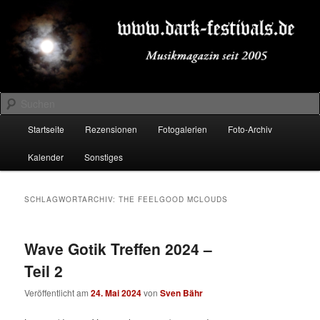
Zum
Zum
Musikmagazin seit 2005
primären
sekundären
Inhalt
Inhalt
springen
springen
DARK-FESTIVALS.DE
Suchen
Hauptmenü
Startseite
Rezensionen
Fotogalerien
Foto-Archiv
Kalender
Sonstiges
SCHLAGWORTARCHIV:
THE FEELGOOD MCLOUDS
Wave Gotik Treffen 2024 –
Teil 2
Veröffentlicht am
24. Mai 2024
von
Sven Bähr