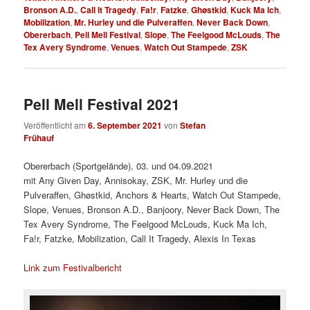
Bronson A.D.
,
Call It Tragedy
,
Fa!r
,
Fatzke
,
Ghøstkid
,
Kuck Ma Ich
,
Mobilization
,
Mr. Hurley und die Pulveraffen
,
Never Back Down
,
Obererbach
,
Pell Mell Festival
,
Slope
,
The Feelgood McLouds
,
The
Tex Avery Syndrome
,
Venues
,
Watch Out Stampede
,
ZSK
Pell Mell Festival 2021
Veröffentlicht am
6. September 2021
von
Stefan
Frühauf
Obererbach (Sportgelände), 03. und 04.09.2021
mit Any Given Day, Annisokay, ZSK, Mr. Hurley und die
Pulveraffen, Ghøstkid, Anchors & Hearts, Watch Out Stampede,
Slope, Venues, Bronson A.D., Banjoory, Never Back Down, The
Tex Avery Syndrome, The Feelgood McLouds, Kuck Ma Ich,
Fa!r, Fatzke, Mobilization, Call It Tragedy, Alexis In Texas
Link zum Festivalbericht