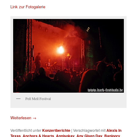
Link zur Fotogalerie
Pell Mell Festival
Weiterlesen
→
Veröffentlicht unter
Konzertberichte
|
Verschlagwortet mit
Alexis In
Texas
,
Anchors & Hearts
,
Annisokay
,
Any Given Day
,
Banjoory
,