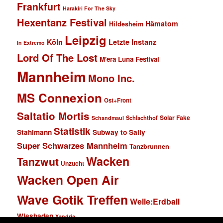
Frankfurt
Harakiri For The Sky
Hexentanz Festival
Hämatom
Hildesheim
Leipzig
Köln
Letzte Instanz
In Extremo
Lord Of The Lost
M'era Luna Festival
Mannheim
Mono Inc.
MS Connexion
Ost+Front
Saltatio Mortis
Solar Fake
Schlachthof
Schandmaul
Statistik
Stahlmann
Subway to Sally
Super Schwarzes Mannheim
Tanzbrunnen
Wacken
Tanzwut
Unzucht
Wacken Open Air
Wave Gotik Treffen
Welle:Erdball
Wiesbaden
Xandria