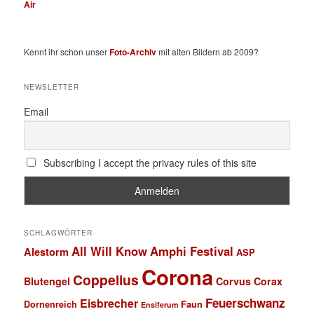
Air
Kennt ihr schon unser
Foto-Archiv
mit alten Bildern ab 2009?
NEWSLETTER
Email
Subscribing I accept the privacy rules of this site
SCHLAGWÖRTER
All Will Know
Amphi Festival
Alestorm
ASP
Corona
Coppelius
Blutengel
Corvus Corax
Feuerschwanz
Eisbrecher
Faun
Dornenreich
Ensiferum