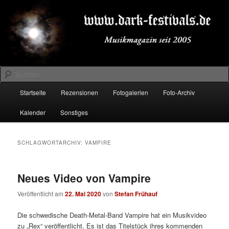
Zum
Zum
Musikmagazin seit 2005
primären
sekundären
Inhalt
Inhalt
springen
springen
DARK-FESTIVALS.DE
Suchen
Hauptmenü
Startseite
Rezensionen
Fotogalerien
Foto-Archiv
Kalender
Sonstiges
SCHLAGWORTARCHIV:
VAMPIRE
Neues Video von Vampire
Veröffentlicht am
22. Mai 2020
von
Stefan Frühauf
Die schwedische Death-Metal-Band Vampire hat ein Musikvideo
zu „Rex“ veröffentlicht. Es ist das Titelstück ihres kommenden