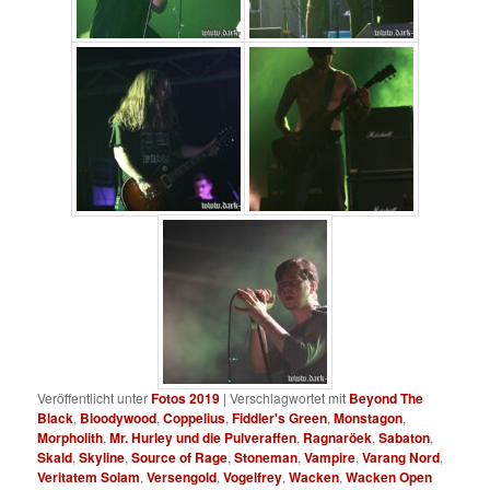
Veröffentlicht unter
Fotos 2019
|
Verschlagwortet mit
Beyond The
Black
,
Bloodywood
,
Coppelius
,
Fiddler's Green
,
Monstagon
,
Morpholith
,
Mr. Hurley und die Pulveraffen
,
Ragnaröek
,
Sabaton
,
Skald
,
Skyline
,
Source of Rage
,
Stoneman
,
Vampire
,
Varang Nord
,
Veritatem Solam
,
Versengold
,
Vogelfrey
,
Wacken
,
Wacken Open