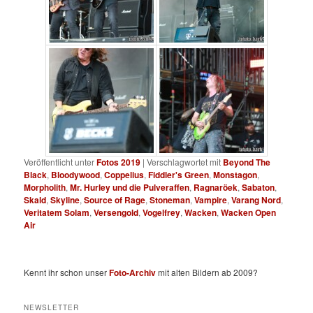
Veröffentlicht unter
Fotos 2019
|
Verschlagwortet mit
Beyond The
Black
,
Bloodywood
,
Coppelius
,
Fiddler's Green
,
Monstagon
,
Morpholith
,
Mr. Hurley und die Pulveraffen
,
Ragnaröek
,
Sabaton
,
Skald
,
Skyline
,
Source of Rage
,
Stoneman
,
Vampire
,
Varang Nord
,
Veritatem Solam
,
Versengold
,
Vogelfrey
,
Wacken
,
Wacken Open
Air
Kennt ihr schon unser
Foto-Archiv
mit alten Bildern ab 2009?
NEWSLETTER