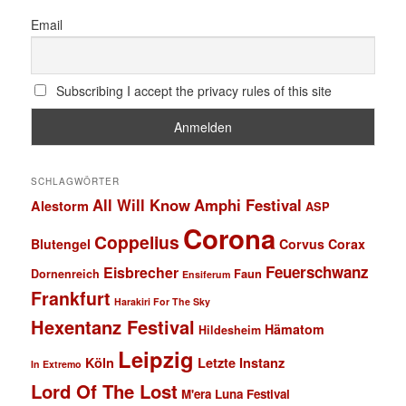
Email
Subscribing I accept the privacy rules of this site
SCHLAGWÖRTER
All Will Know
Amphi Festival
Alestorm
ASP
Corona
Coppelius
Blutengel
Corvus Corax
Feuerschwanz
Eisbrecher
Faun
Dornenreich
Ensiferum
Frankfurt
Harakiri For The Sky
Hexentanz Festival
Hämatom
Hildesheim
Leipzig
Köln
Letzte Instanz
In Extremo
Lord Of The Lost
M'era Luna Festival