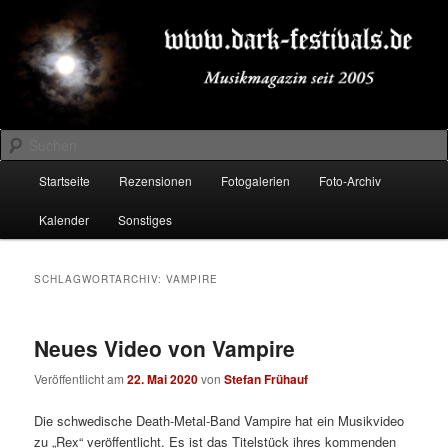
Zum
Zum
Musikmagazin seit 2005
primären
sekundären
Inhalt
Inhalt
springen
springen
DARK-FESTIVALS.DE
Suchen
Hauptmenü
Startseite
Rezensionen
Fotogalerien
Foto-Archiv
Kalender
Sonstiges
SCHLAGWORTARCHIV:
VAMPIRE
Neues Video von Vampire
Veröffentlicht am
22. Mai 2020
von
Stefan Frühauf
Die schwedische Death-Metal-Band Vampire hat ein Musikvideo
zu „Rex“ veröffentlicht. Es ist das Titelstück ihres kommenden