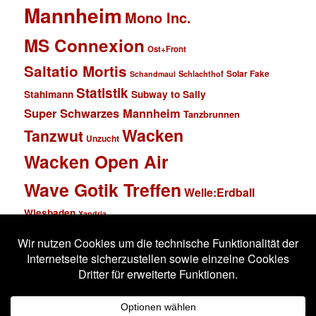
Mannheim
Mono Inc.
MS Connexion
Ost+Front
Saltatio Mortis
Solar Fake
Schlachthof
Schandmaul
Statistik
Stahlmann
Subway to Sally
Super Schwarzes Mannheim
Tanzbrunnen
Wacken
Tanzwut
Unzucht
Wacken Open Air
Wave Gotik Treffen
Welle:Erdball
Wiesbaden
Xandria
Impressum