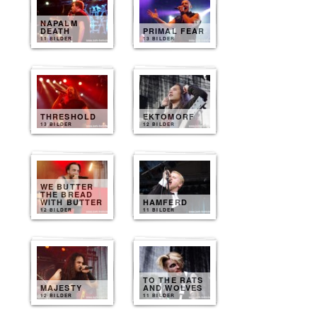
NAPALM
DEATH
PRIMAL FEAR
11 BILDER
13 BILDER
THRESHOLD
EKTOMORF
13 BILDER
12 BILDER
WE BUTTER
THE BREAD
WITH BUTTER
HAMFERD
12 BILDER
11 BILDER
TO THE RATS
MAJESTY
AND WOLVES
12 BILDER
11 BILDER