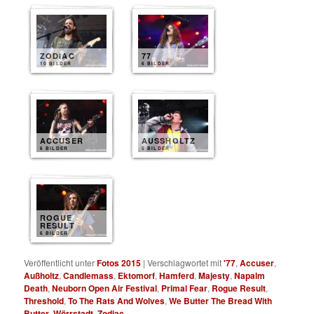
ZODIAC
77
10 BILDER
6 BILDER
ACCUSER
AUSSHOLTZ
6 BILDER
5 BILDER
ROGUE
RESULT
6 BILDER
Veröffentlicht unter
Fotos 2015
|
Verschlagwortet mit
'77
,
Accuser
,
Außholtz
,
Candlemass
,
Ektomorf
,
Hamferd
,
Majesty
,
Napalm
Death
,
Neuborn Open Air Festival
,
Primal Fear
,
Rogue Result
,
Threshold
,
To The Rats And Wolves
,
We Butter The Bread With
Butter
,
Wörrstadt
,
Zodiac