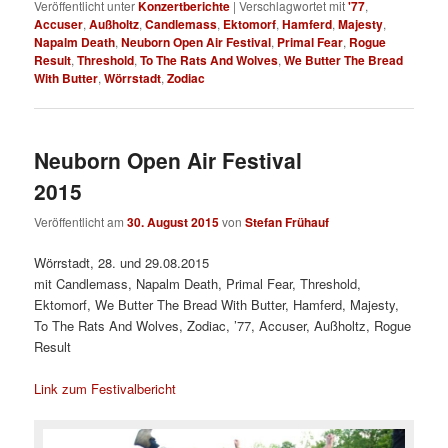
Veröffentlicht unter
Konzertberichte
|
Verschlagwortet mit
'77
,
Accuser
,
Außholtz
,
Candlemass
,
Ektomorf
,
Hamferd
,
Majesty
,
Napalm Death
,
Neuborn Open Air Festival
,
Primal Fear
,
Rogue
Result
,
Threshold
,
To The Rats And Wolves
,
We Butter The Bread
With Butter
,
Wörrstadt
,
Zodiac
Neuborn Open Air Festival
2015
Veröffentlicht am
30. August 2015
von
Stefan Frühauf
Wörrstadt, 28. und 29.08.2015
mit Candlemass, Napalm Death, Primal Fear, Threshold,
Ektomorf, We Butter The Bread With Butter, Hamferd, Majesty,
To The Rats And Wolves, Zodiac, ’77, Accuser, Außholtz, Rogue
Result
Link zum Festivalbericht