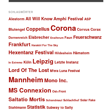
SCHLAGWÖRTER
All Will Know
Amphi Festival
Alestorm
ASP
Corona
Coppelius
Blutengel
Corvus Corax
Feuerschwanz
Eisbrecher
Faun
Dornenreich
Ensiferum
Frankfurt
Harakiri For The Sky
Hexentanz Festival
Hämatom
Hildesheim
Leipzig
Köln
Letzte Instanz
In Extremo
Lord Of The Lost
M'era Luna Festival
Mannheim
Mono Inc.
MS Connexion
Ost+Front
Saltatio Mortis
Solar Fake
Schlachthof
Schandmaul
Statistik
Stahlmann
Subway to Sally