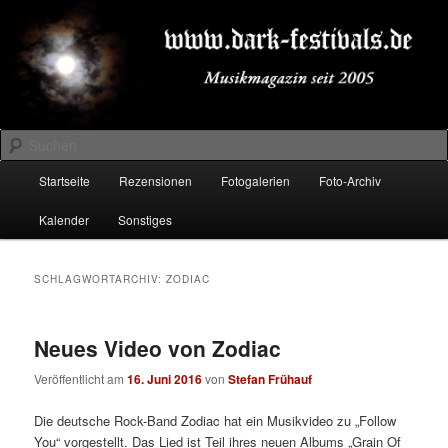
Zum
Zum
Musikmagazin seit 2005
primären
sekundären
Inhalt
Inhalt
springen
springen
DARK-FESTIVALS.DE
Suchen
Hauptmenü
Startseite
Rezensionen
Fotogalerien
Foto-Archiv
Kalender
Sonstiges
SCHLAGWORTARCHIV:
ZODIAC
Neues Video von Zodiac
Veröffentlicht am
16. Juni 2016
von
Stefan Frühauf
Die deutsche Rock-Band Zodiac hat ein Musikvideo zu „Follow
You“ vorgestellt. Das Lied ist Teil ihres neuen Albums „Grain Of