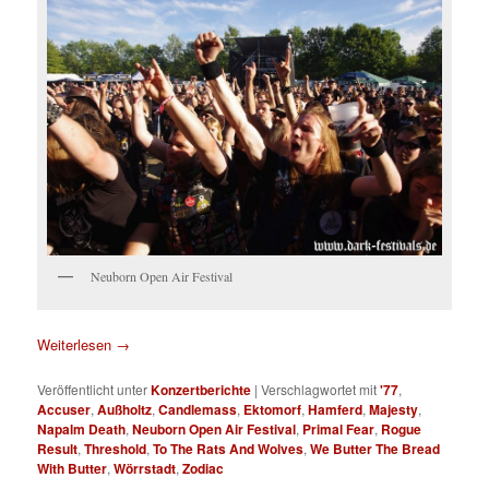
Neuborn Open Air Festival
Weiterlesen
→
Veröffentlicht unter
Konzertberichte
|
Verschlagwortet mit
'77
,
Accuser
,
Außholtz
,
Candlemass
,
Ektomorf
,
Hamferd
,
Majesty
,
Napalm Death
,
Neuborn Open Air Festival
,
Primal Fear
,
Rogue
Result
,
Threshold
,
To The Rats And Wolves
,
We Butter The Bread
With Butter
,
Wörrstadt
,
Zodiac