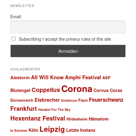
NEWSLETTER
Email
Subscribing I accept the privacy rules of this site
SCHLAGWÖRTER
All Will Know
Amphi Festival
Alestorm
ASP
Corona
Coppelius
Blutengel
Corvus Corax
Feuerschwanz
Eisbrecher
Faun
Dornenreich
Ensiferum
Frankfurt
Harakiri For The Sky
Hexentanz Festival
Hämatom
Hildesheim
Leipzig
Köln
Letzte Instanz
In Extremo