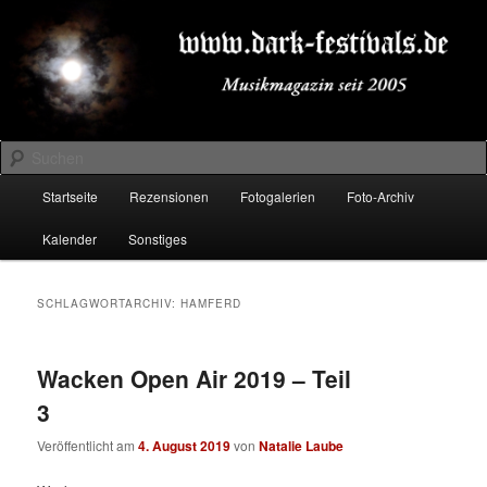
Zum
Zum
Musikmagazin seit 2005
primären
sekundären
Inhalt
Inhalt
springen
springen
DARK-FESTIVALS.DE
Suchen
Hauptmenü
Startseite
Rezensionen
Fotogalerien
Foto-Archiv
Kalender
Sonstiges
SCHLAGWORTARCHIV:
HAMFERD
Wacken Open Air 2019 – Teil
3
Veröffentlicht am
4. August 2019
von
Natalie Laube