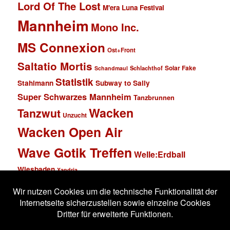
Lord Of The Lost
M'era Luna Festival
Mannheim
Mono Inc.
MS Connexion
Ost+Front
Saltatio Mortis
Solar Fake
Schlachthof
Schandmaul
Statistik
Stahlmann
Subway to Sally
Super Schwarzes Mannheim
Tanzbrunnen
Wacken
Tanzwut
Unzucht
Wacken Open Air
Wave Gotik Treffen
Welle:Erdball
Wiesbaden
Xandria
Impressum