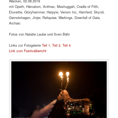
Wacken, 02.08.2019
mit Opeth, Hämatom, Anthrax, Meshuggah, Cradle of Filth,
Eluveitie, Gloryhammer, Harpyie, Venom Inc, Hamferd, Skynd,
Gernotshagen, Jinjer, Reliquiae, Warkings, Downfall of Gaia,
Archaic
Fotos von Natalie Laube und Sven Bähr
Links zur Fotogalerie
Teil 1
,
Teil 2
,
Teil 4
Link zum Festivalbericht