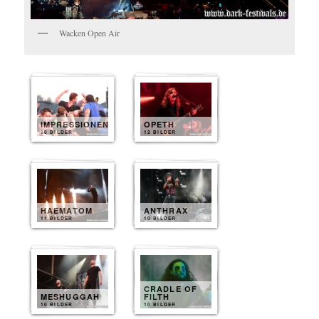
Wacken Open Air
IMPRESSIONEN
OPETH
20 BILDER
12 BILDER
HAEMATOM
ANTHRAX
11 BILDER
10 BILDER
CRADLE OF
MESHUGGAH
FILTH
10 BILDER
10 BILDER