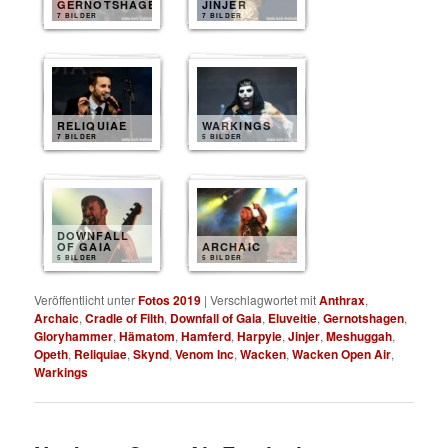
GERNOTSHAGEN
JINJER
7 BILDER
7 BILDER
RELIQUIAE
WARKINGS
7 BILDER
5 BILDER
DOWNFALL
OF GAIA
ARCHAIC
5 BILDER
5 BILDER
Veröffentlicht unter
Fotos 2019
|
Verschlagwortet mit
Anthrax
,
Archaic
,
Cradle of Filth
,
Downfall of Gaia
,
Eluveitie
,
Gernotshagen
,
Gloryhammer
,
Hämatom
,
Hamferd
,
Harpyie
,
Jinjer
,
Meshuggah
,
Opeth
,
Reliquiae
,
Skynd
,
Venom Inc
,
Wacken
,
Wacken Open Air
,
Warkings