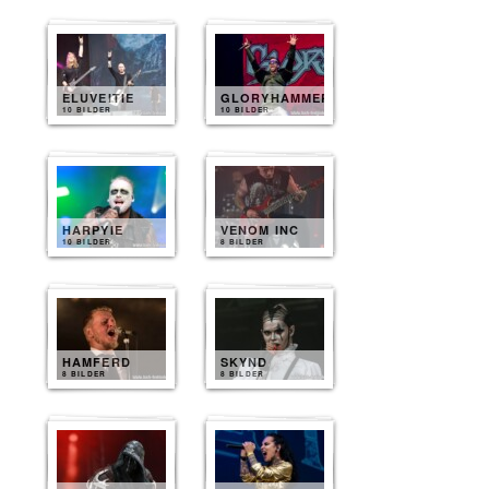
ELUVEITIE
GLORYHAMMER
10 BILDER
10 BILDER
HARPYIE
VENOM INC
10 BILDER
8 BILDER
HAMFERD
SKYND
8 BILDER
8 BILDER