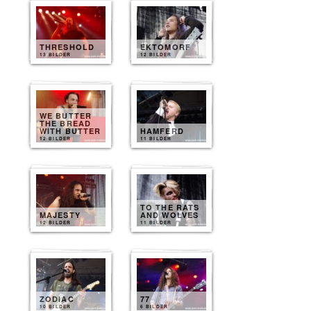
THRESHOLD
EKTOMORF
13 BILDER
12 BILDER
WE BUTTER
THE BREAD
WITH BUTTER
HAMFERD
12 BILDER
11 BILDER
TO THE RATS
MAJESTY
AND WOLVES
12 BILDER
11 BILDER
ZODIAC
77
10 BILDER
6 BILDER