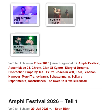
THE SWEET
KILL
EXTIZE
8 BILDER
8 BILDER
MOTEL
TRANSYLVANIA
8 BILDER
Veröffentlicht unter
Fotos 2026
|
Verschlagwortet mit
Amphi Festival
,
Assemblage 23
,
Chrom
,
Clan Of Xymox
,
Diary of Dreams
,
Eisbrecher
,
Empathy Test
,
Extize
,
Joachim Witt
,
Köln
,
Lebanon
Hanover
,
Motel Transylvania
,
Schattenmann
,
Solitary
Experiments
,
Tanzbrunnen
,
The Sweet Kill
,
Welle:Erdball
Amphi Festival 2026 – Teil 1
Veröffentlicht am
29. Juli 2026
von
Sven Bähr