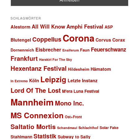
SCHLAGWÖRTER
All Will Know
Amphi Festival
Alestorm
ASP
Corona
Coppelius
Blutengel
Corvus Corax
Feuerschwanz
Eisbrecher
Faun
Dornenreich
Ensiferum
Frankfurt
Harakiri For The Sky
Hexentanz Festival
Hämatom
Hildesheim
Leipzig
Köln
Letzte Instanz
In Extremo
Lord Of The Lost
M'era Luna Festival
Mannheim
Mono Inc.
MS Connexion
Ost+Front
Saltatio Mortis
Solar Fake
Schlachthof
Schandmaul
Statistik
Stahlmann
Subway to Sally