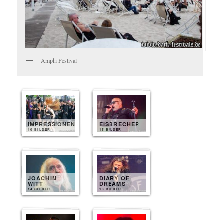
Amphi Festival
IMPRESSIONEN
EISBRECHER
10 BILDER
15 BILDER
JOACHIM
DIARY OF
WITT
DREAMS
14 BILDER
13 BILDER