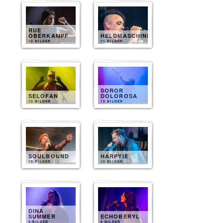
RUE
OBERKAMPF
HELDMASCHINE
12 BILDER
11 BILDER
SOROR
SELOFAN
DOLOROSA
10 BILDER
10 BILDER
SOULBOUND
HARPYIE
10 BILDER
10 BILDER
DINA
SUMMER
ECHOBERYL
9 BILDER
8 BILDER