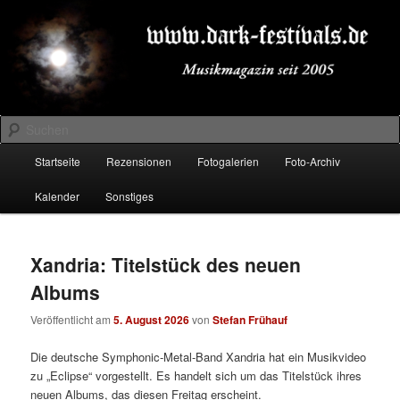
Zum
Zum
Musikmagazin seit 2005
primären
sekundären
Inhalt
Inhalt
springen
springen
DARK-FESTIVALS.DE
Suchen
Hauptmenü
Startseite
Rezensionen
Fotogalerien
Foto-Archiv
Kalender
Sonstiges
Xandria: Titelstück des neuen
Albums
Veröffentlicht am
5. August 2026
von
Stefan Frühauf
Die deutsche Symphonic-Metal-Band Xandria hat ein Musikvideo
zu „Eclipse“ vorgestellt. Es handelt sich um das Titelstück ihres
neuen Albums, das diesen Freitag erscheint.