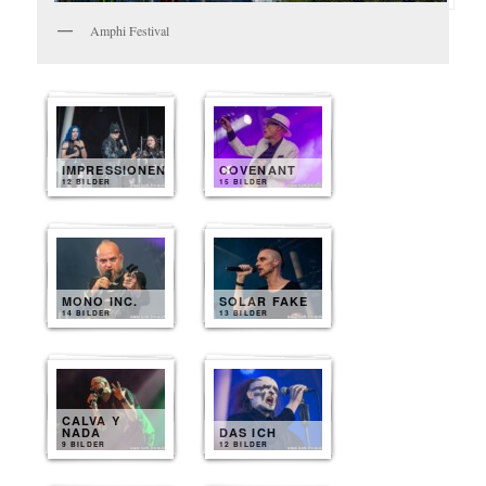
Amphi Festival
IMPRESSIONEN
COVENANT
12 BILDER
15 BILDER
MONO INC.
SOLAR FAKE
14 BILDER
13 BILDER
CALVA Y
NADA
DAS ICH
9 BILDER
12 BILDER