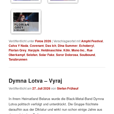
FLORIAN
GREY
8 BILDER
Veröffentlicht unter
Fotos 2026
|
Verschlagwortet mit
Amphi Festival
,
Calva Y Nada
,
Covenant
,
Das Ich
,
Dina Summer
,
Echoberyl
,
Florian Grey
,
Harpyie
,
Heldmaschine
,
Köln
,
Mono Inc.
,
Rue
Oberkampf
,
Selofan
,
Solar Fake
,
Soror Dolorosa
,
Soulbound
,
Tanzbrunnen
Dymna Lotva – Vyraj
Veröffentlicht am
27. Juli 2026
von
Stefan Frühauf
In ihrem Heimatland Belarus wurde die Black-Metal-Band Dymna
Lotva politisch verfolgt und unterdrückt. Die Gruppe flüchtete
daraufhin aus der Diktatur und wirkt nun schon einige Jahre aus