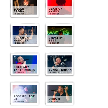
WELLE
CLAN OF
ERDBALL
XYMOX
13 BILDER
12 BILDER
LEBANON
EMPATHY
HANOVER
TEST
12 BILDER
12 BILDER
SOLITARY
EXPERIMENTS
SCHATTENMANN
12 BILDER
10 BILDER
ASSEMBLAGE
23
CHROM
10 BILDER
8 BILDER