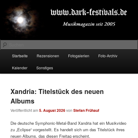
Zum
Zum
Musikmagazin seit 2005
primären
sekundären
Inhalt
Inhalt
springen
springen
DARK-FESTIVALS.DE
Suchen
Hauptmenü
Startseite
Rezensionen
Fotogalerien
Foto-Archiv
Kalender
Sonstiges
Xandria: Titelstück des neuen
Albums
Veröffentlicht am
5. August 2026
von
Stefan Frühauf
Die deutsche Symphonic-Metal-Band Xandria hat ein Musikvideo
zu „Eclipse“ vorgestellt. Es handelt sich um das Titelstück ihres
neuen Albums, das diesen Freitag erscheint.