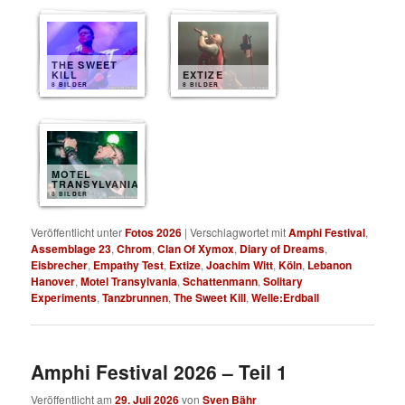
THE SWEET
KILL
EXTIZE
8 BILDER
8 BILDER
MOTEL
TRANSYLVANIA
8 BILDER
Veröffentlicht unter
Fotos 2026
|
Verschlagwortet mit
Amphi Festival
,
Assemblage 23
,
Chrom
,
Clan Of Xymox
,
Diary of Dreams
,
Eisbrecher
,
Empathy Test
,
Extize
,
Joachim Witt
,
Köln
,
Lebanon
Hanover
,
Motel Transylvania
,
Schattenmann
,
Solitary
Experiments
,
Tanzbrunnen
,
The Sweet Kill
,
Welle:Erdball
Amphi Festival 2026 – Teil 1
Veröffentlicht am
29. Juli 2026
von
Sven Bähr