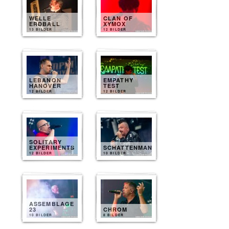
WELLE
CLAN OF
ERDBALL
XYMOX
13 BILDER
12 BILDER
LEBANON
EMPATHY
HANOVER
TEST
12 BILDER
12 BILDER
SOLITARY
EXPERIMENTS
SCHATTENMANN
12 BILDER
10 BILDER
ASSEMBLAGE
23
CHROM
10 BILDER
8 BILDER