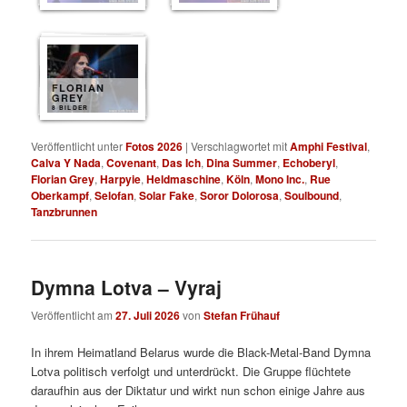
FLORIAN
GREY
8 BILDER
Veröffentlicht unter
Fotos 2026
|
Verschlagwortet mit
Amphi Festival
,
Calva Y Nada
,
Covenant
,
Das Ich
,
Dina Summer
,
Echoberyl
,
Florian Grey
,
Harpyie
,
Heldmaschine
,
Köln
,
Mono Inc.
,
Rue
Oberkampf
,
Selofan
,
Solar Fake
,
Soror Dolorosa
,
Soulbound
,
Tanzbrunnen
Dymna Lotva – Vyraj
Veröffentlicht am
27. Juli 2026
von
Stefan Frühauf
In ihrem Heimatland Belarus wurde die Black-Metal-Band Dymna
Lotva politisch verfolgt und unterdrückt. Die Gruppe flüchtete
daraufhin aus der Diktatur und wirkt nun schon einige Jahre aus