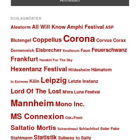
SCHLAGWÖRTER
All Will Know
Amphi Festival
Alestorm
ASP
Corona
Coppelius
Blutengel
Corvus Corax
Feuerschwanz
Eisbrecher
Faun
Dornenreich
Ensiferum
Frankfurt
Harakiri For The Sky
Hexentanz Festival
Hämatom
Hildesheim
Leipzig
Köln
Letzte Instanz
In Extremo
Lord Of The Lost
M'era Luna Festival
Mannheim
Mono Inc.
MS Connexion
Ost+Front
Saltatio Mortis
Solar Fake
Schlachthof
Schandmaul
Statistik
Stahlmann
Subway to Sally