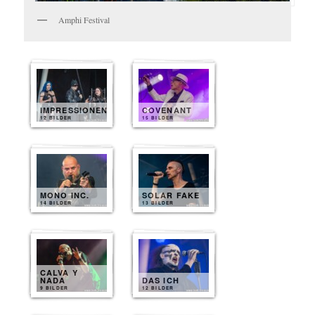
Amphi Festival
IMPRESSIONEN
COVENANT
12 BILDER
15 BILDER
MONO INC.
SOLAR FAKE
14 BILDER
13 BILDER
CALVA Y
NADA
DAS ICH
9 BILDER
12 BILDER