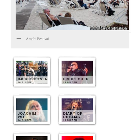
Amphi Festival
IMPRESSIONEN
EISBRECHER
10 BILDER
15 BILDER
JOACHIM
DIARY OF
WITT
DREAMS
14 BILDER
13 BILDER