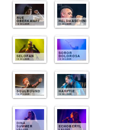
RUE
OBERKAMPF
HELDMASCHINE
12 BILDER
11 BILDER
SOROR
SELOFAN
DOLOROSA
10 BILDER
10 BILDER
SOULBOUND
HARPYIE
10 BILDER
10 BILDER
DINA
SUMMER
ECHOBERYL
9 BILDER
8 BILDER