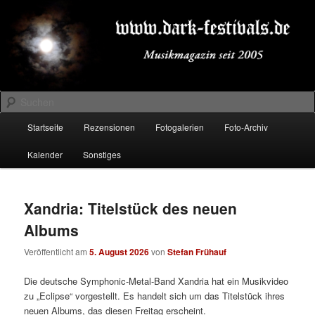
Zum
Zum
Musikmagazin seit 2005
primären
sekundären
Inhalt
Inhalt
springen
springen
DARK-FESTIVALS.DE
Suchen
Hauptmenü
Startseite
Rezensionen
Fotogalerien
Foto-Archiv
Kalender
Sonstiges
Xandria: Titelstück des neuen
Albums
Veröffentlicht am
5. August 2026
von
Stefan Frühauf
Die deutsche Symphonic-Metal-Band Xandria hat ein Musikvideo
zu „Eclipse“ vorgestellt. Es handelt sich um das Titelstück ihres
neuen Albums, das diesen Freitag erscheint.