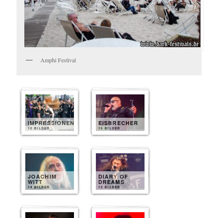
Amphi Festival
IMPRESSIONEN
EISBRECHER
10 BILDER
15 BILDER
JOACHIM
DIARY OF
WITT
DREAMS
14 BILDER
13 BILDER