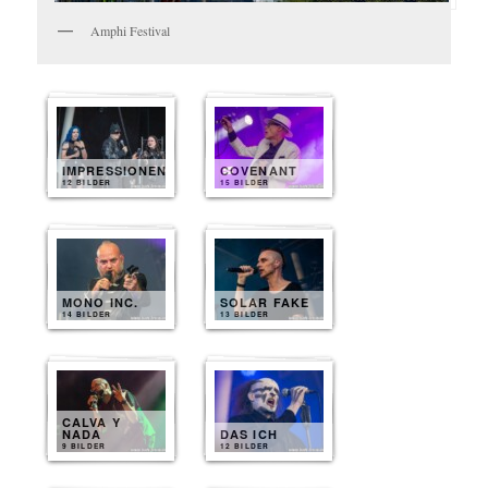
Amphi Festival
IMPRESSIONEN
COVENANT
12 BILDER
15 BILDER
MONO INC.
SOLAR FAKE
14 BILDER
13 BILDER
CALVA Y
NADA
DAS ICH
9 BILDER
12 BILDER