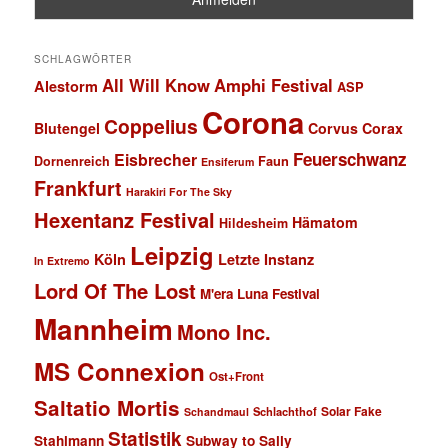
SCHLAGWÖRTER
All Will Know
Amphi Festival
Alestorm
ASP
Corona
Coppelius
Blutengel
Corvus Corax
Feuerschwanz
Eisbrecher
Faun
Dornenreich
Ensiferum
Frankfurt
Harakiri For The Sky
Hexentanz Festival
Hämatom
Hildesheim
Leipzig
Köln
Letzte Instanz
In Extremo
Lord Of The Lost
M'era Luna Festival
Mannheim
Mono Inc.
MS Connexion
Ost+Front
Saltatio Mortis
Solar Fake
Schlachthof
Schandmaul
Statistik
Stahlmann
Subway to Sally