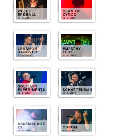
WELLE
CLAN OF
ERDBALL
XYMOX
13 BILDER
12 BILDER
LEBANON
EMPATHY
HANOVER
TEST
12 BILDER
12 BILDER
SOLITARY
EXPERIMENTS
SCHATTENMANN
12 BILDER
10 BILDER
ASSEMBLAGE
23
CHROM
10 BILDER
8 BILDER