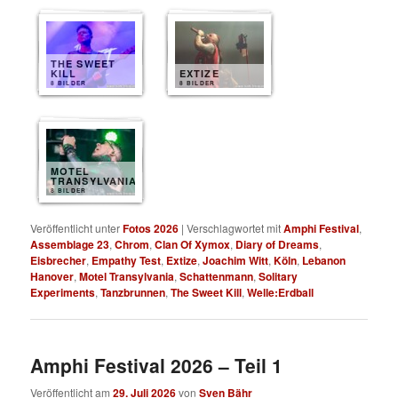
THE SWEET
KILL
EXTIZE
8 BILDER
8 BILDER
MOTEL
TRANSYLVANIA
8 BILDER
Veröffentlicht unter
Fotos 2026
|
Verschlagwortet mit
Amphi Festival
,
Assemblage 23
,
Chrom
,
Clan Of Xymox
,
Diary of Dreams
,
Eisbrecher
,
Empathy Test
,
Extize
,
Joachim Witt
,
Köln
,
Lebanon
Hanover
,
Motel Transylvania
,
Schattenmann
,
Solitary
Experiments
,
Tanzbrunnen
,
The Sweet Kill
,
Welle:Erdball
Amphi Festival 2026 – Teil 1
Veröffentlicht am
29. Juli 2026
von
Sven Bähr