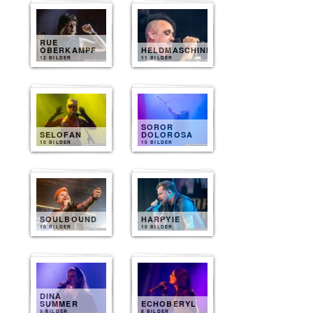
RUE
OBERKAMPF
HELDMASCHINE
12 BILDER
11 BILDER
SOROR
SELOFAN
DOLOROSA
10 BILDER
10 BILDER
SOULBOUND
HARPYIE
10 BILDER
10 BILDER
DINA
SUMMER
ECHOBERYL
9 BILDER
8 BILDER