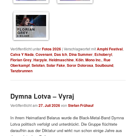
FLORIAN
GREY
8 BILDER
Veröffentlicht unter
Fotos 2026
|
Verschlagwortet mit
Amphi Festival
,
Calva Y Nada
,
Covenant
,
Das Ich
,
Dina Summer
,
Echoberyl
,
Florian Grey
,
Harpyie
,
Heldmaschine
,
Köln
,
Mono Inc.
,
Rue
Oberkampf
,
Selofan
,
Solar Fake
,
Soror Dolorosa
,
Soulbound
,
Tanzbrunnen
Dymna Lotva – Vyraj
Veröffentlicht am
27. Juli 2026
von
Stefan Frühauf
In ihrem Heimatland Belarus wurde die Black-Metal-Band Dymna
Lotva politisch verfolgt und unterdrückt. Die Gruppe flüchtete
daraufhin aus der Diktatur und wirkt nun schon einige Jahre aus