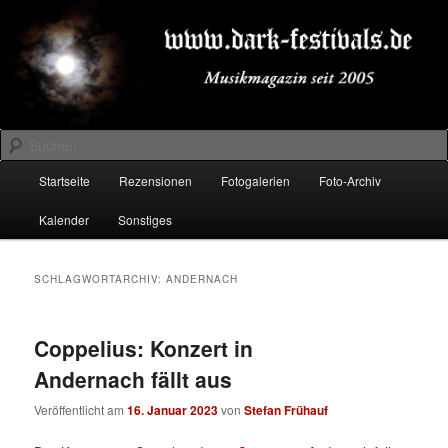
Zum
Zum
Musikmagazin seit 2005
primären
sekundären
Inhalt
Inhalt
springen
springen
DARK-FESTIVALS.DE
Suchen
Hauptmenü
Startseite
Rezensionen
Fotogalerien
Foto-Archiv
Kalender
Sonstiges
SCHLAGWORTARCHIV:
ANDERNACH
Coppelius: Konzert in
Andernach fällt aus
Veröffentlicht am
16. Januar 2023
von
Stefan Frühauf