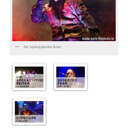
Die Apokalyptischen Reiter
DIE
APOKALYPTISCHEN
DESERTED
REITER
FEAR
15 BILDER
8 BILDER
CYPECORE
7 BILDER