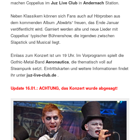
machen Coppelius im
Juz Live Club
in
Andernach
Station.
Neben Klassikern können sich Fans auch auf Hörproben aus
dem kommenden Album „Abwärts“ freuen, das Ende Januar
veröffentlicht wird. Garniert werden alte und neue Lieder mit
Coppelius‘ typischer Bühnenshow, die irgendwo zwischen
Slapstick und Musical liegt.
Einlass zum Konzert ist um 19 Uhr. Im Vorprogramm spielt die
Gothic-Metal-Band
Aeronautica
, die thematisch voll auf
Steampunk setzt. Eintrittskarten und weitere Informationen findet
ihr unter
juz-live-club.de
.
Update 16.01.: ACHTUNG, das Konzert wurde abgesagt!