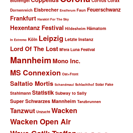
Blutengel
Corvus Corax
Feuerschwanz
Eisbrecher
Faun
Dornenreich
Ensiferum
Frankfurt
Harakiri For The Sky
Hexentanz Festival
Hämatom
Hildesheim
Leipzig
Köln
Letzte Instanz
In Extremo
Lord Of The Lost
M'era Luna Festival
Mannheim
Mono Inc.
MS Connexion
Ost+Front
Saltatio Mortis
Solar Fake
Schlachthof
Schandmaul
Statistik
Stahlmann
Subway to Sally
Super Schwarzes Mannheim
Tanzbrunnen
Wacken
Tanzwut
Unzucht
Wacken Open Air