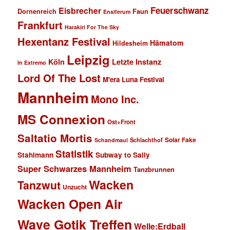
Feuerschwanz
Eisbrecher
Faun
Dornenreich
Ensiferum
Frankfurt
Harakiri For The Sky
Hexentanz Festival
Hämatom
Hildesheim
Leipzig
Köln
Letzte Instanz
In Extremo
Lord Of The Lost
M'era Luna Festival
Mannheim
Mono Inc.
MS Connexion
Ost+Front
Saltatio Mortis
Solar Fake
Schlachthof
Schandmaul
Statistik
Stahlmann
Subway to Sally
Super Schwarzes Mannheim
Tanzbrunnen
Wacken
Tanzwut
Unzucht
Wacken Open Air
Wave Gotik Treffen
Welle:Erdball