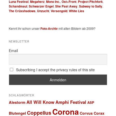
Luna Festival
,
Megaherz
,
Mono Inc.
,
Ost+Front
,
Project Pitchfork
,
Schandmaul
,
Schwarzer Engel
,
She Past Away
,
Subway to Sally
,
The Crüxshadows
,
Unzucht
,
Versengold
,
White Lies
Kennt ihr schon unser
Foto-Archiv
mit alten Bildern ab 2009?
NEWSLETTER
Email
Subscribing I accept the privacy rules of this site
SCHLAGWÖRTER
All Will Know
Amphi Festival
Alestorm
ASP
Corona
Coppelius
Blutengel
Corvus Corax