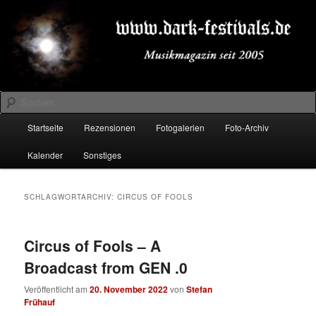
Zum
Zum
Musikmagazin seit 2005
primären
sekundären
Inhalt
Inhalt
springen
springen
DARK-FESTIVALS.DE
Suchen
Hauptmenü
Startseite
Rezensionen
Fotogalerien
Foto-Archiv
Kalender
Sonstiges
SCHLAGWORTARCHIV:
CIRCUS OF FOOLS
Circus of Fools – A
Broadcast from GEN .0
Veröffentlicht am
20. November 2022
von
Stefan
Frühauf