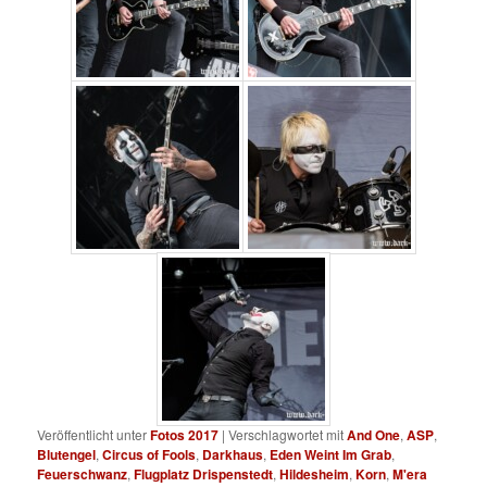
Veröffentlicht unter
Fotos 2017
|
Verschlagwortet mit
And One
,
ASP
,
Blutengel
,
Circus of Fools
,
Darkhaus
,
Eden Weint Im Grab
,
Feuerschwanz
,
Flugplatz Drispenstedt
,
Hildesheim
,
Korn
,
M'era