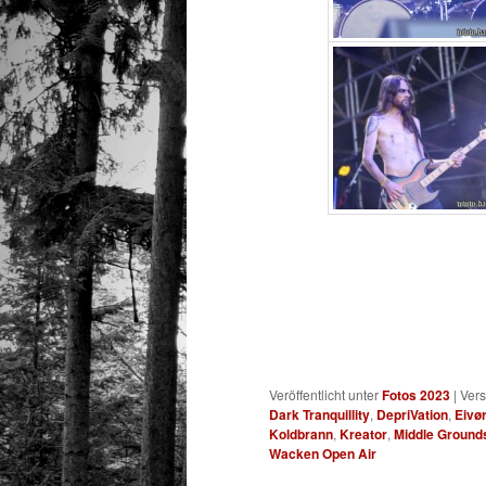
Veröffentlicht unter
Fotos 2023
|
Vers
Dark Tranquillity
,
DepriVation
,
Eivø
Koldbrann
,
Kreator
,
Middle Ground
Wacken Open Air