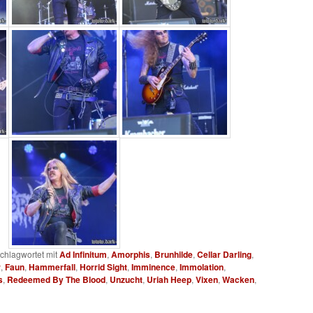
chlagwortet mit
Ad Infinitum
,
Amorphis
,
Brunhilde
,
Cellar Darling
,
r
,
Faun
,
Hammerfall
,
Horrid Sight
,
Imminence
,
Immolation
,
s
,
Redeemed By The Blood
,
Unzucht
,
Uriah Heep
,
Vixen
,
Wacken
,