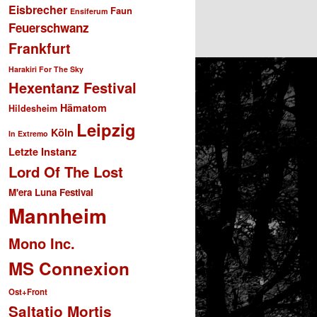
Eisbrecher
Faun
Ensiferum
Feuerschwanz
Frankfurt
Harakiri For The Sky
Hexentanz Festival
Hämatom
Hildesheim
Leipzig
Köln
In Extremo
Letzte Instanz
Lord Of The Lost
M'era Luna Festival
Mannheim
Mono Inc.
MS Connexion
Ost+Front
Saltatio Mortis