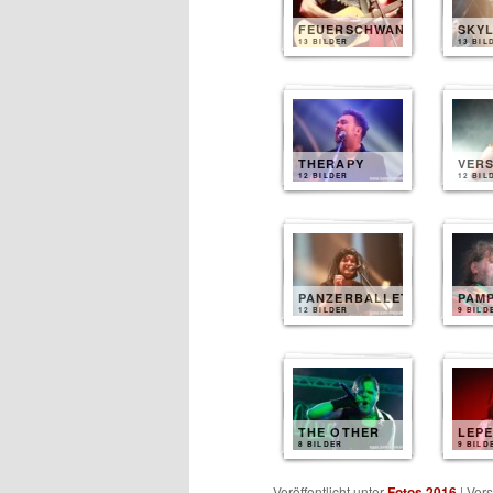
FEUERSCHWANZ
SKYL
13 BILDER
13 BIL
THERAPY
VER
12 BILDER
12 BIL
PANZERBALLETT
PAM
12 BILDER
9 BILD
THE OTHER
LEP
8 BILDER
9 BILD
Veröffentlicht unter
Fotos 2016
|
Vers