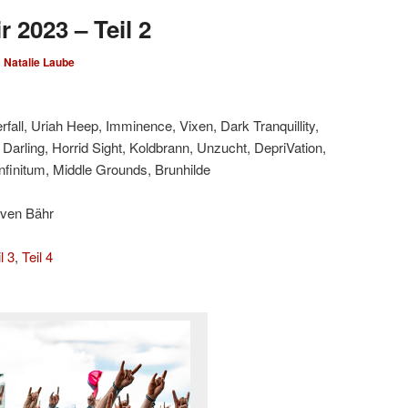
 2023 – Teil 2
n
Natalie Laube
all, Uriah Heep, Imminence, Vixen, Dark Tranquillity,
 Darling, Horrid Sight, Koldbrann, Unzucht, DepriVation,
finitum, Middle Grounds, Brunhilde
Sven Bähr
l 3
,
Teil 4