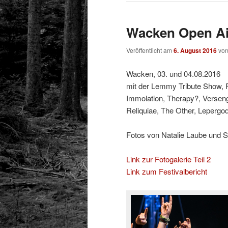
Wacken Open Air
Veröffentlicht am
6. August 2016
vo
Wacken, 03. und 04.08.2016
mit der Lemmy Tribute Show, 
Immolation, Therapy?, Verseng
Reliquiae, The Other, Lepergo
Fotos von Natalie Laube und 
Link zur Fotogalerie Teil 2
Link zum Festivalbericht