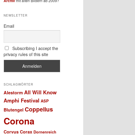
Archiv
mit alten Bildern ab 2009?
NEWSLETTER
Email
Subscribing I accept the
privacy rules of this site
SCHLAGWÖRTER
All Will Know
Alestorm
Amphi Festival
ASP
Coppelius
Blutengel
Corona
Corvus Corax
Dornenreich