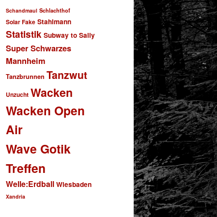
Schlachthof
Schandmaul
Stahlmann
Solar Fake
Statistik
Subway to Sally
Super Schwarzes
Mannheim
Tanzwut
Tanzbrunnen
Wacken
Unzucht
Wacken Open
Air
Wave Gotik
Treffen
Welle:Erdball
Wiesbaden
Xandria