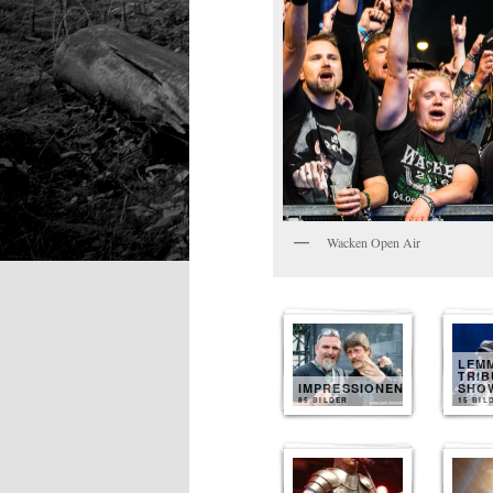
Wacken Open Air
LEM
TRIB
IMPRESSIONEN
SHO
85 BILDER
15 BIL