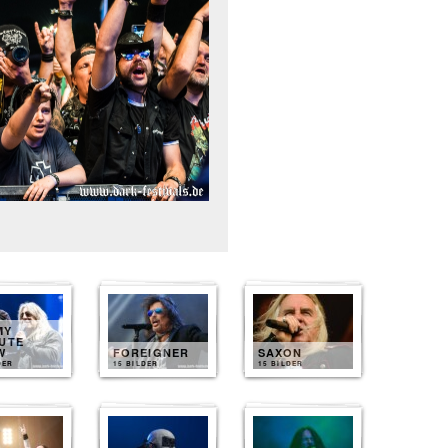
MY
UTE
W
FOREIGNER
SAXON
DER
15 BILDER
15 BILDER