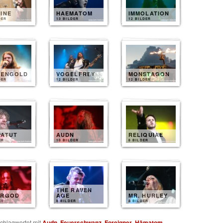
INE
HAEMATOM
IMMOLATION
DER
13 BILDER
12 BILDER
SENGOLD
VOGELFREY
MONSTAGON
DER
12 BILDER
12 BILDER
PATUT
AUDN
RELIQUIAE
ER
10 BILDER
8 BILDER
THE RAVEN
ERGOD
AGE
MR. HURLEY
ER
8 BILDER
8 BILDER
chlagwortet mit
Audn
,
Feuerschwanz
,
Foreigner
,
Hämatom
,