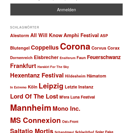
SCHLAGWÖRTER
All Will Know
Amphi Festival
Alestorm
ASP
Corona
Coppelius
Blutengel
Corvus Corax
Feuerschwanz
Eisbrecher
Faun
Dornenreich
Ensiferum
Frankfurt
Harakiri For The Sky
Hexentanz Festival
Hämatom
Hildesheim
Leipzig
Köln
Letzte Instanz
In Extremo
Lord Of The Lost
M'era Luna Festival
Mannheim
Mono Inc.
MS Connexion
Ost+Front
Saltatio Mortis
Solar Fake
Schlachthof
Schandmaul