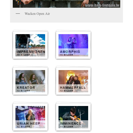
Wacken Open Air
IMPRESSIONEN
AMORPHIS
40 BILDER
15 BILDER
KREATOR
HAMMERFALL
12 BILDER
12 BILDER
URIAH HEEP
IMMINENCE
12 BILDER
12 BILDER