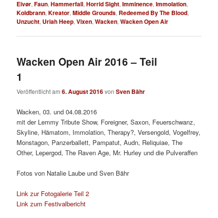
Eivør
,
Faun
,
Hammerfall
,
Horrid Sight
,
Imminence
,
Immolation
,
Koldbrann
,
Kreator
,
Middle Grounds
,
Redeemed By The Blood
,
Unzucht
,
Uriah Heep
,
Vixen
,
Wacken
,
Wacken Open Air
Wacken Open Air 2016 – Teil
1
Veröffentlicht am
6. August 2016
von
Sven Bähr
Wacken, 03. und 04.08.2016
mit der Lemmy Tribute Show, Foreigner, Saxon, Feuerschwanz,
Skyline, Hämatom, Immolation, Therapy?, Versengold, Vogelfrey,
Monstagon, Panzerballett, Pampatut, Audn, Reliquiae, The
Other, Lepergod, The Raven Age, Mr. Hurley und die Pulveraffen
Fotos von Natalie Laube und Sven Bähr
Link zur Fotogalerie Teil 2
Link zum Festivalbericht