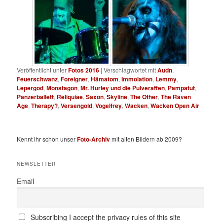
Veröffentlicht unter
Fotos 2016
|
Verschlagwortet mit
Audn
,
Feuerschwanz
,
Foreigner
,
Hämatom
,
Immolation
,
Lemmy
,
Lepergod
,
Monstagon
,
Mr. Hurley und die Pulveraffen
,
Pampatut
,
Panzerballett
,
Reliquiae
,
Saxon
,
Skyline
,
The Other
,
The Raven
Age
,
Therapy?
,
Versengold
,
Vogelfrey
,
Wacken
,
Wacken Open Air
Kennt ihr schon unser
Foto-Archiv
mit alten Bildern ab 2009?
NEWSLETTER
Email
Subscribing I accept the privacy rules of this site