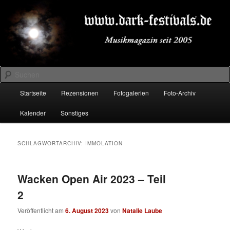
Zum
Zum
Musikmagazin seit 2005
primären
sekundären
Inhalt
Inhalt
springen
springen
DARK-FESTIVALS.DE
Suchen
Hauptmenü
Startseite
Rezensionen
Fotogalerien
Foto-Archiv
Kalender
Sonstiges
SCHLAGWORTARCHIV:
IMMOLATION
Wacken Open Air 2023 – Teil
2
Veröffentlicht am
6. August 2023
von
Natalie Laube