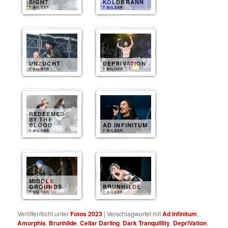
SIGHT
KOLDBRANN
7 BILDER
7 BILDER
UNZUCHT
DEPRIVATION
7 BILDER
7 BILDER
REDEEMED
BY THE
BLOOD
AD INFINITUM
7 BILDER
7 BILDER
MIDDLE
GROUNDS
BRUNHILDE
7 BILDER
7 BILDER
Veröffentlicht unter
Fotos 2023
|
Verschlagwortet mit
Ad Infinitum
,
Amorphis
,
Brunhilde
,
Cellar Darling
,
Dark Tranquillity
,
DepriVation
,