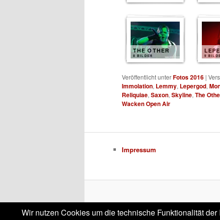
THE OTHER
LEP
8 BILDER
9 BILD
Veröffentlicht unter
Fotos 2016
|
Vers
Immolation
,
Lemmy
,
Lepergod
,
Mon
Reliquiae
,
Saxon
,
Skyline
,
The Othe
Wacken Open Air
Impressum