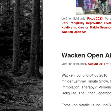
Veröffentlicht unter
Fotos 2023
|
Vers
Dark Tranquillity
,
DepriVation
,
Eivø
Koldbrann
,
Kreator
,
Middle Ground
Wacken Open Air
Wacken Open Air
Veröffentlicht am
6. August 2016
vo
Wacken, 03. und 04.08.2016
mit der Lemmy Tribute Show, 
Immolation, Therapy?, Verseng
Reliquiae, The Other, Lepergo
Fotos von Natalie Laube und 