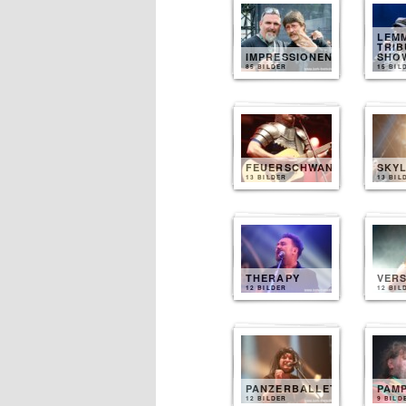
LEM
TRIB
IMPRESSIONEN
SHO
85 BILDER
15 BIL
FEUERSCHWANZ
SKYL
13 BILDER
13 BIL
THERAPY
VER
12 BILDER
12 BIL
PANZERBALLETT
PAM
12 BILDER
9 BILD