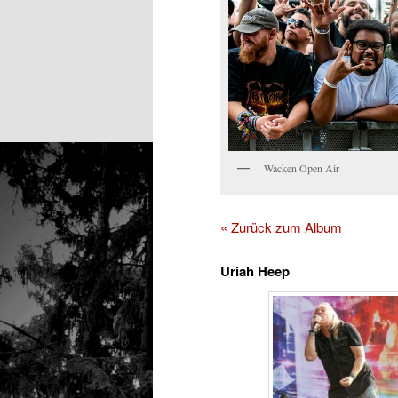
Wacken Open Air
« Zurück zum Album
Uriah Heep