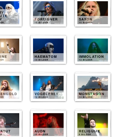
MY
UTE
W
FOREIGNER
SAXON
DER
15 BILDER
15 BILDER
INE
HAEMATOM
IMMOLATION
DER
13 BILDER
12 BILDER
SENGOLD
VOGELFREY
MONSTAGON
DER
12 BILDER
12 BILDER
PATUT
AUDN
RELIQUIAE
ER
10 BILDER
8 BILDER