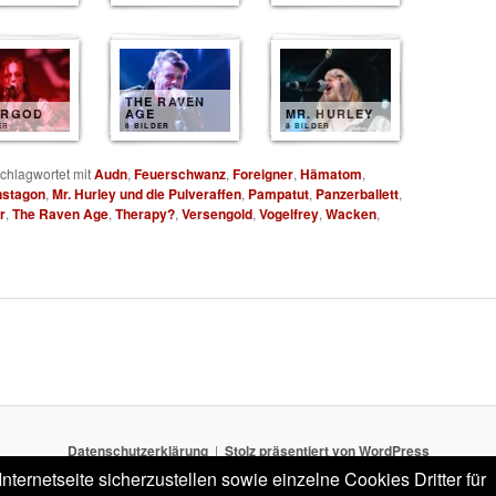
THE RAVEN
ERGOD
AGE
MR. HURLEY
ER
8 BILDER
8 BILDER
chlagwortet mit
Audn
,
Feuerschwanz
,
Foreigner
,
Hämatom
,
stagon
,
Mr. Hurley und die Pulveraffen
,
Pampatut
,
Panzerballett
,
r
,
The Raven Age
,
Therapy?
,
Versengold
,
Vogelfrey
,
Wacken
,
Datenschutzerklärung
Stolz präsentiert von WordPress