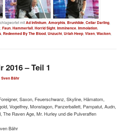
chlagwortet mit
Ad Infinitum
,
Amorphis
,
Brunhilde
,
Cellar Darling
,
r
,
Faun
,
Hammerfall
,
Horrid Sight
,
Imminence
,
Immolation
,
s
,
Redeemed By The Blood
,
Unzucht
,
Uriah Heep
,
Vixen
,
Wacken
,
 2016 – Teil 1
n
Sven Bähr
Foreigner, Saxon, Feuerschwanz, Skyline, Hämatom,
old, Vogelfrey, Monstagon, Panzerballett, Pampatut, Audn,
d, The Raven Age, Mr. Hurley und die Pulveraffen
Sven Bähr