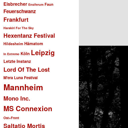
Eisbrecher
Faun
Ensiferum
Feuerschwanz
Frankfurt
Harakiri For The Sky
Hexentanz Festival
Hämatom
Hildesheim
Leipzig
Köln
In Extremo
Letzte Instanz
Lord Of The Lost
M'era Luna Festival
Mannheim
Mono Inc.
MS Connexion
Ost+Front
Saltatio Mortis