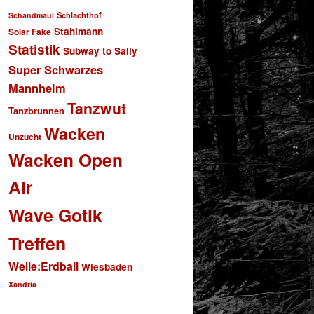
Schlachthof
Schandmaul
Stahlmann
Solar Fake
Statistik
Subway to Sally
Super Schwarzes
Mannheim
Tanzwut
Tanzbrunnen
Wacken
Unzucht
Wacken Open
Air
Wave Gotik
Treffen
Welle:Erdball
Wiesbaden
Xandria