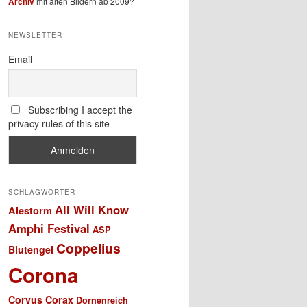
Archiv
mit alten Bildern ab 2009?
NEWSLETTER
Email
Subscribing I accept the
privacy rules of this site
SCHLAGWÖRTER
All Will Know
Alestorm
Amphi Festival
ASP
Coppelius
Blutengel
Corona
Corvus Corax
Dornenreich