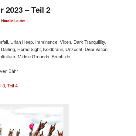
 2023 – Teil 2
n
Natalie Laube
all, Uriah Heep, Imminence, Vixen, Dark Tranquillity,
 Darling, Horrid Sight, Koldbrann, Unzucht, DepriVation,
finitum, Middle Grounds, Brunhilde
Sven Bähr
l 3
,
Teil 4