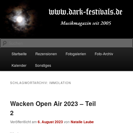
Zum
Zum
Musikmagazin seit 2005
primären
sekundären
Inhalt
Inhalt
springen
springen
DARK-FESTIVALS.DE
Suchen
Hauptmenü
Startseite
Rezensionen
Fotogalerien
Foto-Archiv
Kalender
Sonstiges
SCHLAGWORTARCHIV:
IMMOLATION
Wacken Open Air 2023 – Teil
2
Veröffentlicht am
6. August 2023
von
Natalie Laube