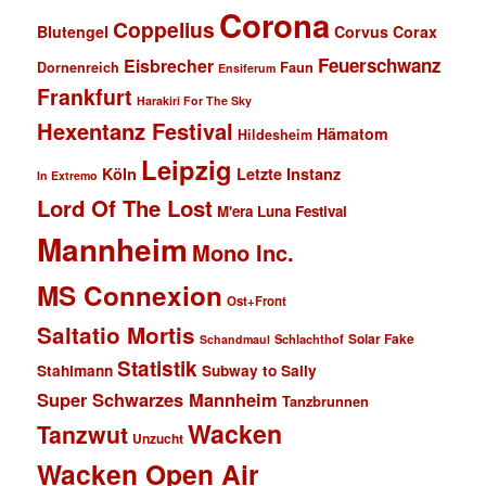
Corona
Coppelius
Blutengel
Corvus Corax
Feuerschwanz
Eisbrecher
Faun
Dornenreich
Ensiferum
Frankfurt
Harakiri For The Sky
Hexentanz Festival
Hämatom
Hildesheim
Leipzig
Köln
Letzte Instanz
In Extremo
Lord Of The Lost
M'era Luna Festival
Mannheim
Mono Inc.
MS Connexion
Ost+Front
Saltatio Mortis
Solar Fake
Schlachthof
Schandmaul
Statistik
Stahlmann
Subway to Sally
Super Schwarzes Mannheim
Tanzbrunnen
Wacken
Tanzwut
Unzucht
Wacken Open Air