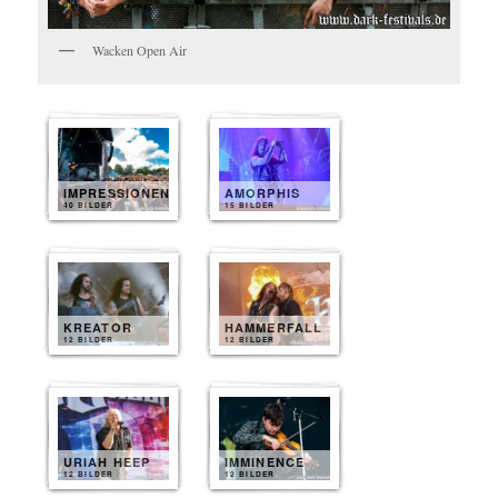
Wacken Open Air
IMPRESSIONEN
AMORPHIS
40 BILDER
15 BILDER
KREATOR
HAMMERFALL
12 BILDER
12 BILDER
URIAH HEEP
IMMINENCE
12 BILDER
12 BILDER