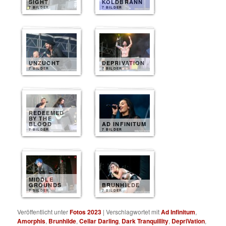
SIGHT
KOLDBRANN
7 BILDER
7 BILDER
UNZUCHT
DEPRIVATION
7 BILDER
7 BILDER
REDEEMED
BY THE
BLOOD
AD INFINITUM
7 BILDER
7 BILDER
MIDDLE
GROUNDS
BRUNHILDE
7 BILDER
7 BILDER
Veröffentlicht unter
Fotos 2023
|
Verschlagwortet mit
Ad Infinitum
,
Amorphis
,
Brunhilde
,
Cellar Darling
,
Dark Tranquillity
,
DepriVation
,