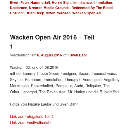
Eivør
,
Faun
,
Hammerfall
,
Horrid Sight
,
Imminence
,
Immolation
,
Koldbrann
,
Kreator
,
Middle Grounds
,
Redeemed By The Blood
,
Unzucht
,
Uriah Heep
,
Vixen
,
Wacken
,
Wacken Open Air
Wacken Open Air 2016 – Teil
1
Veröffentlicht am
6. August 2016
von
Sven Bähr
Wacken, 03. und 04.08.2016
mit der Lemmy Tribute Show, Foreigner, Saxon, Feuerschwanz,
Skyline, Hämatom, Immolation, Therapy?, Versengold, Vogelfrey,
Monstagon, Panzerballett, Pampatut, Audn, Reliquiae, The
Other, Lepergod, The Raven Age, Mr. Hurley und die Pulveraffen
Fotos von Natalie Laube und Sven Bähr
Link zur Fotogalerie Teil 2
Link zum Festivalbericht