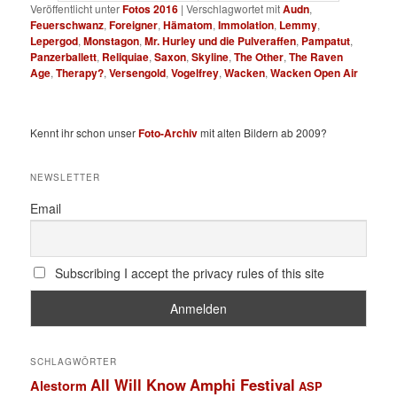
Veröffentlicht unter
Fotos 2016
|
Verschlagwortet mit
Audn
,
Feuerschwanz
,
Foreigner
,
Hämatom
,
Immolation
,
Lemmy
,
Lepergod
,
Monstagon
,
Mr. Hurley und die Pulveraffen
,
Pampatut
,
Panzerballett
,
Reliquiae
,
Saxon
,
Skyline
,
The Other
,
The Raven
Age
,
Therapy?
,
Versengold
,
Vogelfrey
,
Wacken
,
Wacken Open Air
Kennt ihr schon unser
Foto-Archiv
mit alten Bildern ab 2009?
NEWSLETTER
Email
Subscribing I accept the privacy rules of this site
SCHLAGWÖRTER
All Will Know
Amphi Festival
Alestorm
ASP