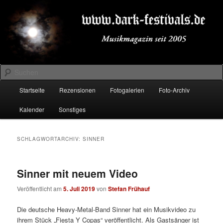
Zum
Zum
Musikmagazin seit 2005
primären
sekundären
Inhalt
Inhalt
springen
springen
DARK-FESTIVALS.DE
Suchen
Hauptmenü
Startseite
Rezensionen
Fotogalerien
Foto-Archiv
Kalender
Sonstiges
SCHLAGWORTARCHIV:
SINNER
Sinner mit neuem Video
Veröffentlicht am
5. Juli 2019
von
Stefan Frühauf
Die deutsche Heavy-Metal-Band Sinner hat ein Musikvideo zu
ihrem Stück „Fiesta Y Copas“ veröffentlicht. Als Gastsänger ist