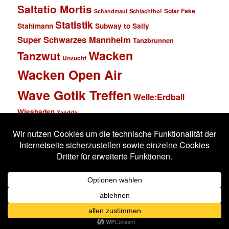
Saltatio Mortis
Solar Fake
Schlachthof
Schandmaul
Statistik
Stahlmann
Subway to Sally
Super Schwarzes Mannheim
Tanzbrunnen
Wacken
Tanzwut
Unzucht
Wacken Open Air
Wave Gotik Treffen
Welle:Erdball
Wiesbaden
Xandria
Impressum
Datenschutzerklärung
Stolz präsentiert von WordPress