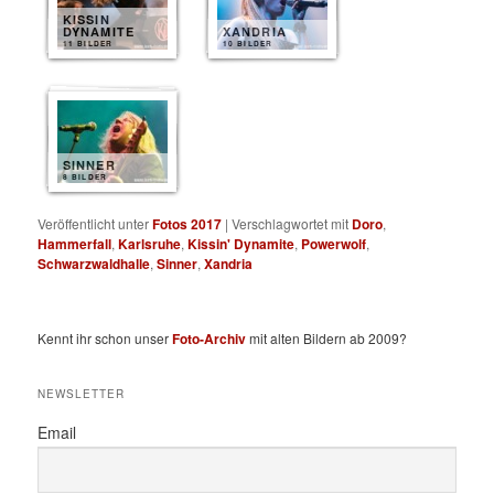
KISSIN
DYNAMITE
XANDRIA
11 BILDER
10 BILDER
SINNER
8 BILDER
Veröffentlicht unter
Fotos 2017
|
Verschlagwortet mit
Doro
,
Hammerfall
,
Karlsruhe
,
Kissin' Dynamite
,
Powerwolf
,
Schwarzwaldhalle
,
Sinner
,
Xandria
Kennt ihr schon unser
Foto-Archiv
mit alten Bildern ab 2009?
NEWSLETTER
Email