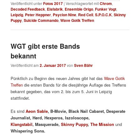
Veröffentlicht unter
Fotos 2017
|
Verschlagwortet mit
Chrom
,
Decoded Feedback
,
Eisfabrik
,
Ensemble Origo
,
Funker Vogt
,
Leipzig
,
Peter Heppner
,
Psyclon Nine
,
Red Cell
,
S.P.O.C.K
,
Skinny
Puppy
,
Suicide Commando
,
Wave Gotik Treffen
WGT gibt erste Bands
bekannt
Veröffentlicht am
2. Januar 2017
von
Sven Bähr
Pünktlich zu Beginn des neuen Jahres gibt hat das
Wave Gotik
Treffen
die ersten Bands für die diesjährige Auflage des Treffens
bekannt gegeben, das vom 2. bis zum 5. Juni in Leipzig
stattfindet.
Es sind
Aeon Sable
,
B
-Movie,
B
lack Nail Cabaret,
D
esperate
Journalist,
H
ørd,
H
experos,
I
szoloscope,
Klangstabil
,
M
asquerade,
S
kinny Puppy
,
T
he Mission
und
Whispering Sons.