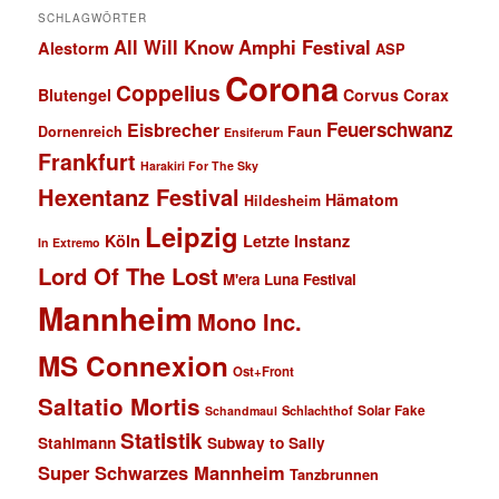
SCHLAGWÖRTER
All Will Know
Amphi Festival
Alestorm
ASP
Corona
Coppelius
Blutengel
Corvus Corax
Feuerschwanz
Eisbrecher
Faun
Dornenreich
Ensiferum
Frankfurt
Harakiri For The Sky
Hexentanz Festival
Hämatom
Hildesheim
Leipzig
Köln
Letzte Instanz
In Extremo
Lord Of The Lost
M'era Luna Festival
Mannheim
Mono Inc.
MS Connexion
Ost+Front
Saltatio Mortis
Solar Fake
Schlachthof
Schandmaul
Statistik
Stahlmann
Subway to Sally
Super Schwarzes Mannheim
Tanzbrunnen