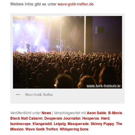
Weitere Infos gibt es unter
wave-gotik-treffen.de
.
Wave Gotik Treffen
Veröffentlicht unter
News
|
Verschlagwortet mit
Aeon Sable
,
B-Movie
,
Black Nail Cabaret
,
Desperate Journalist
,
Hexperos
,
Hørd
,
Iszoloscope
,
Klangstabil
,
Leipzig
,
Masquerade
,
Skinny Puppy
,
The
Mission
,
Wave Gotik Treffen
,
Whispering Sons