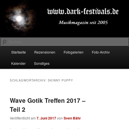
Zum
Zum
Musikmagazin seit 2005
primären
sekundären
Inhalt
Inhalt
springen
springen
DARK-FESTIVALS.DE
Suchen
Hauptmenü
Startseite
Rezensionen
Fotogalerien
Foto-Archiv
Kalender
Sonstiges
SCHLAGWORTARCHIV:
SKINNY PUPPY
Wave Gotik Treffen 2017 –
Teil 2
Veröffentlicht am
7. Juni 2017
von
Sven Bähr